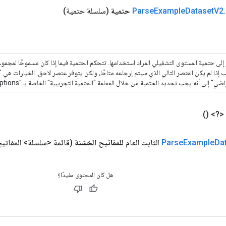
.
V2
Dataset
Example
Parse
حتمية
(سلسلة حتمية)
لى حتمية المستوى التشغيلي المراد استخدامها. تتحكم الحتمية فيما إذا كان مسموحًا لمجموعة
ب إذا لم يكن العنصر التالي الذي سيتم إرجاعه متاحًا، ولكن يتوفر عنصر لاحق. الخيارات ه
ي" إلى أنه يجب تحديد الحتمية من خلال المعلمة "الحتمية التجريبية" الخاصة بـ "tf.data.Options".
 <?>
()
Da
Example
Parse
الثابت العام
للمفاتيح الخشنة
(قائمة <سلسلة> المفاتيح
هل كان المحتوى مفيدًا؟