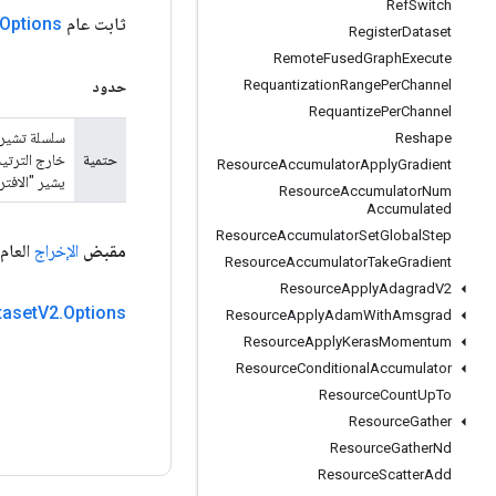
Ref
Switch
ثابت عام
Options
Register
Dataset
Remote
Fused
Graph
Execute
Requantization
Range
Per
Channel
حدود
Requantize
Per
Channel
سلسلة تشير إ
Reshape
حتمية
خارج الترتي
Resource
Accumulator
Apply
Gradient
يشير "الافتراض
Resource
Accumulator
Num
Accumulated
Resource
Accumulator
Set
Global
Step
مقبض
الإخراج
العام
Resource
Accumulator
Take
Gradient
Resource
Apply
Adagrad
V2
taset
V2
.
Options
Resource
Apply
Adam
With
Amsgrad
Resource
Apply
Keras
Momentum
Resource
Conditional
Accumulator
Resource
Count
Up
To
Resource
Gather
Resource
Gather
Nd
Resource
Scatter
Add