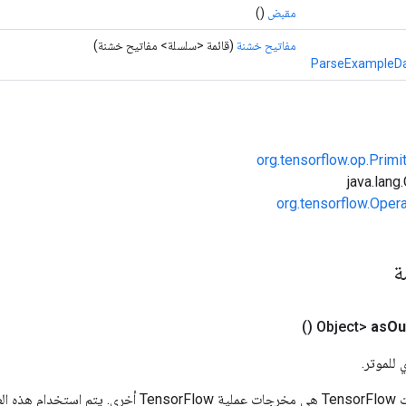
مقبض
()
مفاتيح خشنة
(قائمة <سلسلة> مفاتيح خشنة)
ParseExampleDa
org.tensorflow.op.Primi
org.tensorflow.Oper
مة
()
as
Ou
 للموتر.
المدخلات إلى عمليات TensorFlow هي مخرجات عملية rFlow