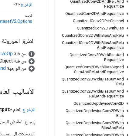
Quantized
Conv2DAnd
Relu
And
الإخراج
<؟>
Requantize
Quantized
Conv2DAnd
Requantize
ثابت
Quantized
Conv2DPer
Channel
tasetV2.Options
Quantized
Conv2DWith
Bias
Quantized
Conv2DWith
Bias
And
Relu
الطرق الموروثة
Quantized
Conv2DWith
Bias
And
Relu
And
Requantize
من فئة
tiveOp
Quantized
Conv2DWith
Bias
And
Requantize
من فئة java.lang.Object
Quantized
Conv2DWith
Bias
Signed
من الواجهة
and
Sum
And
Relu
And
Requantize
Quantized
Conv2DWith
Bias
Sum
And
Relu
الأساليب العا
Quantized
Conv2DWith
Bias
Sum
And
Relu
And
Requantize
Quantized
Depthwise
Conv2D
الإخراج
العام <Object>
tput
Quantized
Depthwise
Conv2DWith
Bias
إرجاع المقبض الرمزي
Quantized
Depthwise
Conv2DWith
Bias
And
Relu
Quantized
Depthwise
Conv2DWith