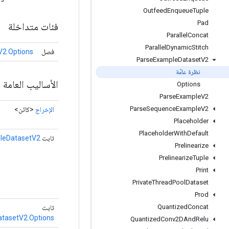
Outfeed
Enqueue
Tuple
Pad
فئات متداخلة
Parallel
Concat
Parallel
Dynamic
Stitch
فصل
2.Options
Parse
Example
Dataset
V2
نظرة عامّة
الأساليب العامة
Options
Parse
Example
V2
Parse
Sequence
Example
V2
الإخراج
<كائن>
Placeholder
Placeholder
With
Default
ثابت
leDatasetV2
Prelinearize
Prelinearize
Tuple
Print
Private
Thread
Pool
Dataset
Prod
Quantized
Concat
ثابت
tasetV2.Options
Quantized
Conv2DAnd
Relu