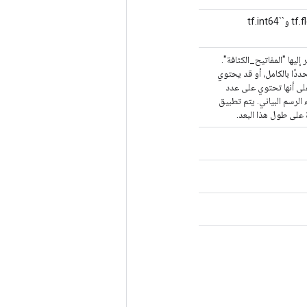
قائمة "DTypes" بنفس طول "المفاتيح_المتفرقة". يتم دعم `tf.float32` (`FloatList`) و`tf.int64`
يها "المفاتيح_الكثافة".
طة "dense_keys". يجب أن يكون محددًا بالكامل، أو قد يحتوي
على أنها تحتوي على عدد
لرسم البياني. يتم تطبيق
 على طول هذا البعد.