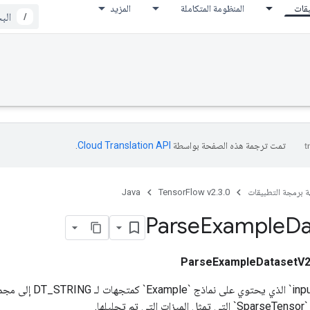
يقات
المنظومة المتكاملة
المزيد
/
تمت ترجمة هذه الصفحة بواسطة
Cloud Translation API‏
.
ة برمجة التطبيقات
TensorFlow v2.3.0
Java
Parse
Example
Da
ParseExampleDatasetV
يحول `input_dataset` الذي يح