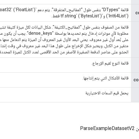
c
(`Int64List`) و`tf.string` (`BytesList`) فقط.
قائمة من الصفوف بنفس طول "المفاتيح_الكثيفة". شكل البيانات لكل ميزة كثيفة تشير إل
مطلوبة لأي موترات إدخال يتم تحديدها بواس
على بُعد أول غير معروف. يعني البعد الأول غير المعروف أن الميزة يتم التعامل معها 
متغير من الكتل، ويعتبر شكل الإخراج على طول هذا البعد غير معروف في وقت إنشاء ا
الحشو على عناصر الدفعة الصغيرة الأصغر من الحد الأقصى لعدد الكتل للميزة المحددة
قائمة النوع لقيم الإرجاع.
قائمة الأشكال التي يتم إنتاجها.
co
يحمل قيم السمات الاختيارية
Parse