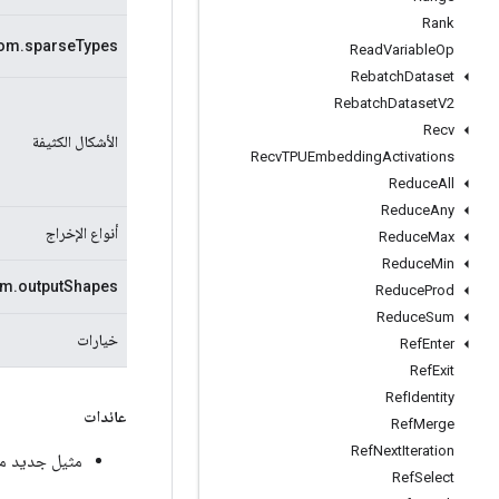
Rank
om.sparseTypes
Read
Variable
Op
Rebatch
Dataset
Rebatch
Dataset
V2
Recv
الأشكال الكثيفة
Recv
TPUEmbedding
Activations
Reduce
All
Reduce
Any
أنواع الإخراج
Reduce
Max
Reduce
Min
m.outputShapes
Reduce
Prod
Reduce
Sum
خيارات
Ref
Enter
Ref
Exit
Ref
Identity
عائدات
Ref
Merge
Ref
Next
Iteration
مثيل جديد من ExampleDatasetV2
Ref
Select