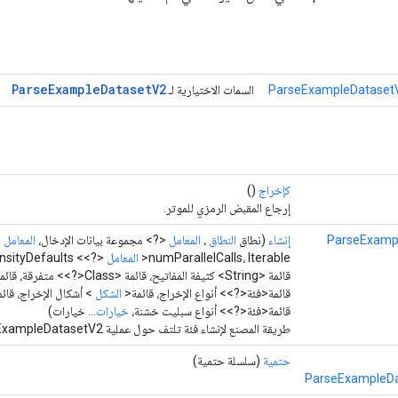
Parse
Example
Dataset
V2
ParseExampleDatasetV
السمات الاختيارية لـ
كإخراج
()
إرجاع المقبض الرمزي للموتر.
ParseExamp
إنشاء
(نطاق
النطاق
،
المعامل
<?> مجموعة بيانات الإدخال،
المعامل
<
numParallelCalls، Iterable<
المعامل
قائمة <String> كثيفة المفاتيح، قائمة <Class<?>> متفرقة، قائمة <
قائمة<فئة<?>> أنواع الإخراج، قائمة<
الشكل
> أشكال الإخراج، قائ
قائمة<فئة<?>> أنواع سبليت خشنة،
خيارات...
خيارات)
طريقة المصنع لإنشاء فئة تلتف حول عملية ParseExampleDatasetV2 جديدة.
حتمية
(سلسلة حتمية)
ParseExampleDa