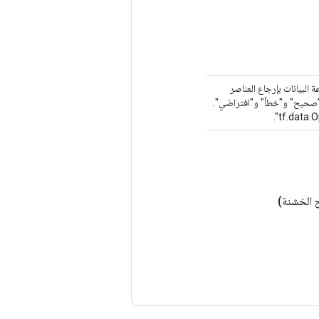
 البيانات بإرجاع العناصر
ي "صحيح" و"خطأ" و"افتراضي".
 الخشنة)