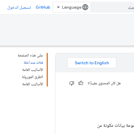
GitHub
تسجيل الدخول
على هذه الصفحة
فئات متداخلة
الأساليب العامة
الطرق الموروثة
هل كان المحتوى مفيدًا؟
الأساليب العامة
توي على نماذج `Example` كمتجهات لـ DT_STRING إلى مجموعة بيانات مكونة من