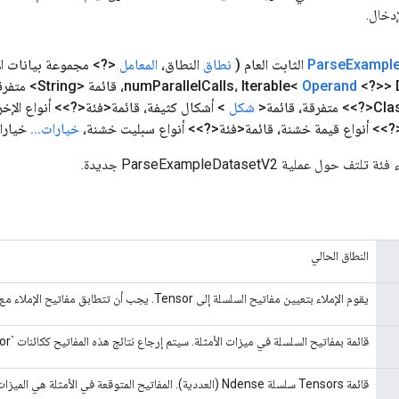
دخال.
Exampl
Parse
الثابت العام
(
نطاق
النطاق،
المعامل
<?> مجموعة بيانات ال
num
Parallel
Calls، Iterable<
Operand
<?>> 
شكل
> أشكال كثيفة، قائمة<فئة<?>> أنواع الإخر
<?>> أنواع قيمة خشنة، قائمة<فئة<?>> أنواع سبليت خشنة،
خيارات
.
.
.
خيارا
ل عملية ParseExampleDatasetV2 جديدة.
النطاق الحالي
يقوم الإملاء بتعيين مفاتيح السلسلة إلى Tensor. يجب أن تتطابق مفاتيح الإملاء مع المفاتيح الكثيفة للميزة.
قائمة بمفاتيح السلسلة في ميزات الأمثلة. سيتم إرجاع نتائج هذه المفاتيح ككائنات `SparseTensor`.
قائمة Tensors سلسلة Ndense (العددية). المفاتيح المتوقعة في الأمثلة هي الميزات المرتبطة بالقيم الكثيفة.