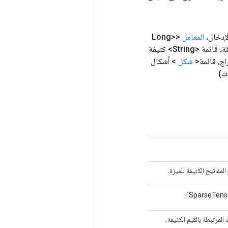
إدخال،
المعامل
<Long>
Defaults، قائمة <String> متفرقة، قائمة <String> كثيفة
اج، قائمة<
شكل
> أشكال
ت)