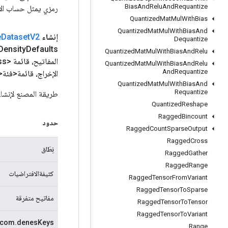
Bias
And
Relu
And
Requantize
رمزي يمثل حساب الإ
Quantized
Mat
Mul
With
Bias
Quantized
Mat
Mul
With
Bias
And
إنشاء
V2
Dataset
e
Dequantize
Density
Quantized
Mat
Mul
With
Bias
And
Relu
المفاتيح، قائمة <Class<?>> متفرقة، قائمة<
Quantized
Mat
Mul
With
Bias
And
Relu
And
Requantize
الإخراج، قائمة<فئة
Quantized
Mat
Mul
With
Bias
And
Requantize
طريقة المصنع لإنشاء فئة تلتف حو
Quantized
Reshape
Ragged
Bincount
حدود
Ragged
Count
Sparse
Output
Ragged
Cross
نِطَاق
Ragged
Gather
Ragged
Range
كثيفةالافتراضيات
Ragged
Tensor
From
Variant
Ragged
Tensor
To
Sparse
مفاتيح متفرقة
Ragged
Tensor
To
Tensor
Ragged
Tensor
To
Variant
com.denesKeys
Range