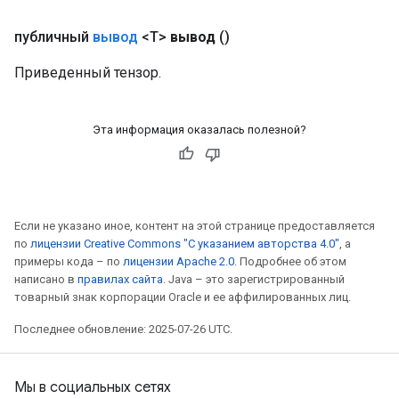
публичный
вывод
<T>
вывод
()
Приведенный тензор.
Эта информация оказалась полезной?
Если не указано иное, контент на этой странице предоставляется
sGradAccumDebug
по
лицензии Creative Commons "С указанием авторства 4.0"
, а
rs
примеры кода – по
лицензии Apache 2.0
. Подробнее об этом
tersGradAccumDebug
написано в
правилах сайта
. Java – это зарегистрированный
товарный знак корпорации Oracle и ее аффилированных лиц.
rs
ersGradAccumDebug
Последнее обновление: 2025-07-26 UTC.
Parameters
GradAccumDebug
Мы в социальных сетях