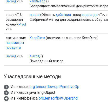
Выход
<Т>
какВывод
()
e
Возвращает символический дескриптор тензора
quantize
static <T, U
create
(Область
действия
, ввод
операнда
<T>, 
e
расширяет
Фабричный метод для создания класса, оберты
номер>
Prod
<T>
статические
KeepDims
(логическое значение KeepDims)
параметры
продукта
Выход
<Т>
выход
()
Приведенный тензор.
Унаследованные методы
Из класса
org.tensorflow.op.PrimitiveOp
Из класса java.lang.Object
Из интерфейса
org.tensorflow.Operand