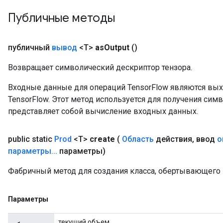
Публичные методы
публичный
вывод
<T>
as
Output
()
Возвращает символический дескриптор тензора.
Входные данные для операций TensorFlow являются вы
TensorFlow. Этот метод используется для получения сим
представляет собой вычисление входных данных.
public static
Prod
<T>
create
(
Область
действия
,
ввод
о
параметры
.
.
.
параметры)
Фабричный метод для создания класса, обертывающего
Параметры
текущий объем