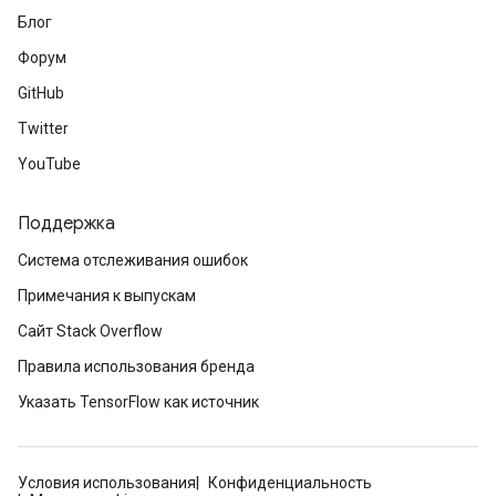
Parameters
Блог
ters
Форум
etersGradAccumDebug
arameters
GitHub
dParametersGradAccumDebug
Twitter
meters
YouTube
ametersGradAccumDebug
ers
tersGradAccumDebug
Поддержка
ntDescentParameters
Система отслеживания ошибок
entDescentParametersGradAccumDebug
Примечания к выпускам
Сайт Stack Overflow
Правила использования бренда
Указать TensorFlow как источник
Условия использования
Конфиденциальность