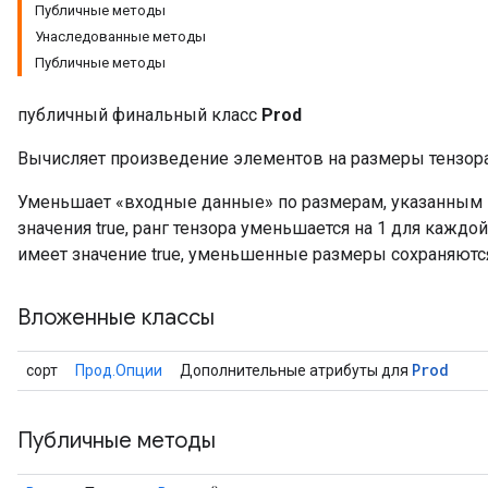
Публичные методы
Унаследованные методы
Публичные методы
e
публичный финальный класс
Prod
Вычисляет произведение элементов на размеры тензора
Уменьшает «входные данные» по размерам, указанным в 
значения true, ранг тензора уменьшается на 1 для каждой 
quantize
имеет значение true, уменьшенные размеры сохраняются
e
dReluAndRequantize
Вложенные классы
ndRequantize
Prod
сорт
Прод.Опции
Дополнительные атрибуты для
Relu
Публичные методы
ReluAndRequantize