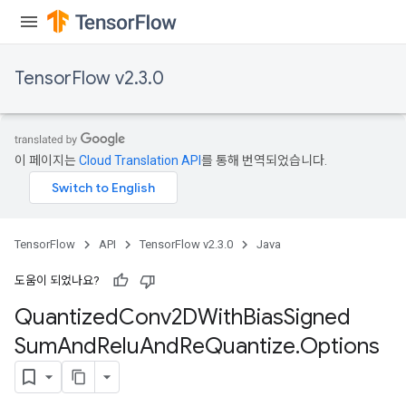
TensorFlow v2.3.0
이 페이지는
Cloud Translation API
를 통해 번역되었습니다.
e
TensorFlow
API
TensorFlow v2.3.0
Java
도움이 되었나요?
Quantized
Conv2DWith
Bias
Signed
quantize
Sum
And
Relu
And
Re
Quantize
.
Options
e
dReluAndRequantize