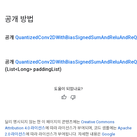
공개 방법
공개
Quantized
Conv2DWith
Bias
Signed
Sum
And
Relu
And
Re
Q
공개
Quantized
Conv2DWith
Bias
Signed
Sum
And
Relu
And
Re
Q
(List<Long> padding
List)
도움이 되었나요?
달리 명시되지 않는 한 이 페이지의 콘텐츠에는
Creative Commons
Attribution 4.0 라이선스
에 따라 라이선스가 부여되며, 코드 샘플에는
Apache
2.0 라이선스
에 따라 라이선스가 부여됩니다. 자세한 내용은
Google