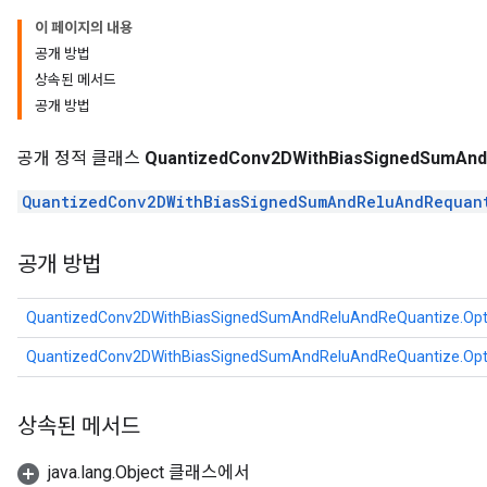
이 페이지의 내용
ndRequantize
공개 방법
상속된 메서드
공개 방법
Relu
ReluAndRequantize
공개 정적 클래스
QuantizedConv2DWithBiasSignedSumAnd
QuantizedConv2DWithBiasSignedSumAndReluAndRequan
e
공개 방법
quantize
e
QuantizedConv2DWithBiasSignedSumAndReluAndReQuantize.Opt
QuantizedConv2DWithBiasSignedSumAndReluAndReQuantize.Opt
상속된 메서드
java.lang.Object 클래스에서