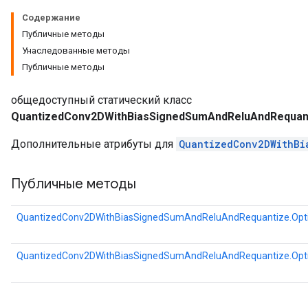
Содержание
ndRequantize
Публичные методы
Унаследованные методы
Публичные методы
Relu
ReluAndRequantize
общедоступный статический класс
QuantizedConv2DWithBiasSignedSumAndReluAndRequant
e
Дополнительные атрибуты для
QuantizedConv2DWithBi
quantize
Публичные методы
e
QuantizedConv2DWithBiasSignedSumAndReluAndRequantize.Opt
QuantizedConv2DWithBiasSignedSumAndReluAndRequantize.Opt