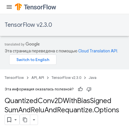
TensorFlow v2.3.0
Эта страница переведена с помощью
Cloud Translation API
.
e
TensorFlow
API, API
TensorFlow v2.3.0
Java
Эта информация оказалась полезной?
Quantized
Conv2DWith
Bias
Signed
quantize
Sum
And
Relu
And
Requantize
.
Options
e
dReluAndRequantize