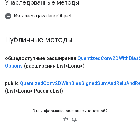
Унаследованные методы
Из класса java.lang.Object
Публичные методы
общедоступные
расширения
Quantized
Conv2DWith
Bias
Options
(расширения List<Long>)
public
Quantized
Conv2DWith
Bias
Signed
Sum
And
Relu
And
R
(List<Long> Padding
List)
Эта информация оказалась полезной?