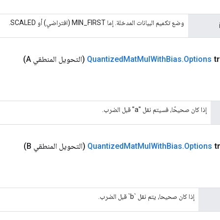
وضع تكميم البيانات المدخلة. إما MIN_FIRST (افتراضي) أو SCALED.
t
Options
.
Bias
With
Mul
Mat
Quantized
(التحويل المنطقي A)
إذا كان صحيحًا، فسيتم نقل "a" قبل الضرب.
t
Options
.
Bias
With
Mul
Mat
Quantized
(التحويل المنطقي B)
إذا كان صحيحا، يتم نقل `b` قبل الضرب.