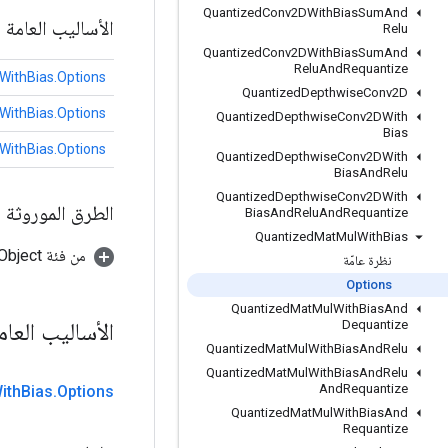
Quantized
Conv2DWith
Bias
Sum
And
الأساليب العامة
Relu
Quantized
Conv2DWith
Bias
Sum
And
Relu
And
Requantize
ithBias.Options
Quantized
Depthwise
Conv2D
ithBias.Options
Quantized
Depthwise
Conv2DWith
Bias
ithBias.Options
Quantized
Depthwise
Conv2DWith
Bias
And
Relu
Quantized
Depthwise
Conv2DWith
الطرق الموروثة
Bias
And
Relu
And
Requantize
Quantized
Mat
Mul
With
Bias
من فئة java.lang.Object
نظرة عامّة
Options
Quantized
Mat
Mul
With
Bias
And
الأساليب العا
Dequantize
Quantized
Mat
Mul
With
Bias
And
Relu
Quantized
Mat
Mul
With
Bias
And
Relu
And
Requantize
ith
Bias
.
Options
Quantized
Mat
Mul
With
Bias
And
Requantize
حدود