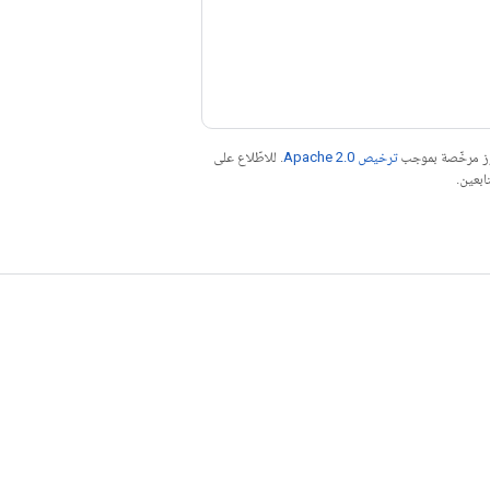
موز مرخّصة بموجب
ترخيص Apache 2.0‏
. للاطّلاع على