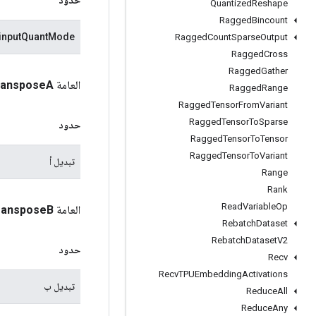
Quantized
Reshape
Ragged
Bincount
inputQuantMode
Ragged
Count
Sparse
Output
Ragged
Cross
Ragged
Gather
العامة
A
ranspose
Ragged
Range
Ragged
Tensor
From
Variant
Ragged
Tensor
To
Sparse
حدود
Ragged
Tensor
To
Tensor
Ragged
Tensor
To
Variant
تبديل أ
Range
Rank
Read
Variable
Op
العامة
B
ranspose
Rebatch
Dataset
Rebatch
Dataset
V2
حدود
Recv
Recv
TPUEmbedding
Activations
تبديل ب
Reduce
All
Reduce
Any