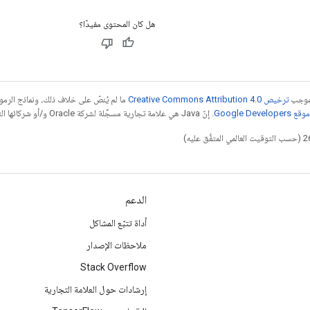
هل كان المحتوى مفيدًا؟
بموجب
ترخيص Creative Commons Attribution 4.0‏
ما لم يُنصّ على خلاف ذلك، ونماذج الر
Google Dev‏
. إنّ Java هي علامة تجارية مسجَّلة لشركة Oracle و/أو شركائها التابعين.
الدعم
أداة تتبّع المشاكل
ملاحظات الإصدار
Stack Overflow
إرشادات حول العلامة التجارية