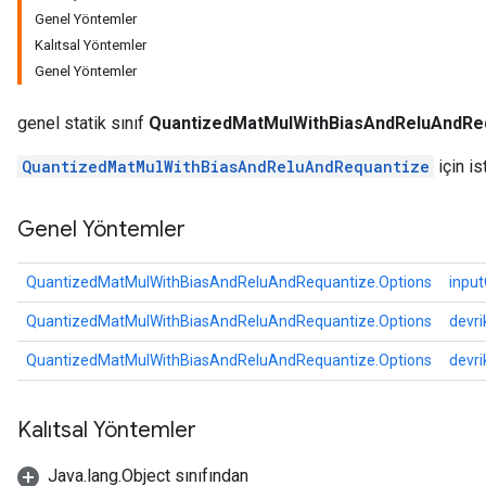
Genel Yöntemler
e
Kalıtsal Yöntemler
Genel Yöntemler
genel statik sınıf
QuantizedMatMulWithBiasAndReluAndReq
QuantizedMatMulWithBiasAndReluAndRequantize
için is
Genel Yöntemler
QuantizedMatMulWithBiasAndReluAndRequantize.Options
inpu
QuantizedMatMulWithBiasAndReluAndRequantize.Options
devr
QuantizedMatMulWithBiasAndReluAndRequantize.Options
devri
Kalıtsal Yöntemler
Java.lang.Object sınıfından