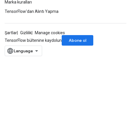
Marka kuralları
arameters
TensorFlow'dan Alıntı Yapma
dParametersGradAccumDebug
meters
ametersGradAccumDebug
Şartlar
Gizlilik
Manage cookies
ers
Abone ol
TensorFlow bültenine kaydolun
tersGradAccumDebug
ntDescentParameters
entDescentParametersGradAccumDebug