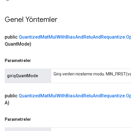
Genel Yöntemler
public
Quantized
Mat
Mul
With
Bias
And
Relu
And
Requantize
.
Op
Quant
Mode)
Parametreler
Giriş verileri niceleme modu. MIN_FIRST(v
girişQuantMode
public
Quantized
Mat
Mul
With
Bias
And
Relu
And
Requantize
.
Op
A)
Parametreler