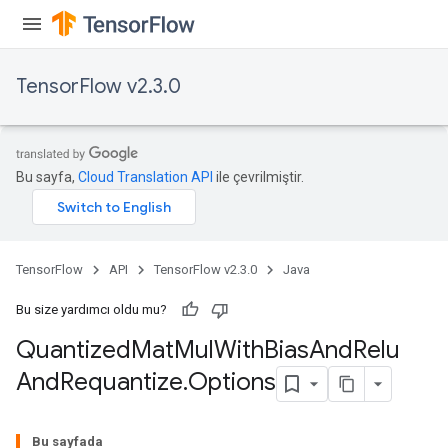
TensorFlow v2.3.0
quantize
e
dReluAndRequantize
Bu sayfa,
Cloud Translation API
ile çevrilmiştir.
ndRequantize
TensorFlow
API
TensorFlow v2.3.0
Java
Relu
ReluAndRequantize
Bu size yardımcı oldu mu?
Quantized
Mat
Mul
With
Bias
And
Relu
e
And
Requantize
.
Options
quantize
Bu sayfada