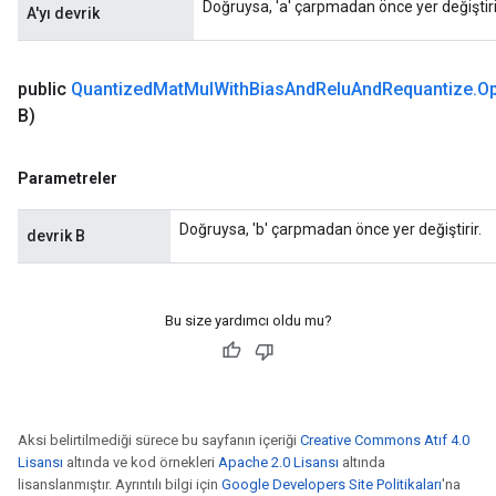
Doğruysa, 'a' çarpmadan önce yer değiştiri
A'yı devrik
public
Quantized
Mat
Mul
With
Bias
And
Relu
And
Requantize
.
Op
B)
Parametreler
Doğruysa, 'b' çarpmadan önce yer değiştirir.
devrik B
Bu size yardımcı oldu mu?
Aksi belirtilmediği sürece bu sayfanın içeriği
Creative Commons Atıf 4.0
Lisansı
altında ve kod örnekleri
Apache 2.0 Lisansı
altında
lisanslanmıştır. Ayrıntılı bilgi için
Google Developers Site Politikaları
'na