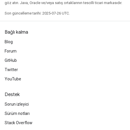
göz atın. Java, Oracle ve/veya satış ortaklarının tescilli ticari markasıdır.
Son güncelleme tarihi: 2025-07-26 UTC.
Bağlı kalma
Blog
Forum
sGradAccumDebug
GitHub
rs
Twitter
tersGradAccumDebug
YouTube
rs
ersGradAccumDebug
Destek
Parameters
Sorun izleyici
GradAccumDebug
Sürüm notları
Parameters
Stack Overflow
ters
etersGradAccumDebug