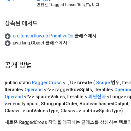
반환된 'RaggedTensor'의 '값'입니다.
상속된 메서드
org.tensorflow.op.PrimitiveOp
클래스에서
java.lang.Object 클래스에서
공개 방법
public static
Ragged
Cross
<T
,
U>
create
(
Scope
범위
,
Iter
Iterable<
Operand
<?>> ragged
Row
Splits
,
Iterable<
Operan
Operand
<?>> sparse
Values
,
Iterable <
피연산자
<Long>> s
>>density
Inputs
,
String input
Order
,
Boolean hashed
Output
,
Class<T> out
Values
Type
,
Class<U> out
Row
Splits
Type)
새로운 RaggedCross 작업을 래핑하는 클래스를 생성하는 팩토