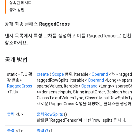
상속된 메서드
공개 방법
공개 최종 클래스
RaggedCross
텐서 목록에서 특성 교차를 생성하고 이를 RaggedTensor로 반환합니다
참조하세요.
공개 방법
static <T, U 확
create
(
Scope
범위, Iterable<
Operand
<?>> raggedV
장 번호>
raggedRowSplits, Iterable<
Operand
<Long>> sparse
RaggedCross
sparseValues, Iterable<
Operand
<Long>> sparseSh
<T, U>
>>densenseInputs, String inputOrder, Boolean ha
Class<T> outValuesType, Class<U> outRowSplitsT
새로운 RaggedCross 작업을 래핑하는 클래스를 생성
출력
<U>
출력RowSplits
()
반환된 `RaggedTensor`에 대한 `row_splits`입니다.
출력
<T>
출력값
()