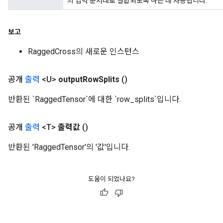
의 입력 순서대로 결합되도록 하는 데 사용됩니다.
보고
sGradAccumDebug
RaggedCross의 새로운 인스턴스
rs
tersGradAccumDebug
공개
출력
<U>
output
Row
Splits
()
rs
ersGradAccumDebug
반환된 `RaggedTensor`에 대한 `row_splits`입니다.
Parameters
공개
출력
<T>
출력값
()
GradAccumDebug
Parameters
반환된 'RaggedTensor'의 '값'입니다.
ters
etersGradAccumDebug
arameters
도움이 되었나요?
dParametersGradAccumDebug
meters
ametersGradAccumDebug
ers