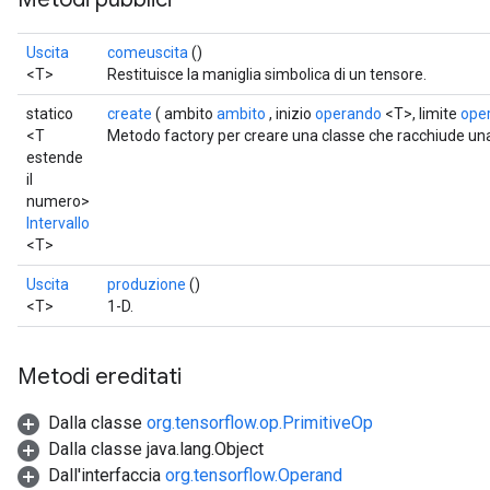
Uscita
comeuscita
()
<T>
Restituisce la maniglia simbolica di un tensore.
statico
create
( ambito
ambito
, inizio
operando
<T>, limite
ope
<T
Metodo factory per creare una classe che racchiude u
estende
il
numero>
Intervallo
<T>
Uscita
produzione
()
<T>
1-D.
Metodi ereditati
Dalla classe
org.tensorflow.op.PrimitiveOp
Dalla classe java.lang.Object
Dall'interfaccia
org.tensorflow.Operand