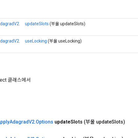
dagradV2.
updateSlots
(부울 updateSlots)
dagradV2.
useLocking
(부울 useLocking)
Object 클래스에서
pply
Adagrad
V2
.
Options
update
Slots
(부울 update
Slots)