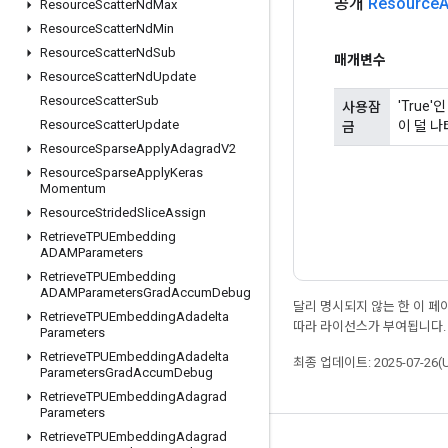
공개
Resource
A
Resource
Scatter
Nd
Max
Resource
Scatter
Nd
Min
Resource
Scatter
Nd
Sub
매개변수
Resource
Scatter
Nd
Update
Resource
Scatter
Sub
'True
사용잠
Resource
Scatter
Update
이 덜 나
금
Resource
Sparse
Apply
Adagrad
V2
Resource
Sparse
Apply
Keras
Momentum
Resource
Strided
Slice
Assign
Retrieve
TPUEmbedding
ADAMParameters
Retrieve
TPUEmbedding
ADAMParameters
Grad
Accum
Debug
달리 명시되지 않는 한 이 
Retrieve
TPUEmbedding
Adadelta
따라 라이선스가 부여됩니다.
Parameters
Retrieve
TPUEmbedding
Adadelta
최종 업데이트: 2025-07-26(
Parameters
Grad
Accum
Debug
Retrieve
TPUEmbedding
Adagrad
Parameters
Retrieve
TPUEmbedding
Adagrad