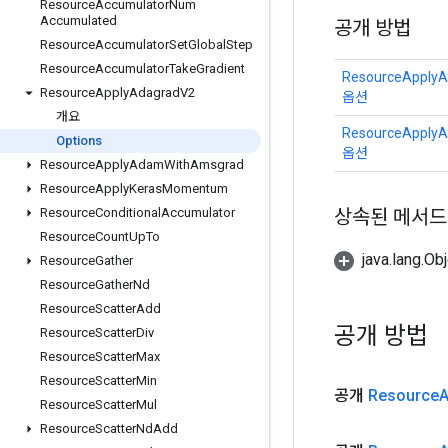
Resource
Accumulator
Num
Accumulated
공개 방법
Resource
Accumulator
Set
Global
Step
Resource
Accumulator
Take
Gradient
ResourceApplyA
Resource
Apply
Adagrad
V2
옵션
개요
ResourceApplyA
Options
옵션
Resource
Apply
Adam
With
Amsgrad
Resource
Apply
Keras
Momentum
상속된 메서드
Resource
Conditional
Accumulator
Resource
Count
Up
To
java.lang.
Resource
Gather
Resource
Gather
Nd
Resource
Scatter
Add
공개 방법
Resource
Scatter
Div
Resource
Scatter
Max
Resource
Scatter
Min
공개
Resource
A
Resource
Scatter
Mul
Resource
Scatter
Nd
Add