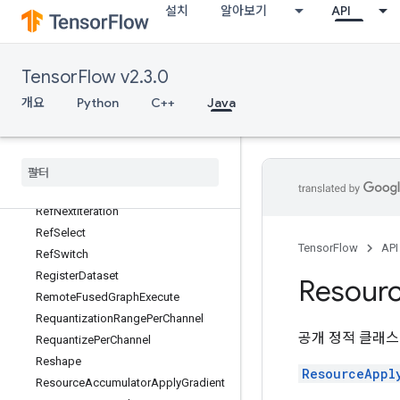
설치
알아보기
API
ReduceAny
ReduceMax
ReduceMin
TensorFlow v2.3.0
ReduceProd
개요
Python
C++
Java
ReduceSum
Ref
Enter
Ref
Exit
Ref
Identity
Ref
Merge
Ref
Next
Iteration
Ref
Select
TensorFlow
API
Ref
Switch
Register
Dataset
Resour
Remote
Fused
Graph
Execute
Requantization
Range
Per
Channel
공개 정적 클래
Requantize
Per
Channel
Reshape
ResourceAppl
Resource
Accumulator
Apply
Gradient