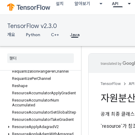
설치
알아보기
API
RefEnter
RefExit
RefIdentity
TensorFlow v2.3.0
RefMerge
개요
Python
C++
Java
RefNextIteration
Ref
Select
Ref
Switch
Register
Dataset
Remote
Fused
Graph
Execute
Requantization
Range
Per
Channel
Requantize
Per
Channel
TensorFlow
API
Reshape
Resource
Accumulator
Apply
Gradient
자원분
Resource
Accumulator
Num
Accumulated
Resource
Accumulator
Set
Global
Step
공개 최종 클래
Resource
Accumulator
Take
Gradient
`resource`
Resource
Apply
Adagrad
V2
Resource
Apply
Adam
With
Amsgrad