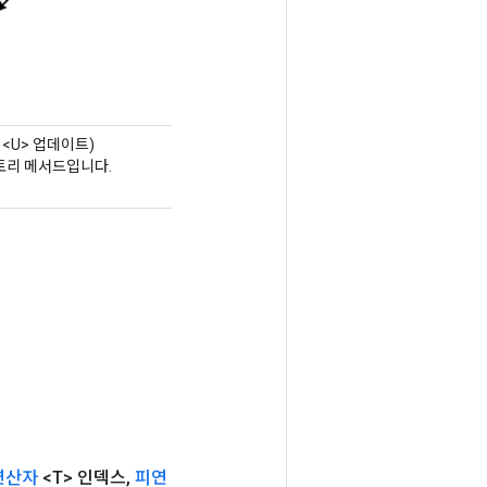
<U> 업데이트)
팩토리 메서드입니다.
연산자
<T> 인덱스
,
피연