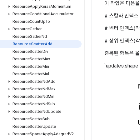
이 작업은 다음을
Resource
Apply
Keras
Momentum
Resource
Conditional
Accumulator
# 스칼라 인덱스 ref[
Resource
Count
Up
To
# 벡터 인덱스(각 i에 대
Resource
Gather
Resource
Gather
Nd
# 상위 인덱스(각 i, ...,
Resource
Scatter
Add
Resource
Scatter
Div
중복된 항목은 올
Resource
Scatter
Max
`updates.shape
Resource
Scatter
Min
Resource
Scatter
Mul
Resource
Scatter
Nd
Add
Resource
Scatter
Nd
Max
Resource
Scatter
Nd
Min
Resource
Scatter
Nd
Sub
Resource
Scatter
Nd
Update
Resource
Scatter
Sub
Resource
Scatter
Update
Resource
Sparse
Apply
Adagrad
V2