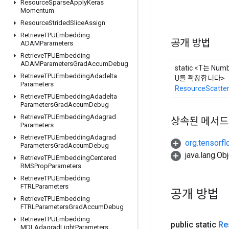
Resource
Sparse
Apply
Keras
Momentum
Resource
Strided
Slice
Assign
Retrieve
TPUEmbedding
공개 방법
ADAMParameters
Retrieve
TPUEmbedding
ADAMParameters
Grad
Accum
Debug
static <T는 Numb
Retrieve
TPUEmbedding
Adadelta
U를 확장합니다>
Parameters
ResourceScatte
Retrieve
TPUEmbedding
Adadelta
Parameters
Grad
Accum
Debug
Retrieve
TPUEmbedding
Adagrad
상속된 메서드
Parameters
Retrieve
TPUEmbedding
Adagrad
org.tensorfl
Parameters
Grad
Accum
Debug
java.lang.
Retrieve
TPUEmbedding
Centered
RMSProp
Parameters
Retrieve
TPUEmbedding
FTRLParameters
공개 방법
Retrieve
TPUEmbedding
FTRLParameters
Grad
Accum
Debug
Retrieve
TPUEmbedding
public static
Re
MDLAdagrad
Light
Parameters