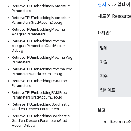
산자
<U> 업데이
Retrieve
TPUEmbedding
Momentum
Parameters
새로운 Resour
Retrieve
TPUEmbedding
Momentum
Parameters
Grad
Accum
Debug
Retrieve
TPUEmbedding
Proximal
매개변수
Adagrad
Parameters
Retrieve
TPUEmbedding
Proximal
Adagrad
Parameters
Grad
Accum
범위
Debug
Retrieve
TPUEmbedding
Proximal
Yogi
자원
Parameters
Retrieve
TPUEmbedding
Proximal
Yogi
Parameters
Grad
Accum
Debug
지수
Retrieve
TPUEmbedding
RMSProp
Parameters
업데이트
Retrieve
TPUEmbedding
RMSProp
Parameters
Grad
Accum
Debug
Retrieve
TPUEmbedding
Stochastic
Gradient
Descent
Parameters
보고
Retrieve
TPUEmbedding
Stochastic
Gradient
Descent
Parameters
Grad
Resourc
Accum
Debug