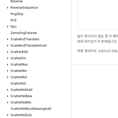
Reverse
Reverse
Sequence
Rng
Skip
Roll
Rpc
Sampling
Dataset
달리 명시되지 않는 한 이 
Scale
And
Translate
따라 라이선스가 부여됩니다.
Scale
And
Translate
Grad
최종 업데이트: 2025-07-26(
Scatter
Add
Scatter
Div
Scatter
Max
Scatter
Min
최신 소식 확인하기
Scatter
Mul
블로그
Scatter
Nd
Scatter
Nd
Add
포럼
Scatter
Nd
Max
GitHub
Scatter
Nd
Min
Twitter
Scatter
Nd
Non
Aliasing
Add
Scatter
Nd
Sub
YouTube