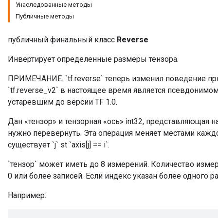
Унаследованные методы
Публичные методы
публичный финальный класс
Reverse
Инвертирует определенные размеры тензора.
ПРИМЕЧАНИЕ. `tf.reverse` теперь изменил поведение при
`tf.reverse_v2` в настоящее время является псевдонимо
устаревшим до версии TF 1.0.
Дан «тензор» и тензорная «ось» int32, представляющая 
нужно перевернуть. Эта операция меняет местами каждое
существует `j` st `axis[j] == i`.
`тензор` может иметь до 8 измерений. Количество измер
0 или более записей. Если индекс указан более одного ра
Например: