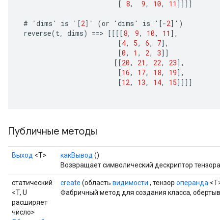
[
8
,
9
,
10
,
11
]]]]
#
'
dims
'
is
'
[
2
]
'
(
or
'
dims
'
is
'
[-
2
]
'
)
reverse
(
t
,
dims
)
==
>
[[[[
8
,
9
,
10
,
11
]
,
[
4
,
5
,
6
,
7
]
,
[
0
,
1
,
2
,
3
]]
[[
20
,
21
,
22
,
23
]
,
[
16
,
17
,
18
,
19
]
,
[
12
,
13
,
14
,
15
]]]]
Публичные методы
Выход
<Т>
какВывод
()
Возвращает символический дескриптор тензора
статический
create
(область
видимости
, тензор
операнда
<T>
<T, U
Фабричный метод для создания класса, оберты
расширяет
число>