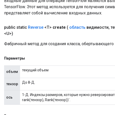
Входные данные для операций TensorFlow являются вы
TensorFlow. Этот метод используется для получения сим
представляет собой вычисление входных данных.
public static
Reverse
<T>
create
(
область
видимости
,
те
<U>)
Фабричный метод для создания класса, обертывающего
Параметры
текущий объем
объем
До 8-Д.
тензор
1-Д. Индексы размеров, которые нужно реверсировать
ось
rank(тензор), Rank(тензор))`.