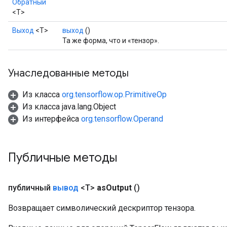
Обратный
<T>
Выход
<Т>
выход
()
Та же форма, что и «тензор».
Унаследованные методы
Из класса
org.tensorflow.op.PrimitiveOp
Из класса java.lang.Object
Из интерфейса
org.tensorflow.Operand
Публичные методы
публичный
вывод
<T>
as
Output
()
Возвращает символический дескриптор тензора.