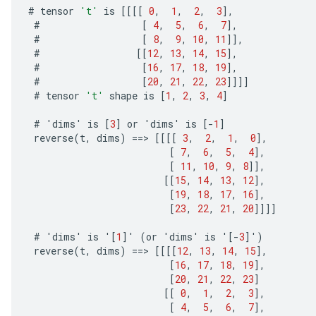
#
tensor
't'
is
[[[[
0
,
1
,
2
,
3
]
,
#
[
4
,
5
,
6
,
7
]
,
#
[
8
,
9
,
10
,
11
]]
,
#
[[
12
,
13
,
14
,
15
]
,
#
[
16
,
17
,
18
,
19
]
,
#
[
20
,
21
,
22
,
23
]]]]
#
tensor
't'
shape
is
[
1
,
2
,
3
,
4
]
#
'
dims
'
is
[
3
]
or
'
dims
'
is
[-
1
]
reverse
(
t
,
dims
)
==
>
[[[[
3
,
2
,
1
,
0
]
,
[
7
,
6
,
5
,
4
]
,
[
11
,
10
,
9
,
8
]]
,
[[
15
,
14
,
13
,
12
]
,
[
19
,
18
,
17
,
16
]
,
[
23
,
22
,
21
,
20
]]]]
#
'
dims
'
is
'
[
1
]
'
(
or
'
dims
'
is
'
[-
3
]
'
)
reverse
(
t
,
dims
)
==
>
[[[[
12
,
13
,
14
,
15
]
,
[
16
,
17
,
18
,
19
]
,
[
20
,
21
,
22
,
23
]
[[
0
,
1
,
2
,
3
]
,
[
4
,
5
,
6
,
7
]
,