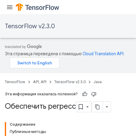
rs
tersGradAccumDebug
rs
TensorFlow v2.3.0
ersGradAccumDebug
Parameters
GradAccumDebug
Эта страница переведена с помощью
Cloud Translation API
.
Parameters
ters
etersGradAccumDebug
arameters
TensorFlow
API, API
TensorFlow v2.3.0
Java
dParametersGradAccumDebug
meters
Эта информация оказалась полезной?
ametersGradAccumDebug
Обеспечить регресс
ers
tersGradAccumDebug
ntDescentParameters
Содержание
entDescentParametersGradAccumDebug
Публичные методы