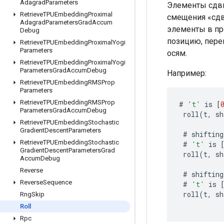
Adagrad
Parameters
Элементы сдви
Retrieve
TPUEmbedding
Proximal
смещения «сдв
Adagrad
Parameters
Grad
Accum
элементы в п
Debug
позицию, пере
Retrieve
TPUEmbedding
Proximal
Yogi
Parameters
осям.
Retrieve
TPUEmbedding
Proximal
Yogi
Parameters
Grad
Accum
Debug
Например:
Retrieve
TPUEmbedding
RMSProp
Parameters
Retrieve
TPUEmbedding
RMSProp
#
't'
is
[
Parameters
Grad
Accum
Debug
roll
(
t
,
sh
Retrieve
TPUEmbedding
Stochastic
Gradient
Descent
Parameters
#
shifting
Retrieve
TPUEmbedding
Stochastic
#
't'
is
Gradient
Descent
Parameters
Grad
roll
(
t
,
sh
Accum
Debug
Reverse
#
shifting
Reverse
Sequence
#
't'
is
roll
(
t
,
sh
Rng
Skip
Roll
Rpc