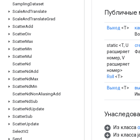
Sampling
Dataset
Публичные 
Scale
And
Translate
Scale
And
Translate
Grad
Scatter
Add
Выход
<Т>
ка
Во
Scatter
Div
Scatter
Max
static <T, U
cr
Scatter
Min
расширяет
Фа
Scatter
Mul
номер, V
расширяет
Scatter
Nd
номер>
Scatter
Nd
Add
Roll
<T>
Scatter
Nd
Max
Scatter
Nd
Min
Выход
<Т>
вы
Им
Scatter
Nd
Non
Aliasing
Add
Scatter
Nd
Sub
Scatter
Nd
Update
Унаследова
Scatter
Sub
Scatter
Update
Из класса
o
Select
V2
Из класса ja
Send