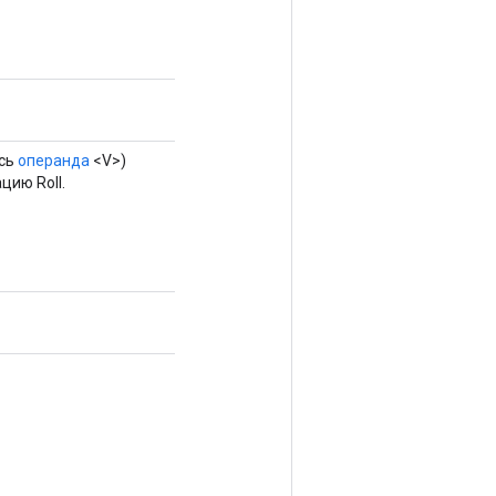
ось
операнда
<V>)
ию Roll.