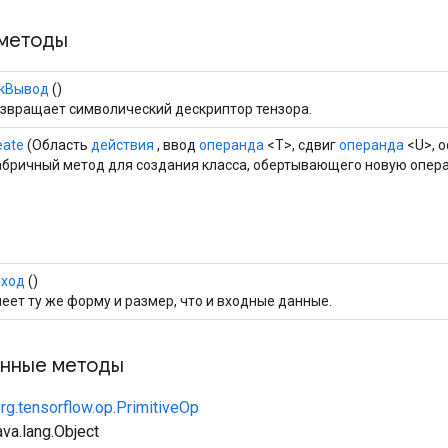
методы
кВывод
()
звращает символический дескриптор тензора.
eate
(Область
действия
, ввод
операнда
<T>, сдвиг
операнда
<U>, 
бричный метод для создания класса, обертывающего новую операц
ход
()
еет ту же форму и размер, что и входные данные.
нные методы
rg.tensorflow.op.PrimitiveOp
va.lang.Object