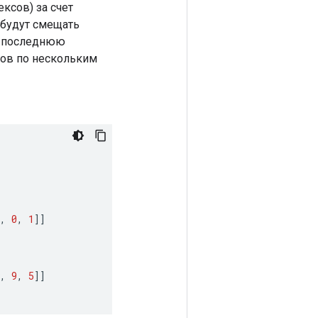
ксов) за счет
 будут смещать
и последнюю
гов по нескольким
,
0
,
1
]]
,
9
,
5
]]