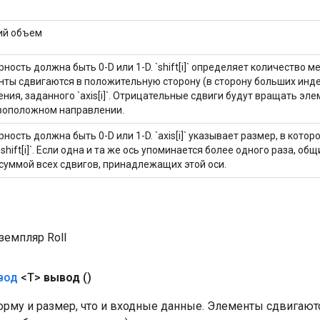
ий объем
ность должна быть 0-D или 1-D. `shift[i]` определяет количество м
нты сдвигаются в положительную сторону (в сторону больших инд
ния, заданного `axis[i]`. Отрицательные сдвиги будут вращать эле
воположном направлении.
ность должна быть 0-D или 1-D. `axis[i]` указывает размер, в кот
`shift[i]`. Если одна и та же ось упоминается более одного раза, об
суммой всех сдвигов, принадлежащих этой оси.
земпляр Roll
вод
<T>
вывод
()
орму и размер, что и входные данные. Элементы сдвигаю