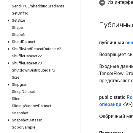
Из интерф
Send
TPUEmbedding
Gradients
Set
Diff1d
Set
Size
Публичны
Shape
Shape
N
Shard
Dataset
публичный
вы
Shuffle
And
Repeat
Dataset
V2
Возвращает си
Shuffle
Dataset
V2
Shuffle
Dataset
V3
Входные данны
Shutdown
Distributed
TPU
TensorFlow. Эт
Size
представляет 
Skipgram
Sleep
Dataset
public static
Rol
Slice
операнда
<V>)
Sliding
Window
Dataset
Snapshot
Фабричный мет
Snapshot
Dataset
Sobol
Sample
Параметры