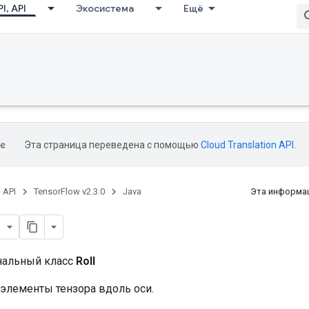
I, API
Экосистема
Ещё
Эта страница переведена с помощью
Cloud Translation API
.
, API
TensorFlow v2.3.0
Java
Эта информац
нальный класс
Roll
элементы тензора вдоль оси.