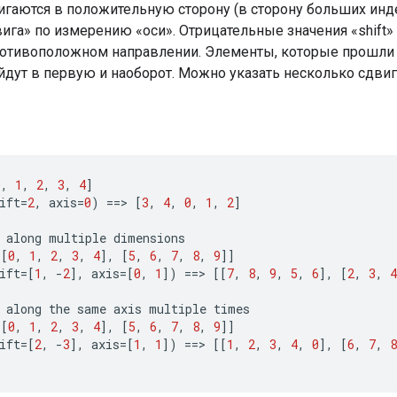
гаются в положительную сторону (в сторону больших инде
ига» по измерению «оси». Отрицательные значения «shift»
ротивоположном направлении. Элементы, которые прошл
йдут в первую и наоборот. Можно указать несколько сдви
0
,
1
,
2
,
3
,
4
]
ift
=
2
,
axis
=
0
)
==
>
[
3
,
4
,
0
,
1
,
2
]
along
multiple
dimensions
[[
0
,
1
,
2
,
3
,
4
]
,
[
5
,
6
,
7
,
8
,
9
]]
ift
=[
1
,
-
2
]
,
axis
=[
0
,
1
]
)
==
>
[[
7
,
8
,
9
,
5
,
6
]
,
[
2
,
3
,
4
along
the
same
axis
multiple
times
[[
0
,
1
,
2
,
3
,
4
]
,
[
5
,
6
,
7
,
8
,
9
]]
ift
=[
2
,
-
3
]
,
axis
=[
1
,
1
]
)
==
>
[[
1
,
2
,
3
,
4
,
0
]
,
[
6
,
7
,
8