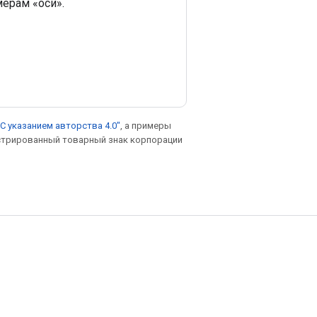
мерам «оси».
С указанием авторства 4.0"
, а примеры
гистрированный товарный знак корпорации