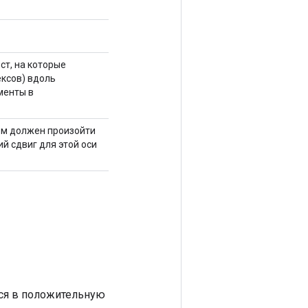
ест, на которые
ексов) вдоль
менты в
ором должен произойти
щий сдвиг для этой оси
тся в положительную