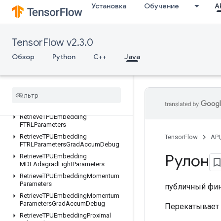
Установка
Обучение
AP
ResourceStridedSliceAssign
RetrieveTPUEmbeddingADAMParameters
RetrieveTPUEmbeddingADAMParametersGradAccumDebug
TensorFlow v2.3.0
RetrieveTPUEmbeddingAdadeltaParameters
RetrieveTPUEmbeddingAdadeltaParametersGradAccumDebug
Обзор
Python
C++
Java
RetrieveTPUEmbeddingAdagradParameters
Retrieve
TPUEmbedding
Adagrad
Parameters
Grad
Accum
Debug
Retrieve
TPUEmbedding
Centered
RMSProp
Parameters
Retrieve
TPUEmbedding
FTRLParameters
Retrieve
TPUEmbedding
TensorFlow
API
FTRLParameters
Grad
Accum
Debug
Рулон
Retrieve
TPUEmbedding
MDLAdagrad
Light
Parameters
Retrieve
TPUEmbedding
Momentum
Parameters
публичный фи
Retrieve
TPUEmbedding
Momentum
Parameters
Grad
Accum
Debug
Перекатывает 
Retrieve
TPUEmbedding
Proximal