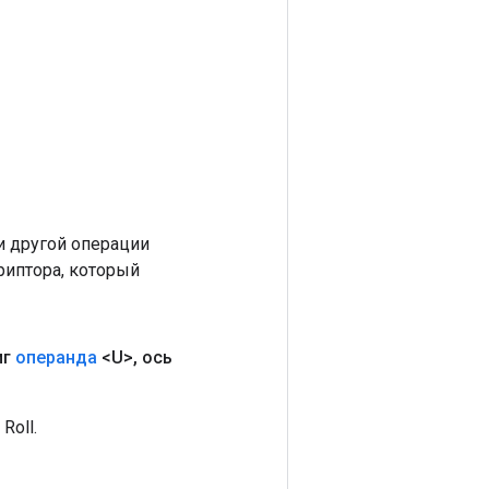
 другой операции
риптора, который
иг
операнда
<U>
,
ось
Roll.