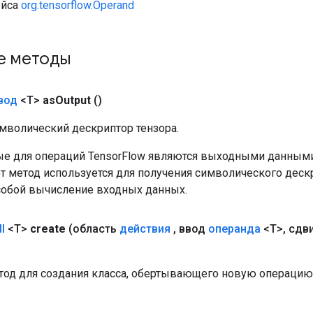
ейса
org.tensorflow.Operand
е методы
вод
<T>
as
Output
()
мволический дескриптор тензора.
е для операций TensorFlow являются выходными данными
от метод используется для получения символического деск
собой вычисление входных данных.
l
<T>
create
(область
действия
,
ввод
операнда
<T>
,
сдв
од для создания класса, обертывающего новую операцию 