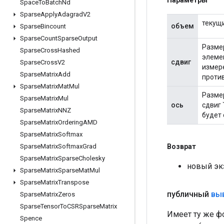
Space
To
Batch
Nd
Sparse
Apply
Adagrad
V2
текущ
объем
Sparse
Bincount
Sparse
Count
Sparse
Output
Размер
Sparse
Cross
Hashed
элеме
сдвиг
Sparse
Cross
V2
измере
Sparse
Matrix
Add
проти
Sparse
Matrix
Mat
Mul
Размер
Sparse
Matrix
Mul
ось
сдвиг 
Sparse
Matrix
NNZ
будет 
Sparse
Matrix
Ordering
AMD
Sparse
Matrix
Softmax
Возврат
Sparse
Matrix
Softmax
Grad
Sparse
Matrix
Sparse
Cholesky
новый эк
Sparse
Matrix
Sparse
Mat
Mul
Sparse
Matrix
Transpose
публичный
вы
Sparse
Matrix
Zeros
Sparse
Tensor
To
CSRSparse
Matrix
Имеет ту же ф
Spence