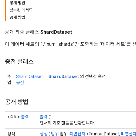
공개 방법
상속된 메서드
공개 방법
공개 최종 클래스
ShardDataset
이 데이터 세트의 1/`num_shards`만 포함하는 `데이터 세트`를
중첩 클래스
Shard
Dataset
수
ShardDataset.
의 선택적 속성
업
옵션
공개 방법
<객체>
출력
출력
()
텐서의 기호 핸들을 반환합니다.
정적
생성
(
범위
범위,
피연산자
<?> inputDataset,
피연산