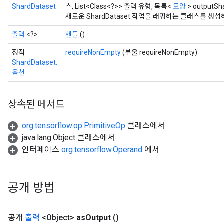
ShardDataset
스, List<Class<?>> 출력 유형, 목록<
모양
> outputSh
새로운 ShardDataset 작업을 래핑하는 클래스를 생
출력
<?>
핸들
()
정적
requireNonEmpty
(부울 requireNonEmpty)
ShardDataset.
옵션
상속된 메서드
org.tensorflow.op.PrimitiveOp
클래스에서
java.lang.Object 클래스에서
인터페이스
org.tensorflow.Operand
에서
공개 방법
공개
출력
<Object>
as
Output
()