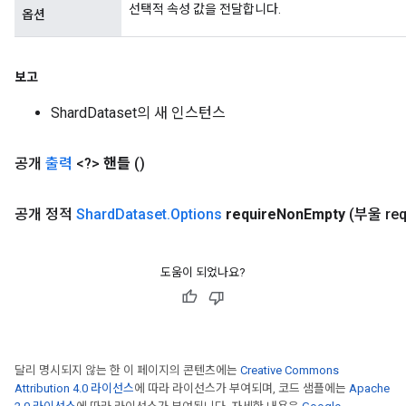
선택적 속성 값을 전달합니다.
옵션
보고
ShardDataset의 새 인스턴스
공개
출력
<?>
핸들
()
공개 정적
Shard
Dataset
.
Options
require
Non
Empty
(부울 req
도움이 되었나요?
달리 명시되지 않는 한 이 페이지의 콘텐츠에는
Creative Commons
Attribution 4.0 라이선스
에 따라 라이선스가 부여되며, 코드 샘플에는
Apache