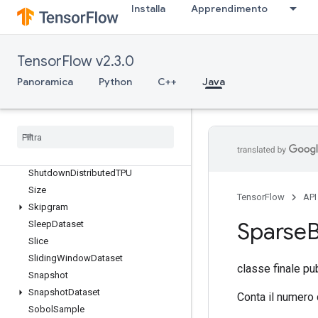
Send
Installa
Apprendimento
SendTPUEmbeddingGradients
SetDiff1d
SetSize
TensorFlow v2.3.0
Shape
Panoramica
Python
C++
Java
Shape
N
Shard
Dataset
Shuffle
And
Repeat
Dataset
V2
Shuffle
Dataset
V2
Shuffle
Dataset
V3
Shutdown
Distributed
TPU
Size
TensorFlow
API
Skipgram
Sparse
B
Sleep
Dataset
Slice
Sliding
Window
Dataset
classe finale pu
Snapshot
Snapshot
Dataset
Conta il numero 
Sobol
Sample