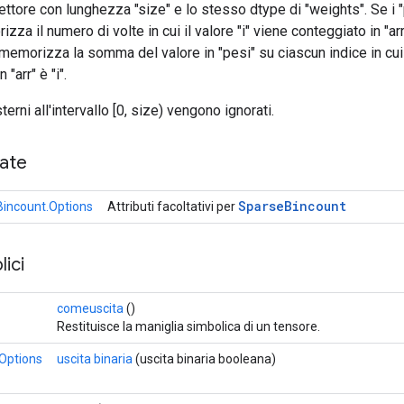
ettore con lunghezza "size" e lo stesso dtype di "weights". Se i "
rizza il numero di volte in cui il valore "i" viene conteggiato in "ar
i" memorizza la somma del valore in "pesi" su ciascun indice in cui 
"arr" è "i".
esterni all'intervallo [0, size) vengono ignorati.
cate
Sparse
Bincount
incount.Options
Attributi facoltativi per
ici
comeuscita
()
Restituisce la maniglia simbolica di un tensore.
Options
uscita binaria
(uscita binaria booleana)