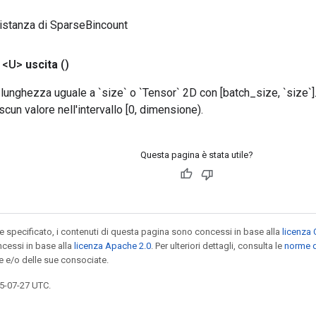
istanza di SparseBincount
 <U>
uscita
()
lunghezza uguale a `size` o `Tensor` 2D con [batch_size, `size`].
cun valore nell'intervallo [0, dimensione).
Questa pagina è stata utile?
specificato, i contenuti di questa pagina sono concessi in base alla
licenza 
cessi in base alla
licenza Apache 2.0
. Per ulteriori dettagli, consulta le
norme d
e e/o delle sue consociate.
5-07-27 UTC.