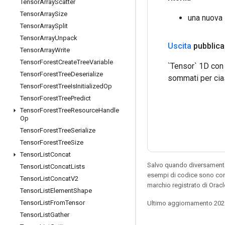
Tensor
Array
Scatter
Tensor
Array
Size
una nuova 
Tensor
Array
Split
Tensor
Array
Unpack
Uscita
pubblica
Tensor
Array
Write
Tensor
Forest
Create
Tree
Variable
`Tensor` 1D con 
Tensor
Forest
Tree
Deserialize
sommati per cias
Tensor
Forest
Tree
Is
Initialized
Op
Tensor
Forest
Tree
Predict
Tensor
Forest
Tree
Resource
Handle
Op
Tensor
Forest
Tree
Serialize
Tensor
Forest
Tree
Size
Tensor
List
Concat
Salvo quando diversamente 
Tensor
List
Concat
Lists
esempi di codice sono con
Tensor
List
Concat
V2
marchio registrato di Oracl
Tensor
List
Element
Shape
Tensor
List
From
Tensor
Ultimo aggiornamento 202
Tensor
List
Gather