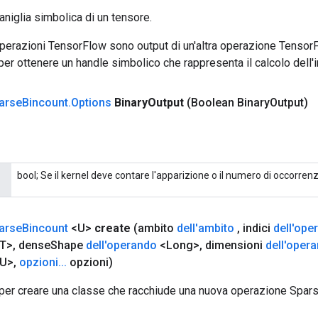
aniglia simbolica di un tensore.
 operazioni TensorFlow sono output di un'altra operazione Tenso
 per ottenere un handle simbolico che rappresenta il calcolo dell'i
arse
Bincount
.
Options
Binary
Output
(Boolean Binary
Output)
bool; Se il kernel deve contare l'apparizione o il numero di occorrenz
arse
Bincount
<U>
create
(ambito
dell'ambito
,
indici
dell'ope
T>
,
dense
Shape
dell'operando
<Long>
,
dimensioni
dell'oper
U>
,
opzioni
.
.
.
opzioni)
per creare una classe che racchiude una nuova operazione Spar