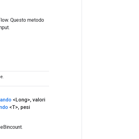
rFlow. Questo metodo
nput.
e.
rando
<Long>
,
valori
ando
<T>
,
pesi
seBincount.