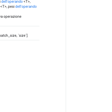
i
dell'operando
<T>,
<T>, pesi
dell'operando
va operazione
atch_size, `size`].