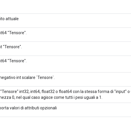
to attuale
nt64 "Tensore".
nt "Tensore".
nt64 "Tensore".
negativo int scalare `Tensore`.
 "Tensore" int32, int64, float32 o float64 con la stessa forma di "input" o
hezza 0, nel qual caso agisce come tutti i pesi uguali a 1.
orta valori di attributi opzionali