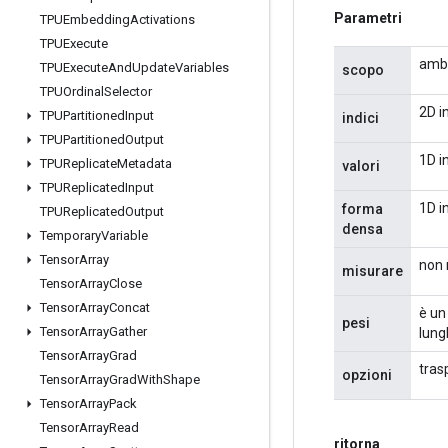
Parametri
TPUEmbedding
Activations
TPUExecute
ambi
TPUExecute
And
Update
Variables
scopo
TPUOrdinal
Selector
2D i
TPUPartitioned
Input
indici
TPUPartitioned
Output
1D i
TPUReplicate
Metadata
valori
TPUReplicated
Input
1D i
forma
TPUReplicated
Output
densa
Temporary
Variable
Tensor
Array
non 
misurare
Tensor
Array
Close
Tensor
Array
Concat
è un
pesi
Tensor
Array
Gather
lung
Tensor
Array
Grad
trasp
opzioni
Tensor
Array
Grad
With
Shape
Tensor
Array
Pack
Tensor
Array
Read
ritorna