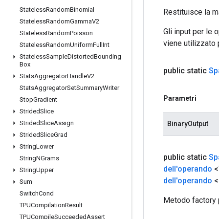
Stateless
Random
Binomial
Restituisce la m
Stateless
Random
Gamma
V2
Gli input per le
Stateless
Random
Poisson
viene utilizzato
Stateless
Random
Uniform
Full
Int
Stateless
Sample
Distorted
Bounding
Box
public static
Sp
Stats
Aggregator
Handle
V2
Stats
Aggregator
Set
Summary
Writer
Parametri
Stop
Gradient
Strided
Slice
Strided
Slice
Assign
BinaryOutput
Strided
Slice
Grad
String
Lower
public static
Sp
String
NGrams
dell'operando
<
String
Upper
dell'operando
<
Sum
Switch
Cond
Metodo factory 
TPUCompilation
Result
TPUCompile
Succeeded
Assert