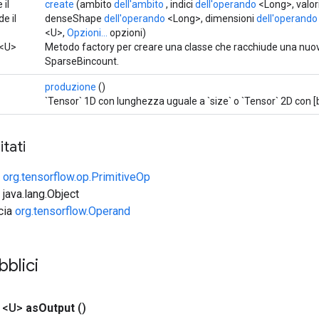
 il
create
(ambito
dell'ambito
, indici
dell'operando
<Long>, valor
e il
denseShape
dell'operando
<Long>, dimensioni
dell'operando
<U>,
Opzioni...
opzioni)
<U>
Metodo factory per creare una classe che racchiude una nuo
SparseBincount.
produzione
()
`Tensor` 1D con lunghezza uguale a `size` o `Tensor` 2D con [b
tati
e
org.tensorflow.op.PrimitiveOp
 java.lang.Object
ccia
org.tensorflow.Operand
bblici
 <U>
as
Output
()