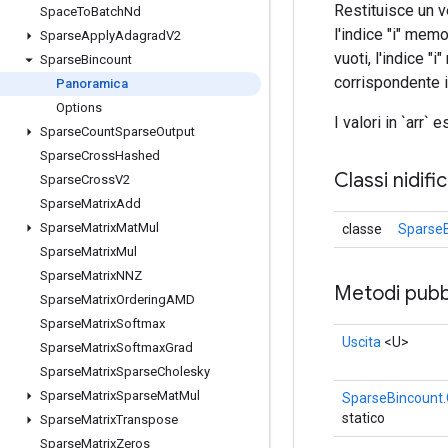
Restituisce un v
Space
To
Batch
Nd
l'indice "i" memo
Sparse
Apply
Adagrad
V2
vuoti, l'indice "
Sparse
Bincount
corrispondente in 
Panoramica
Options
I valori in `arr` 
Sparse
Count
Sparse
Output
Sparse
Cross
Hashed
Classi nidifi
Sparse
Cross
V2
Sparse
Matrix
Add
Sparse
Matrix
Mat
Mul
classe
SparseB
Sparse
Matrix
Mul
Sparse
Matrix
NNZ
Metodi pubbl
Sparse
Matrix
Ordering
AMD
Sparse
Matrix
Softmax
Uscita
<U>
Sparse
Matrix
Softmax
Grad
Sparse
Matrix
Sparse
Cholesky
Sparse
Matrix
Sparse
Mat
Mul
SparseBincount.
statico
Sparse
Matrix
Transpose
Sparse
Matrix
Zeros