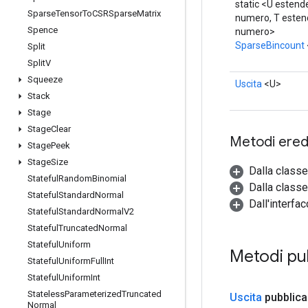
static <U estende
Sparse
Tensor
To
CSRSparse
Matrix
numero, T estend
Spence
numero>
SparseBincount
Split
Split
V
Squeeze
Uscita
<U>
Stack
Stage
Stage
Clear
Metodi eredi
Stage
Peek
Stage
Size
Dalla class
Stateful
Random
Binomial
Dalla classe
Stateful
Standard
Normal
Dall'interfa
Stateful
Standard
Normal
V2
Stateful
Truncated
Normal
Stateful
Uniform
Metodi pu
Stateful
Uniform
Full
Int
Stateful
Uniform
Int
Stateless
Parameterized
Truncated
Uscita
pubblica
Normal