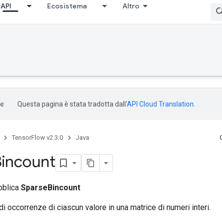
API
Ecosistema
Altro
Questa pagina è stata tradotta dall'
API Cloud Translation
.
TensorFlow v2.3.0
Java
incount
bblica
SparseBincount
di occorrenze di ciascun valore in una matrice di numeri interi.