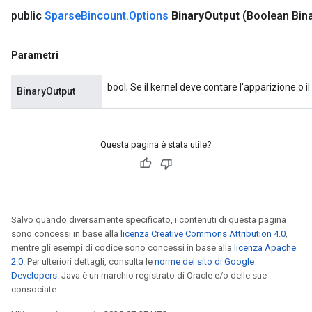
public
Sparse
Bincount
.
Options
Binary
Output
(Boolean Bin
Parametri
bool; Se il kernel deve contare l'apparizione o 
BinaryOutput
Questa pagina è stata utile?
Salvo quando diversamente specificato, i contenuti di questa pagina
sono concessi in base alla
licenza Creative Commons Attribution 4.0
,
mentre gli esempi di codice sono concessi in base alla
licenza Apache
2.0
. Per ulteriori dettagli, consulta le
norme del sito di Google
Developers
. Java è un marchio registrato di Oracle e/o delle sue
consociate.