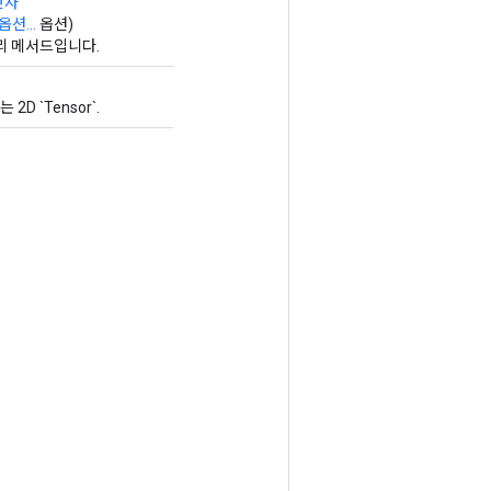
산자
옵션...
옵션)
토리 메서드입니다.
 2D `Tensor`.