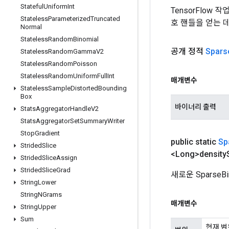
Stateful
Uniform
Int
TensorFlow
Stateless
Parameterized
Truncated
호 핸들을 얻는 
Normal
Stateless
Random
Binomial
공개 정적
Spars
Stateless
Random
Gamma
V2
Stateless
Random
Poisson
Stateless
Random
Uniform
Full
Int
매개변수
Stateless
Sample
Distorted
Bounding
Box
바이너리 출력
Stats
Aggregator
Handle
V2
Stats
Aggregator
Set
Summary
Writer
Stop
Gradient
public static
Sp
Strided
Slice
<Long>density
Strided
Slice
Assign
Strided
Slice
Grad
새로운 Sparse
String
Lower
String
NGrams
매개변수
String
Upper
Sum
현재 범