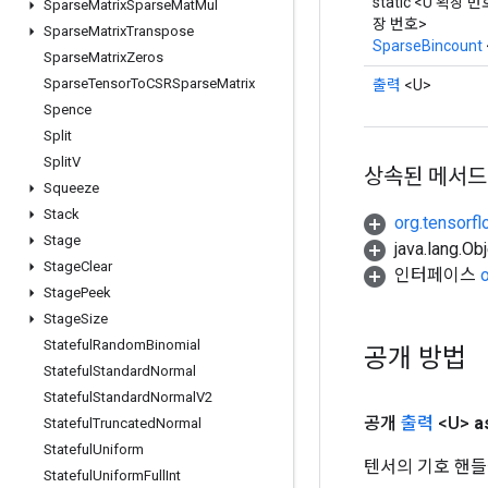
static <U 확장 번
Sparse
Matrix
Sparse
Mat
Mul
장 번호>
Sparse
Matrix
Transpose
SparseBincount
Sparse
Matrix
Zeros
Sparse
Tensor
To
CSRSparse
Matrix
출력
<U>
Spence
Split
Split
V
상속된 메서드
Squeeze
Stack
org.tensorfl
Stage
java.lang.
Stage
Clear
인터페이스
Stage
Peek
Stage
Size
Stateful
Random
Binomial
공개 방법
Stateful
Standard
Normal
Stateful
Standard
Normal
V2
공개
출력
<U>
a
Stateful
Truncated
Normal
Stateful
Uniform
텐서의 기호 핸들
Stateful
Uniform
Full
Int