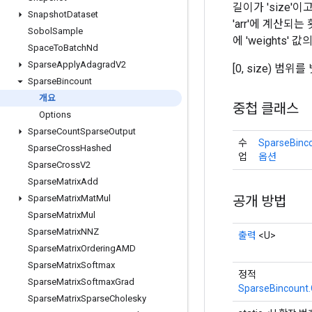
길이가 'size'이
Snapshot
Dataset
'arr'에 계산되는 
Sobol
Sample
에 'weights'
Space
To
Batch
Nd
Sparse
Apply
Adagrad
V2
[0, size) 범위
Sparse
Bincount
개요
중첩 클래스
Options
Sparse
Count
Sparse
Output
수
SparseBinco
Sparse
Cross
Hashed
업
옵션
Sparse
Cross
V2
Sparse
Matrix
Add
공개 방법
Sparse
Matrix
Mat
Mul
Sparse
Matrix
Mul
Sparse
Matrix
NNZ
출력
<U>
Sparse
Matrix
Ordering
AMD
Sparse
Matrix
Softmax
정적
Sparse
Matrix
Softmax
Grad
SparseBincount.
Sparse
Matrix
Sparse
Cholesky