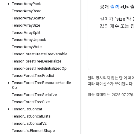
Tensor
Array
Pack
공개
출력
<U>
Tensor
Array
Read
Tensor
Array
Scatter
길이가 `size`와 동
Tensor
Array
Size
값의 개수 또는 
Tensor
Array
Split
Tensor
Array
Unpack
Tensor
Array
Write
Tensor
Forest
Create
Tree
Variable
Tensor
Forest
Tree
Deserialize
Tensor
Forest
Tree
Is
Initialized
Op
Tensor
Forest
Tree
Predict
달리 명시되지 않는 한 이 
Tensor
Forest
Tree
Resource
Handle
따라 라이선스가 부여됩니다.
Op
최종 업데이트: 2025-07-27(
Tensor
Forest
Tree
Serialize
Tensor
Forest
Tree
Size
Tensor
List
Concat
Tensor
List
Concat
Lists
최신 소식 확인하기
Tensor
List
Concat
V2
Tensor
List
Element
Shape
블로그