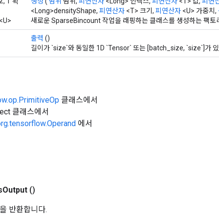
호, T 확
생성
(
범위
범위,
피연산자
<Long> 인덱스,
피연산자
<T> 값,
피연
<Long>densityShape,
피연산자
<T> 크기,
피연산자
<U> 가중치,
<U>
새로운 SparseBincount 작업을 래핑하는 클래스를 생성하는 팩
출력
()
길이가 `size`와 동일한 1D `Tensor` 또는 [batch_size, `size`]가 있는
ow.op.PrimitiveOp
클래스에서
Object 클래스에서
org.tensorflow.Operand
에서
s
Output
()
을 반환합니다.