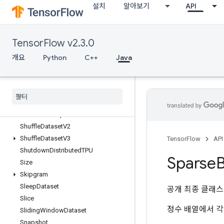
설치
알아보기
API
ScatterUpdate
SelectV2
Send
TensorFlow v2.3.0
SendTPUEmbeddingGradients
SetDiff1d
개요
Python
C++
Java
SetSize
Shape
Shape
N
Shard
Dataset
Shuffle
And
Repeat
Dataset
V2
Shuffle
Dataset
V2
Shuffle
Dataset
V3
TensorFlow
API
Shutdown
Distributed
TPU
Sparse
B
Size
Skipgram
Sleep
Dataset
공개 최종 클래
Slice
정수 배열에서 각
Sliding
Window
Dataset
Snapshot