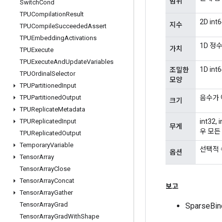
범위
Switch
Cond
TPUCompilation
Result
2D int6
지수
TPUCompile
Succeeded
Assert
TPUEmbedding
Activations
1D 정수
가치
TPUExecute
TPUExecute
And
Update
Variables
1D int6
조밀한
TPUOrdinal
Selector
모양
TPUPartitioned
Input
음수가 아
TPUPartitioned
Output
크기
TPUReplicate
Metadata
int32,
TPUReplicated
Input
무게
우 모든
TPUReplicated
Output
Temporary
Variable
선택적 
옵션
Tensor
Array
Tensor
Array
Close
Tensor
Array
Concat
보고
Tensor
Array
Gather
Tensor
Array
Grad
SparseB
Tensor
Array
Grad
With
Shape