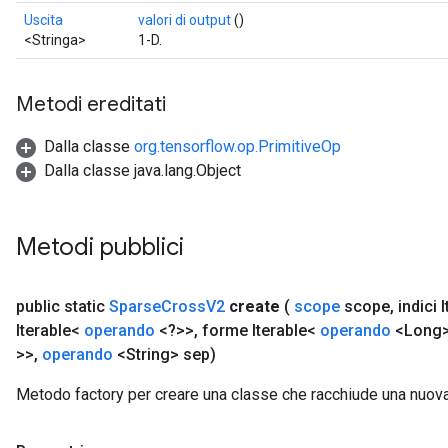
Uscita
valori di output
()
<Stringa>
1-D.
Metodi ereditati
Dalla classe
org.tensorflow.op.PrimitiveOp
Dalla classe java.lang.Object
Metodi pubblici
public static
Sparse
Cross
V2
create
(
scope
scope
,
indici 
Iterable<
operando
<?>>
,
forme Iterable<
operando
<Long
>>
,
operando
<String> sep)
Metodo factory per creare una classe che racchiude una nuo