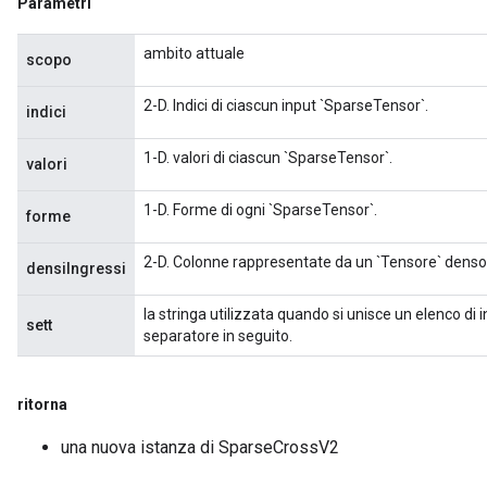
Parametri
ambito attuale
scopo
2-D. Indici di ciascun input `SparseTensor`.
indici
1-D. valori di ciascun `SparseTensor`.
valori
1-D. Forme di ogni `SparseTensor`.
forme
2-D. Colonne rappresentate da un `Tensore` denso
densiIngressi
la stringa utilizzata quando si unisce un elenco di 
sett
separatore in seguito.
ritorna
una nuova istanza di SparseCrossV2