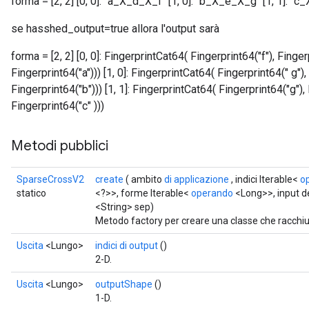
forma = [2, 2] [0, 0]: "a_X_d_X_f" [1, 0]: "b_X_e_X_g" [1, 1]: "
se hasshed_output=true allora l'output sarà
forma = [2, 2] [0, 0]: FingerprintCat64( Fingerprint64("f"), Finge
Fingerprint64("a"))) [1, 0]: FingerprintCat64( Fingerprint64(" g")
Fingerprint64("b"))) [1, 1]: FingerprintCat64( Fingerprint64("g"),
Fingerprint64("c" )))
Metodi pubblici
SparseCrossV2
create
( ambito
di applicazione
, indici Iterable<
o
statico
<?>>, forme Iterable<
operando
<Long>>, input de
<String> sep)
Metodo factory per creare una classe che racch
Uscita
<Lungo>
indici di output
()
2-D.
Uscita
<Lungo>
outputShape
()
1-D.