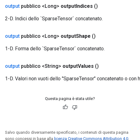
output
pubblico <Long>
output
Indices
()
2-D. Indici dello `SparseTensor` concatenato.
output
pubblico <Long>
output
Shape
()
1-D. Forma dello `SparseTensor` concatenato.
output
pubblico <String>
output
Values
​​()
1-D. Valori non vuoti dello "SparseTensor" concatenato o con 
Questa pagina è stata utile?
Salvo quando diversamente specificato, i contenuti di questa pagina
sono concessi in base alla
licenza Creative Commons Attribution 4.0
,