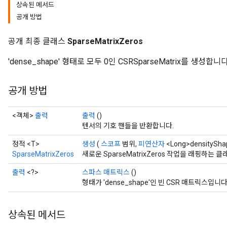
상속된 메서드
공개 방법
공개 최종 클래스
SparseMatrixZeros
'dense_shape' 형태로 모두 0인 CSRSparseMatrix를 생성합니다
공개 방법
<객체>
출력
출력
()
텐서의 기호 핸들을 반환합니다.
정적 <T>
생성
(
스코프
범위,
피연산자
<Long>densitySha
SparseMatrixZeros
새로운 SparseMatrixZeros 작업을 래핑하
출력
<?>
스파스 매트릭스
()
형태가 'dense_shape'인 빈 CSR 매트릭스입니다
상속된 메서드