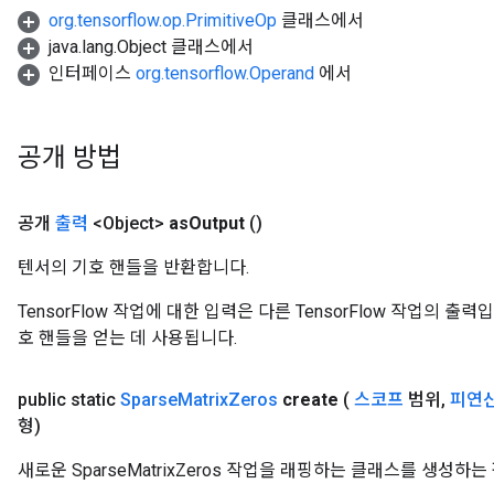
org.tensorflow.op.PrimitiveOp
클래스에서
java.lang.Object 클래스에서
인터페이스
org.tensorflow.Operand
에서
공개 방법
공개
출력
<Object>
as
Output
()
텐서의 기호 핸들을 반환합니다.
TensorFlow 작업에 대한 입력은 다른 TensorFlow 작업의 
호 핸들을 얻는 데 사용됩니다.
public static
Sparse
Matrix
Zeros
create
(
스코프
범위
,
피연
형)
새로운 SparseMatrixZeros 작업을 래핑하는 클래스를 생성하