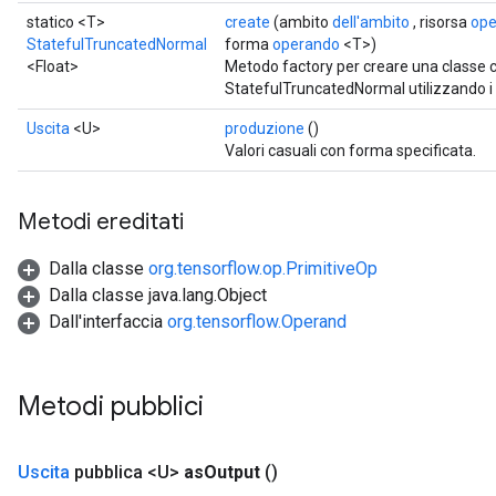
statico <T>
create
(ambito
dell'ambito
, risorsa
ope
StatefulTruncatedNormal
forma
operando
<T>)
<Float>
Metodo factory per creare una classe
StatefulTruncatedNormal utilizzando i ti
Uscita
<U>
produzione
()
Valori casuali con forma specificata.
Metodi ereditati
Dalla classe
org.tensorflow.op.PrimitiveOp
Dalla classe java.lang.Object
Dall'interfaccia
org.tensorflow.Operand
Metodi pubblici
Uscita
pubblica <U>
as
Output
()