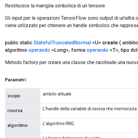
Restituisce la maniglia simbolica di un tensore.
Gli input per le operazioni TensorFlow sono output di un'alt
viene utilizzato per ottenere un handle simbolico che rappresent
public static
Stateful
Truncated
Normal
<U>
create
( ambit
algoritmo
operando
<Long>
,
forma
operando
<T>
,
tipo dc
Metodo factory per creare una classe che racchiude una nuov
Parametri
ambito attuale
scopo
L'handle della variabile di risorsa che memorizza 
risorsa
L'algoritmo RNG.
algoritmo