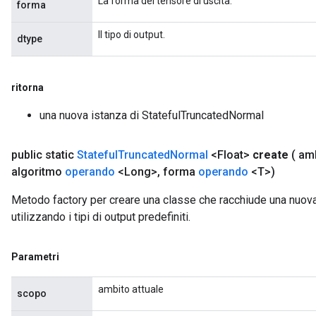
La forma del tensore di uscita.
forma
Il tipo di output.
dtype
ritorna
una nuova istanza di StatefulTruncatedNormal
public static
Stateful
Truncated
Normal
<Float>
create
( am
algoritmo
operando
<Long>
,
forma
operando
<T>)
Metodo factory per creare una classe che racchiude una nuov
utilizzando i tipi di output predefiniti.
Parametri
ambito attuale
scopo