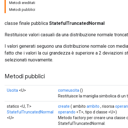
Metodi ereditati
Metodi pubblici
classe finale pubblica
StatefulTruncatedNormal
Restituisce valori casuali da una distribuzione normale troncat
I valori generati seguono una distribuzione normale con media 
fatto che i valori la cui grandezza è superiore a 2 deviazioni 
selezionati nuovamente.
Metodi pubblici
Uscita
<U>
comeuscita
()
Restituisce la maniglia simbolica di un 
statico <U, T>
create
( ambito
ambito
, risorsa
opera
StatefulTruncatedNormal
operando
<T>, tipo d classe <U>)
<U>
Metodo factory per creare una classe
StatefulTruncatedNormal.