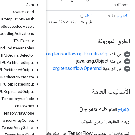
Sum
Switch
Cond
TPUCompilation
Result
TPUCompile
Succeeded
Assert
TPUEmbedding
Activations
TPUExecute
TPUExecute
And
Update
Variables
TPUOrdinal
Selector
TPUPartitioned
Input
TPUPartitioned
Output
TPUReplicate
Metadata
TPUReplicated
Input
TPUReplicated
Output
Temporary
Variable
Tensor
Array
Tensor
Array
Close
Tensor
Array
Concat
Tensor
Array
Gather
المدخلات إلى عمليات TensorFlow هي مخرجات عملية TensorFlow أخرى. يتم استخدام هذه الطريقة للحصول على مقبض
Tensor
Array
Grad