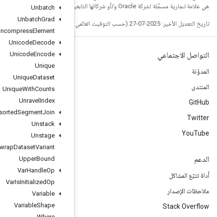
Unbatch
Unbatch
Grad
Uncompress
Element
Unicode
Decode
Unicode
Encode
Unique
Unique
Dataset
Unique
With
Counts
Unravel
Index
Unsorted
Segment
Join
Unstack
Unstage
Unwrap
Dataset
Variant
Upper
Bound
Var
Handle
Op
Var
Is
Initialized
Op
Variable
Variable
Shape
Where