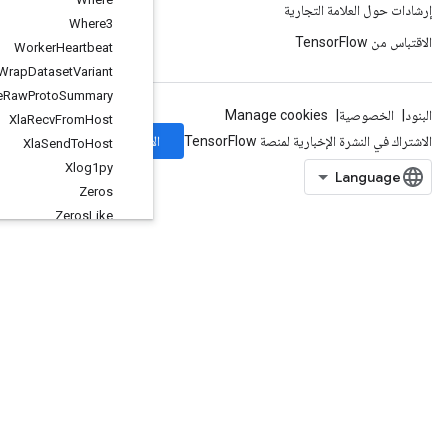
Where3
Worker
Heartbeat
Wrap
Dataset
Variant
Write
Raw
Proto
Summary
Xla
Recv
From
Host
الاشتراك
Xla
Send
To
Host
Xlog1py
Zeros
Zeros
Like
org
.
tensorflow
.
types