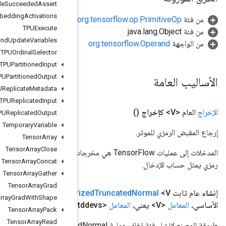
TPUCompile
Succeeded
Assert
TPUEmbedding
Activations
TPUExecute
TPUExecute
And
Update
Variables
TPUOrdinal
Selector
TPUPartitioned
Input
TPUPartitioned
Output
TPUReplicate
Metadata
TPUReplicated
Input
TPUReplicated
Output
Temporary
Variable
Tensor
Array
Tensor
Array
Close
المدخلات إلى عمليات TensorFlow هي مخرجات عملية TensorFlow أخرى. يتم استخدام هذه الطريقة للحصول على مقبض
Tensor
Array
Concat
Tensor
Array
Gather
Tensor
Array
Grad
Parameter
Stateless
(نطاق
النطاق
، شكل
المعامل
<T>،
المعامل
<U>
Tensor
Array
Grad
With
Shape
المعامل
<V> minvals،
المعامل
<V> maxvals)
Tensor
Array
Pack
Tensor
Array
Read