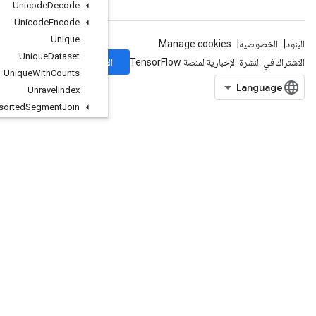
Unicode
Decode
Unicode
Encode
Unique
Unique
Dataset
الاشتراك
Unique
With
Counts
Unravel
Index
Unsorted
Segment
Join
Unstack
Unstage
UnwrapDatasetVariant
UpperBound
VarHandleOp
VarIsInitializedOp
Variable
VariableShape
Where
Where3
WorkerHeartbeat
WrapDatasetVariant