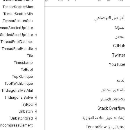
Tensor
Scatter
Max
Tensor
Scatter
Min
Tensor
Scatter
Sub
Tensor
Scatter
Update
Tensor
Strided
Slice
Update
Thread
Pool
Dataset
Thread
Pool
Handle
Tile
Timestamp
To
Bool
Top
KUnique
Top
KWith
Unique
Tridiagonal
Mat
Mul
Tridiagonal
Solve
Try
Rpc
Unbatch
Unbatch
Grad
Uncompress
Element