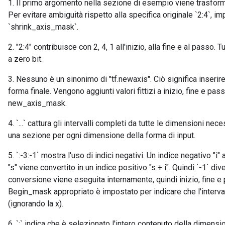
1. Il primo argomento nella sezione di esempio viene trasforma
Per evitare ambiguità rispetto alla specifica originale `2:4`, i
`shrink_axis_mask`.
2. "2:4" contribuisce con 2, 4, 1 all'inizio, alla fine e al passo
a zero bit.
3. Nessuno è un sinonimo di "tf.newaxis". Ciò significa inseri
forma finale. Vengono aggiunti valori fittizi a inizio, fine e pas
new_axis_mask.
4. `...` cattura gli intervalli completi da tutte le dimensioni 
una sezione per ogni dimensione della forma di input.
5. `:-3:-1` mostra l'uso di indici negativi. Un indice negativo 
"s" viene convertito in un indice positivo "s + i". Quindi `-1` di
conversione viene eseguita internamente, quindi inizio, fine e pa
Begin_mask appropriato è impostato per indicare che l'intervall
(ignorando la x).
6. `:` indica che è selezionato l'intero contenuto della dimensi