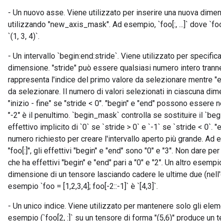
Parameters
- Un nuovo asse. Viene utilizzato per inserire una nuova dim
utilizzando "new_axis_mask". Ad esempio, `foo[:, ...]` dove `fo
GradAccumDebug
`(1, 3, 4)`.
Parameters
ters
- Un intervallo `begin:end:stride`. Viene utilizzato per specif
etersGradAccumDebug
dimensione. "stride" può essere qualsiasi numero intero tranne
arameters
rappresenta l'indice del primo valore da selezionare mentre "en
dParametersGradAccumDebug
da selezionare. Il numero di valori selezionati in ciascuna dimen
meters
"inizio - fine" se "stride < 0". "begin" e "end" possono essere 
ametersGradAccumDebug
"-2" è il penultimo. `begin_mask` controlla se sostituire il `be
ers
effettivo implicito di `0` se `stride > 0` e `-1` se `stride < 0
tersGradAccumDebug
numero richiesto per creare l'intervallo aperto più grande. Ad 
ntDescentParameters
"foo[:]", gli effettivi "begin" e "end" sono "0" e "3". Non dare p
entDescentParametersGradAccumDebug
che ha effettivi "begin" e "end" pari a "0" e "2". Un altro esempi
dimensione di un tensore lasciando cadere le ultime due (nell'
esempio `foo = [1,2,3,4]; foo[-2::-1]` è `[4,3]`.
- Un unico indice. Viene utilizzato per mantenere solo gli ele
esempio (`foo[2, :]` su un tensore di forma "(5,6)" produce un t