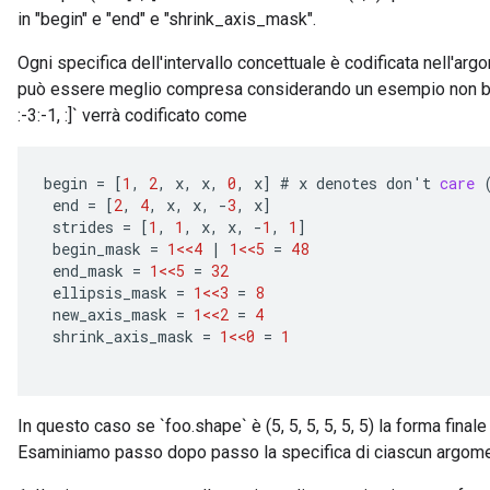
in "begin" e "end" e "shrink_axis_mask".
Ogni specifica dell'intervallo concettuale è codificata nell'ar
può essere meglio compresa considerando un esempio non banale.
:-3:-1, :]` verrà codificato come
begin
=
[
1
,
2
,
x
,
x
,
0
,
x
]
#
x
denotes
don
'
t
care
end
=
[
2
,
4
,
x
,
x
,
-
3
,
x
]
strides
=
[
1
,
1
,
x
,
x
,
-
1
,
1
]
begin_mask
=
1<<4
|
1<<5
=
48
end_mask
=
1<<5
=
32
ellipsis_mask
=
1<<3
=
8
new_axis_mask
=
1<<2
=
4
shrink_axis_mask
=
1<<0
=
1
In questo caso se `foo.shape` è (5, 5, 5, 5, 5, 5) la forma finale d
Esaminiamo passo dopo passo la specifica di ciascun argome