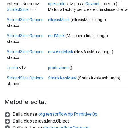
estende Numero>
operando
<U> passi,
Opzioni...
opzioni)
StridedSlice
<T>
Metodo factory per creare una classe che ra
StridedSlice.Options
ellipsisMask
(ellipsisMask lungo)
statico
StridedSlice.Options
endMask
(Maschera finale lunga)
statico
StridedSlice.Options
newAxisMask
(NewAxisMask lungo)
statico
Uscita
<T>
produzione
()
StridedSlice.Options
ShrinkAxisMask
(ShrinkAxisMask lungo)
statico
Metodi ereditati
Dalla classe
org.tensorflow.op.PrimitiveOp
Dalla classe java.lang.Object
Dall'interfaccia
org.tensorflow.Operand