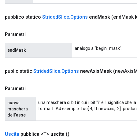
pubblico statico
Strided
Slice
.
Options
end
Mask
(end
Mask l
Parametri
analogo a "begin_mask".
endMask
public static
Strided
Slice
.
Options
new
Axis
Mask
(new
Axis
M
Parametri
una maschera di bit in cui il bit "i" è 1 significa che
nuova
forma 1. Ad esempio `foo[:4, tf.newaxis, :2]` produrr
maschera
dell'asse
Uscita
pubblica <T>
uscita
()