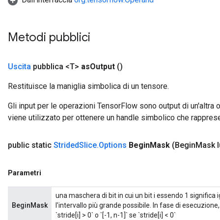
Metodi pubblici
Uscita
pubblica <T>
as
Output
()
Restituisce la maniglia simbolica di un tensore.
Gli input per le operazioni TensorFlow sono output di un'alt
viene utilizzato per ottenere un handle simbolico che rappresent
public static
Strided
Slice
.
Options
Begin
Mask
(Begin
Mask 
Parametri
una maschera di bit in cui un bit i essendo 1 significa i
BeginMask
l'intervallo più grande possibile. In fase di esecuzione, 
`stride[i] > 0` o `[-1, n-1]` se `stride[i] < 0`