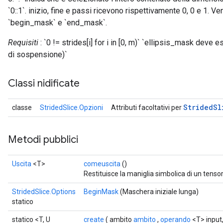
`0::1`. inizio, fine e passi ricevono rispettivamente 0, 0 e 1. V
`begin_mask` e `end_mask`.
Requisiti
: `0 != strides[i] for i in [0, m)` `ellipsis_mask deve
di sospensione)`
Classi nidificate
Strided
Sl
classe
StridedSlice.Opzioni
Attributi facoltativi per
Metodi pubblici
Uscita
<T>
comeuscita
()
Restituisce la maniglia simbolica di un tensor
StridedSlice.Options
BeginMask
(Maschera iniziale lunga)
statico
statico <T, U
create
( ambito
ambito
,
operando
<T> input