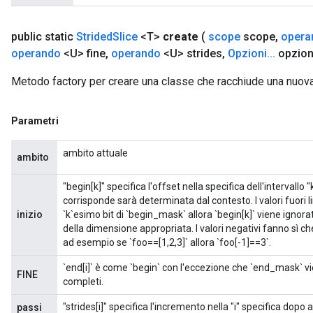
public static
Strided
Slice
<T>
create
(
scope
scope
,
opera
operando
<U> fine
,
operando
<U> strides
,
Opzioni
.
.
.
opzion
Metodo factory per creare una classe che racchiude una nuova
Parametri
ambito attuale
ambito
"begin[k]" specifica l'offset nella specifica dell'intervall
corrisponde sarà determinata dal contesto. I valori fuori 
inizio
`k`esimo bit di `begin_mask` allora `begin[k]` viene ignorat
della dimensione appropriata. I valori negativi fanno sì che
ad esempio se `foo==[1,2,3]` allora `foo[-1]==3`.
`end[i]` è come `begin` con l'eccezione che `end_mask` vie
FINE
completi.
"strides[i]" specifica l'incremento nella "i" specifica dopo 
passi