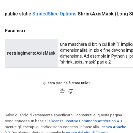
public static
Strided
Slice
.
Options
Shrink
Axis
Mask
(Long S
Parametri
una maschera di bit in cui il bit "i" impli
dimensionalità. inizio e fine devono imp
restringimentoAxisMask
dimensione. Ad esempio in Python si potr
`shrink_axis_mask` pari a 2.
Questa pagina è stata utile?
Salvo quando diversamente specificato, i contenuti di questa pagina
sono concessi in base alla
licenza Creative Commons Attribution 4.0
,
mentre gli esempi di codice sono concessi in base alla
licenza Apache
2.0
. Per ulteriori dettagli, consulta le
norme del sito di Google