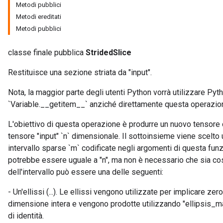
Metodi pubblici
Metodi ereditati
Metodi pubblici
classe finale pubblica
StridedSlice
Restituisce una sezione striata da "input".
Nota, la maggior parte degli utenti Python vorrà utilizzare Py
`Variable.__getitem__` anziché direttamente questa operazio
L'obiettivo di questa operazione è produrre un nuovo tensore 
tensore "input" `n` dimensionale. Il sottoinsieme viene scelto
intervallo sparse `m` codificate negli argomenti di questa funz
potrebbe essere uguale a "n", ma non è necessario che sia cos
sGradAccumDebug
dell'intervallo può essere una delle seguenti:
rs
- Un'ellissi (...). Le ellissi vengono utilizzate per implicare z
tersGradAccumDebug
dimensione intera e vengono prodotte utilizzando "ellipsis_mas
rs
di identità.
ersGradAccumDebug