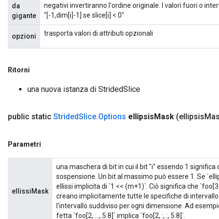
negativi invertiranno l'ordine originale. I valori fuori o inter
da
"[-1,dim[i]-1] se slice[i] < 0"
gigante
trasporta valori di attributi opzionali
opzioni
Ritorni
una nuova istanza di StridedSlice
public static
Strided
Slice
.
Options
ellipsis
Mask
(ellipsis
Mas
Parametri
una maschera di bit in cui il bit "i" essendo 1 significa 
sospensione. Un bit al massimo può essere 1. Se `ell
ellissi implicita di `1 << (m+1)`. Ciò significa che `foo[3
ellissiMask
creano implicitamente tutte le specifiche di interva
l'intervallo suddiviso per ogni dimensione. Ad esempi
fetta `foo[2, ..., 5:8]` implica `foo[2, :, :, 5:8]`.