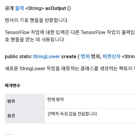
공개
출력
<String>
as
Output
()
텐서의 기호 핸들을 반환합니다.
TensorFlow 작업에 대한 입력은 다른 TensorFlow 작업의 
호 핸들을 얻는 데 사용됩니다.
public static
String
Lower
create
(
범위
범위
,
피연산자
<Stri
새로운 StringLower 작업을 래핑하는 클래스를 생성하는 팩토리
매개변수
현재 범위
범위
선택적 속성 값을 전달합니다.
옵션