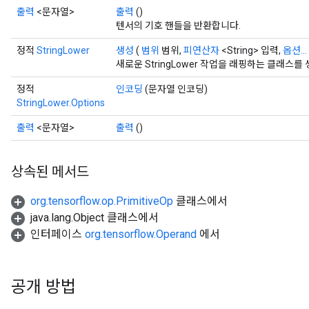
출력
<문자열>
출력
()
텐서의 기호 핸들을 반환합니다.
정적
StringLower
생성
(
범위
범위,
피연산자
<String> 입력,
옵션...
새로운 StringLower 작업을 래핑하는 클래스
정적
인코딩
(문자열 인코딩)
StringLower.Options
출력
<문자열>
출력
()
상속된 메서드
org.tensorflow.op.PrimitiveOp
클래스에서
java.lang.Object 클래스에서
인터페이스
org.tensorflow.Operand
에서
공개 방법