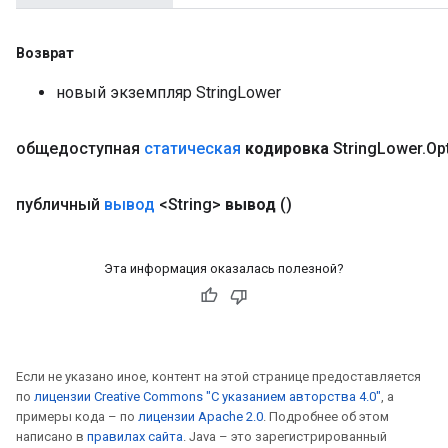
Возврат
новый экземпляр StringLower
общедоступная
статическая
кодировка
String
Lower
.
Op
публичный
вывод
<String>
вывод
()
Эта информация оказалась полезной?
Если не указано иное, контент на этой странице предоставляется
по
лицензии Creative Commons "С указанием авторства 4.0"
, а
примеры кода – по
лицензии Apache 2.0
. Подробнее об этом
написано в
правилах сайта
. Java – это зарегистрированный