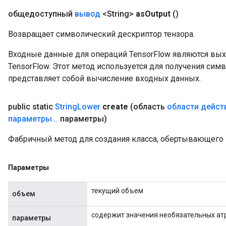
общедоступный
вывод
<String>
as
Output
()
Возвращает символический дескриптор тензора.
Входные данные для операций TensorFlow являются вы
TensorFlow. Этот метод используется для получения сим
представляет собой вычисление входных данных.
public static
String
Lower
create
(область
области дейст
параметры
.
.
.
параметры)
Фабричный метод для создания класса, обертывающего 
Параметры
текущий объем
объем
содержит значения необязательных ат
параметры