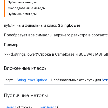
Публичные методы
Унаследованные методы
Публичные методы
публичный финальный класс
StringLower
Преобразует все символы верхнего регистра в соответ
Пример:
>>> tf.strings.lower("Строка в CamelCase и ВСЕ ЗАГЛАВНЫЕ
Вложенные классы
Str
сорт
StringLower.Options
Необязательные атрибуты для
Публичные методы
Вывод
<Строка>
какВывод
()