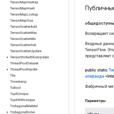
Tensor
Map
Has
Key
Публичны
Tensor
Map
Insert
Tensor
Map
Lookup
Tensor
Map
Size
общедоступн
Tensor
Scatter
Add
Tensor
Scatter
Max
Возвращает си
Tensor
Scatter
Min
Входные данны
Tensor
Scatter
Sub
TensorFlow. Эт
Tensor
Scatter
Update
представляет 
Tensor
Strided
Slice
Update
Thread
Pool
Dataset
Thread
Pool
Handle
public static
Te
Tile
операнда
<Int
Timestamp
Фабричный мет
To
Bool
Top
KUnique
Top
KWith
Unique
Параметры
Tridiagonal
Mat
Mul
Tridiagonal
Solve
объем