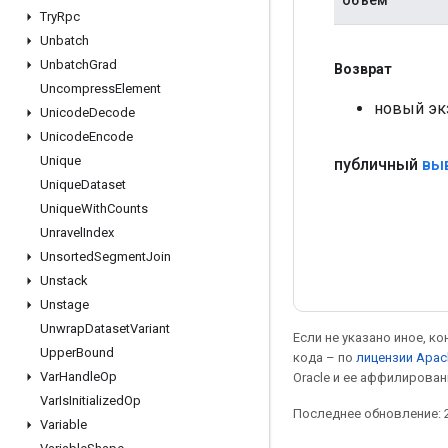
Try
Rpc
Unbatch
Unbatch
Grad
Возврат
Uncompress
Element
новый эк
Unicode
Decode
Unicode
Encode
Unique
публичный
вы
Unique
Dataset
Unique
With
Counts
Unravel
Index
Unsorted
Segment
Join
Unstack
Unstage
Unwrap
Dataset
Variant
Если не указано иное, к
Upper
Bound
кода – по
лицензии Apac
Var
Handle
Op
Oracle и ее аффилирован
Var
Is
Initialized
Op
Последнее обновление: 2
Variable