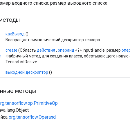
размер входного списка: размер выходного списка
методы
какВывод
()
Возвращает символический дескриптор тензора.
create
(Область
действия
,
операнд
<?> inputHandle, размер
опе
e
Фабричный метод для создания класса, обертывающего новую
TensorListResize.
выходной дескриптор
()
нные методы
rg.tensorflow.op.PrimitiveOp
va.lang.Object
ейса
org.tensorflow.Operand