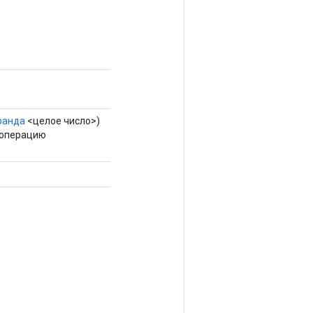
ранда
<целое число>)
 операцию