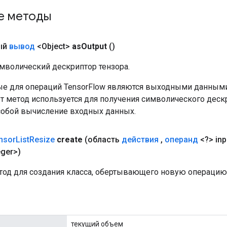
е методы
ый
вывод
<Object>
as
Output
()
мволический дескриптор тензора.
е для операций TensorFlow являются выходными данными
от метод используется для получения символического деск
собой вычисление входных данных.
nsor
List
Resize
create
(область
действия
,
операнд
<?> inp
eger>)
од для создания класса, обертывающего новую операцию T
текущий объем