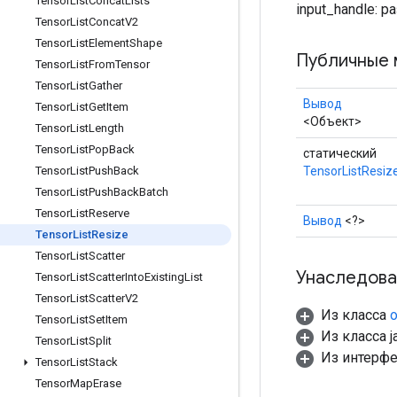
Tensor
List
Concat
Lists
input_handle: 
Tensor
List
Concat
V2
Tensor
List
Element
Shape
Публичные 
Tensor
List
From
Tensor
Tensor
List
Gather
Вывод
Tensor
List
Get
Item
<Объект>
Tensor
List
Length
Tensor
List
Pop
Back
статический
TensorListResiz
Tensor
List
Push
Back
Tensor
List
Push
Back
Batch
Tensor
List
Reserve
Вывод
<?>
Tensor
List
Resize
Tensor
List
Scatter
Унаследова
Tensor
List
Scatter
Into
Existing
List
Tensor
List
Scatter
V2
Из класса
o
Tensor
List
Set
Item
Из класса ja
Tensor
List
Split
Из интерф
Tensor
List
Stack
Tensor
Map
Erase