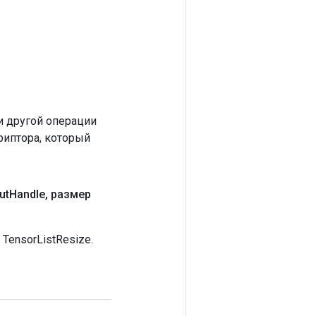
 другой операции
риптора, который
ut
Handle
,
размер
ensorListResize.