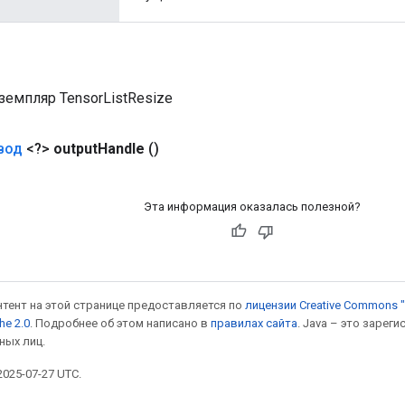
земпляр TensorListResize
вод
<?>
output
Handle
()
Эта информация оказалась полезной?
онтент на этой странице предоставляется по
лицензии Creative Commons "
he 2.0
. Подробнее об этом написано в
правилах сайта
. Java – это заре
ных лиц.
025-07-27 UTC.