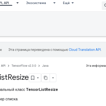
I, API
Экосистема
Ещё
Эта страница переведена с помощью
Cloud Translation API
.
, API
TensorFlow v2.3.0
Java
Эта информац
ist
Resize
нальный класс
TensorListResize
ер списка.