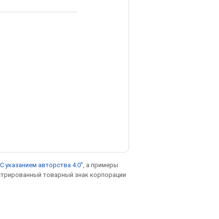
С указанием авторства 4.0"
, а примеры
гистрированный товарный знак корпорации