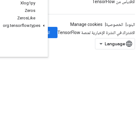
Xlog1py
Zeros
Zeros
Like
org
.
tensorflow
.
types
الاشتراك