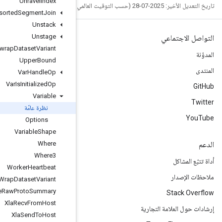
Unravel
Index
Unsorted
Segment
Join
Unstack
Unstage
Unwrap
Dataset
Variant
Upper
Bound
Var
Handle
Op
Var
Is
Initialized
Op
Variable
نظرة عامّة
Options
Variable
Shape
Where
Where3
Worker
Heartbeat
Wrap
Dataset
Variant
Write
Raw
Proto
Summary
Xla
Recv
From
Host
Xla
Send
To
Host