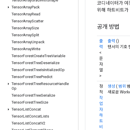
Tensor
Array
Grad
With
Shape
코디네이터가 여전
Tensor
Array
Pack
위해 하트비트가 
Tensor
Array
Read
Tensor
Array
Scatter
공개 방법
Tensor
Array
Size
Tensor
Array
Split
출
출력
()
Tensor
Array
Unpack
력
텐서의 기호 
Tensor
Array
Write
<
Tensor
Forest
Create
Tree
Variable
문
Tensor
Forest
Tree
Deserialize
자
열
Tensor
Forest
Tree
Is
Initialized
Op
>
Tensor
Forest
Tree
Predict
Tensor
Forest
Tree
Resource
Handle
정
생성
(
범위
범
Op
적
새로운 Wor
Tensor
Forest
Tree
Serialize
작
Tensor
Forest
Tree
Size
업
자
Tensor
List
Concat
하
Tensor
List
Concat
Lists
트
Tensor
List
Concat
V2
비