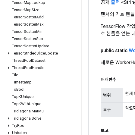
공개
출력
<Strin
Tensor
Map
Lookup
Tensor
Map
Size
텐서의 기호 핸들
Tensor
Scatter
Add
Tensor
Scatter
Max
TensorFlow
Tensor
Scatter
Min
호 핸들을 얻는 
Tensor
Scatter
Sub
Tensor
Scatter
Update
public static
Wo
Tensor
Strided
Slice
Update
Thread
Pool
Dataset
새로운 Worker
Thread
Pool
Handle
Tile
매개변수
Timestamp
To
Bool
현재 
범위
Top
KUnique
Top
KWith
Unique
직렬화
요구
Tridiagonal
Mat
Mul
Tridiagonal
Solve
Try
Rpc
보고
Unbatch