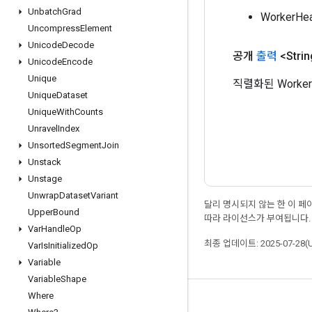
Unbatch
Grad
WorkerH
Uncompress
Element
Unicode
Decode
공개
출력
<Strin
Unicode
Encode
Unique
직렬화된 Worker
Unique
Dataset
Unique
With
Counts
Unravel
Index
Unsorted
Segment
Join
Unstack
Unstage
Unwrap
Dataset
Variant
달리 명시되지 않는 한 이 
Upper
Bound
따라 라이선스가 부여됩니다.
Var
Handle
Op
최종 업데이트: 2025-07-28(
Var
Is
Initialized
Op
Variable
Variable
Shape
Where
최신 소식 확인하기