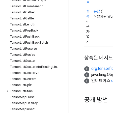
Tensor
List
Element
Shape
트
Tensor
List
From
Tensor
출
응답
()
Tensor
List
Gather
력
직렬화된 Wor
Tensor
List
Get
Item
<
Tensor
List
Length
문
Tensor
List
Pop
Back
자
열
Tensor
List
Push
Back
>
Tensor
List
Push
Back
Batch
Tensor
List
Reserve
Tensor
List
Resize
상속된 메서드
Tensor
List
Scatter
Tensor
List
Scatter
Into
Existing
List
org.tensorfl
Tensor
List
Scatter
V2
java.lang.
Tensor
List
Set
Item
인터페이스
Tensor
List
Split
Tensor
List
Stack
Tensor
Map
Erase
공개 방법
Tensor
Map
Has
Key
Tensor
Map
Insert