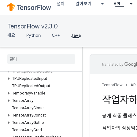
설치
알아보기
API
SwitchCond
TPUCompilationResult
TPUCompileSucceededAssert
TensorFlow v2.3.0
TPUEmbeddingActivations
TPUExecute
개요
Python
C++
Java
TPUExecuteAndUpdateVariables
TPUOrdinal
Selector
TPUPartitioned
Input
TPUPartitioned
Output
TPUReplicate
Metadata
TPUReplicated
Input
TensorFlow
API
TPUReplicated
Output
Temporary
Variable
작업자
Tensor
Array
Tensor
Array
Close
공개 최종 클래
Tensor
Array
Concat
Tensor
Array
Gather
작업자의 심장박동
Tensor
Array
Grad