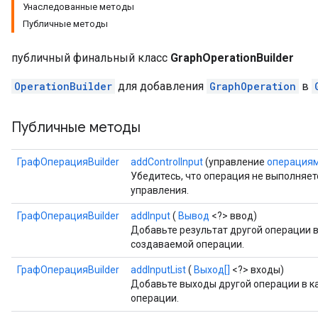
Унаследованные методы
Публичные методы
публичный финальный класс
GraphOperationBuilder
OperationBuilder
для добавления
GraphOperation
в
Публичные методы
ГрафОперацияBuilder
addControlInput
(управление
операция
Убедитесь, что операция не выполняет
управления.
ГрафОперацияBuilder
addInput
(
Вывод
<?> ввод)
Добавьте результат другой операции 
создаваемой операции.
ГрафОперацияBuilder
addInputList
(
Выход[]
<?> входы)
Добавьте выходы другой операции в 
операции.