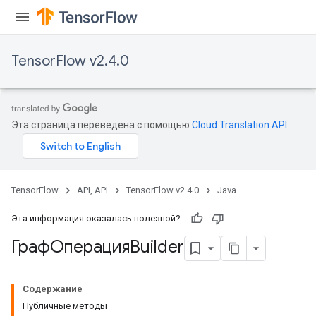
TensorFlow v2.4.0
Эта страница переведена с помощью
Cloud Translation API
.
TensorFlow
API, API
TensorFlow v2.4.0
Java
Эта информация оказалась полезной?
ГрафОперацияBuilder
Содержание
Публичные методы