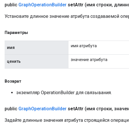
public
Graph
Operation
Builder
set
Attr
(имя строки
,
длинно
Установите длинное значение атрибута создаваемой опе
Параметры
имя атрибута
имя
значение атрибута
ценить
Возврат
экземпляр OperationBuilder для связывания.
public
Graph
Operation
Builder
set
Attr
(имя строки
,
значен
Задайте длинные значения атрибута строящейся операци