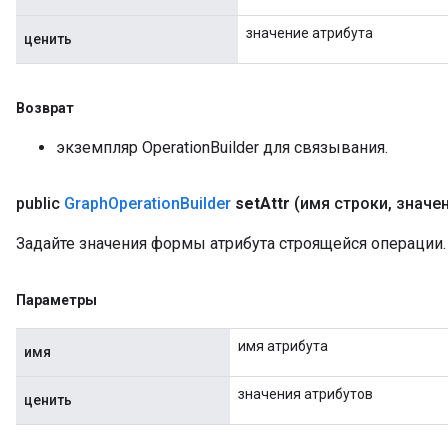
значение атрибута
ценить
Возврат
экземпляр OperationBuilder для связывания.
public
Graph
Operation
Builder
set
Attr
(имя строки
,
значе
Задайте значения формы атрибута строящейся операции.
Параметры
имя атрибута
имя
значения атрибутов
ценить