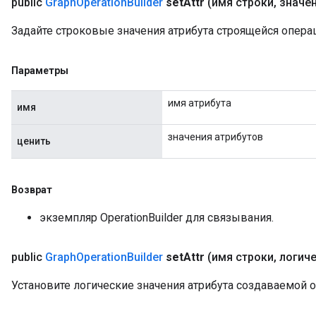
public
Graph
Operation
Builder
set
Attr
(имя строки
,
значени
Задайте строковые значения атрибута строящейся опера
Параметры
имя атрибута
имя
значения атрибутов
ценить
Возврат
экземпляр OperationBuilder для связывания.
public
Graph
Operation
Builder
set
Attr
(имя строки
,
логиче
Установите логические значения атрибута создаваемой 