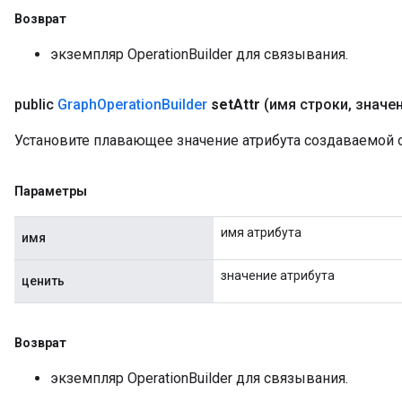
Возврат
экземпляр OperationBuilder для связывания.
public
Graph
Operation
Builder
set
Attr
(имя строки
,
значен
Установите плавающее значение атрибута создаваемой 
Параметры
имя атрибута
имя
значение атрибута
ценить
Возврат
экземпляр OperationBuilder для связывания.