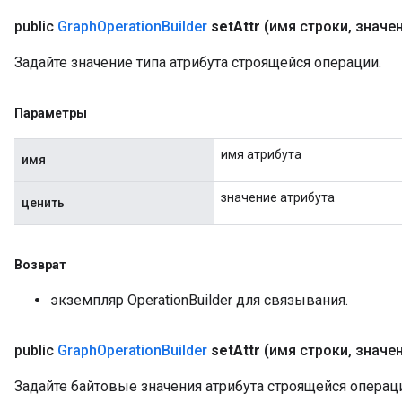
public
Graph
Operation
Builder
set
Attr
(имя строки
,
значе
Задайте значение типа атрибута строящейся операции.
Параметры
имя атрибута
имя
значение атрибута
ценить
Возврат
экземпляр OperationBuilder для связывания.
public
Graph
Operation
Builder
set
Attr
(имя строки
,
значени
Задайте байтовые значения атрибута строящейся операц