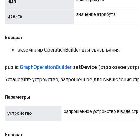
имя
значение атрибута
ценить
Возврат
экземпляр OperationBuilder для связывания.
public
Graph
Operation
Builder
set
Device
(строковое устр
Установите устройство, запрошенное для вычисления ст
Параметры
запрошенное устройство в виде стр
устройство
Возврат