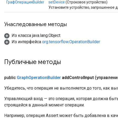
ГрафОперацияBuilder
setDevice
(Строковое устройство)
Установите устройство, запрошенное 
Унаследованные методы
Из класса java.lang.Object
Из интерфейса
org.tensorflow.OperationBuilder
Публичные методы
public
Graph
Operation
Builder
add
Control
Input
(управлен
Убедитесь, что операция не выполняется до того, как в
Управляющий вход — это операция, которая должна быт
строящейся в данный момент операции.
Например, операция Assert может быть добавлена ​​в ка