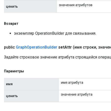
значения атрибутов
ценить
Возврат
экземпляр OperationBuilder для связывания.
public
Graph
Operation
Builder
set
Attr
(имя строки
,
значен
Задайте строковое значение атрибута строящейся операц
Параметры
имя атрибута
имя
значение атрибута
ценить