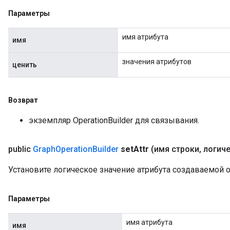
Параметры
имя атрибута
имя
значения атрибутов
ценить
Возврат
экземпляр OperationBuilder для связывания.
public
Graph
Operation
Builder
set
Attr
(имя строки
,
логиче
Установите логическое значение атрибута создаваемой 
Параметры
имя атрибута
имя