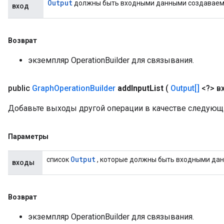
Output
должны быть входными данными создаваем
вход
Возврат
экземпляр OperationBuilder для связывания.
public
Graph
Operation
Builder
add
Input
List
(
Output[]
<?> в
Добавьте выходы другой операции в качестве следующ
Параметры
Output
список
, которые должны быть входными да
входы
Возврат
экземпляр OperationBuilder для связывания.