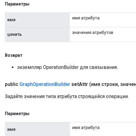
Параметры
имя атрибута
имя
значения атрибутов
ценить
Возврат
экземпляр OperationBuilder для связывания.
public
Graph
Operation
Builder
set
Attr
(имя строки
,
значе
Задайте значения типа атрибута строящейся операции.
Параметры
имя атрибута
имя