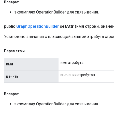
Возврат
экземпляр OperationBuilder для связывания.
public
Graph
Operation
Builder
set
Attr
(имя строки
,
значени
Установите значения с плавающей запятой атрибута стр
Параметры
имя атрибута
имя
значения атрибутов
ценить
Возврат
экземпляр OperationBuilder для связывания.