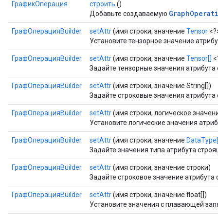
ГрафикОперация
строить
()
GraphOperat
Добавьте создаваемую
ГрафОперацияBuilder
setAttr
(имя строки, значение
Tensor
<?
Установите тензорное значение атриб
ГрафОперацияBuilder
setAttr
(имя строки, значение
Tensor[]
<
Задайте тензорные значения атрибута
ГрафОперацияBuilder
setAttr
(имя строки, значение String[])
Задайте строковые значения атрибута
ГрафОперацияBuilder
setAttr
(имя строки, логическое значение
Установите логические значения атри
ГрафОперацияBuilder
setAttr
(имя строки, значение
DataType[
Задайте значения типа атрибута строя
ГрафОперацияBuilder
setAttr
(имя строки, значение строки)
Задайте строковое значение атрибута
ГрафОперацияBuilder
setAttr
(имя строки, значение float[])
Установите значения с плавающей зап