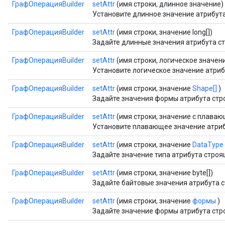
ГрафОперацияBuilder
setAttr
(имя строки, длинное значение)
Установите длинное значение атрибут
ГрафОперацияBuilder
setAttr
(имя строки, значение long[])
Задайте длинные значения атрибута с
ГрафОперацияBuilder
setAttr
(имя строки, логическое значен
Установите логическое значение атри
ГрафОперацияBuilder
setAttr
(имя строки, значение
Shape[]
)
Задайте значения формы атрибута стр
ГрафОперацияBuilder
setAttr
(имя строки, значение с плаваю
Установите плавающее значение атриб
ГрафОперацияBuilder
setAttr
(имя строки, значение
DataType
Задайте значение типа атрибута строя
ГрафОперацияBuilder
setAttr
(имя строки, значение byte[])
Задайте байтовые значения атрибута 
ГрафОперацияBuilder
setAttr
(имя строки, значение
формы
)
Задайте значение формы атрибута стр