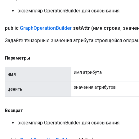
экземпляр OperationBuilder для связывания.
public
Graph
Operation
Builder
set
Attr
(имя строки
,
значе
Задайте тензорные значения атрибута строящейся операц
Параметры
имя атрибута
имя
значения атрибутов
ценить
Возврат
экземпляр OperationBuilder для связывания.