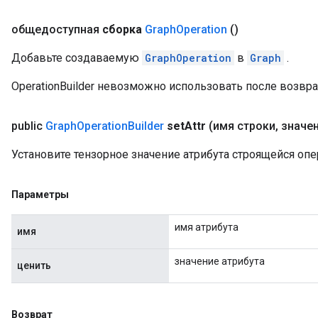
общедоступная
сборка
Graph
Operation
()
Добавьте создаваемую
GraphOperation
в
Graph
.
OperationBuilder невозможно использовать после возврата
public
Graph
Operation
Builder
set
Attr
(имя строки
,
значе
Установите тензорное значение атрибута строящейся опе
Параметры
имя атрибута
имя
значение атрибута
ценить
Возврат