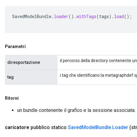
SavedModelBundle
.
loader
().
withTags
(
tags
).
load
();
Parametri
il percorso della directory contenente u
diresportazione
i tag che identificano la metagraphdef s
tag
Ritorni
un bundle contenente il grafico e la sessione associata.
caricatore
pubblico statico
Saved
Model
Bundle
.
Loader
(st