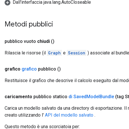
Dall'interfaccia java.lang.AutoCloseable
Metodi pubblici
pubblico vuoto
chiudi
()
Rilascia le risorse (il
Graph
e
Session
) associate al bundle
grafico
grafico
pubblico
()
Restituisce il grafico che descrive il calcolo eseguito dal mode
caricamento
pubblico statico
di Saved
Model
Bundle
(tag S
Carica un modello salvato da una directory di esportazione. I
creato utilizzando l'
API del modello salvato
.
Questo metodo è una scorciatoia per: