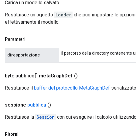
Carica un modello salvato.
Restituisce un oggetto
Loader
che può impostare le opzioni 
effettivamente il modello,
Parametri
il percorso della directory contenente 
diresportazione
byte pubblico[]
meta
Graph
Def
()
Restituisce il
buffer del protocollo MetaGraphDef
serializzato
sessione
pubblica
()
Restituisce la
Session
con cui eseguire il calcolo utilizzando
Ritorni