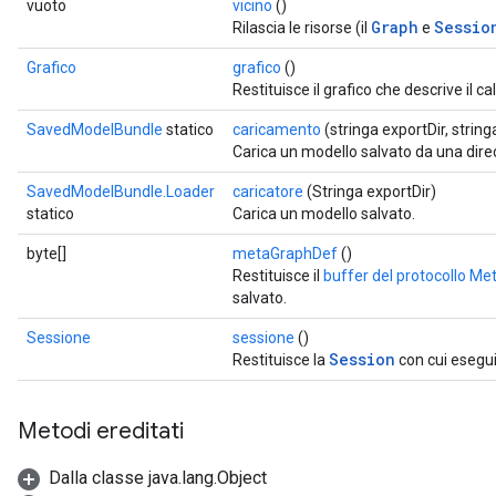
vuoto
vicino
()
Graph
Sessio
Rilascia le risorse (il
e
Grafico
grafico
()
Restituisce il grafico che descrive il c
SavedModelBundle
statico
caricamento
(stringa exportDir, stringa
Carica un modello salvato da una dire
SavedModelBundle.Loader
caricatore
(Stringa exportDir)
statico
Carica un modello salvato.
byte[]
metaGraphDef
()
Restituisce il
buffer del protocollo M
salvato.
Sessione
sessione
()
Session
Restituisce la
con cui eseguir
Metodi ereditati
Dalla classe java.lang.Object