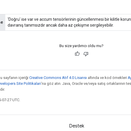
'Doğru' ise var ve accum tensörlerinin güncellenmesi bir kilitle korun
me
davranış tanımsızdır ancak daha az çekişme sergileyebilir.
Bu size yardımcı oldu mu?
bu sayfanın içeriği
Creative Commons Atıf 4.0 Lisansı
altında ve kod örnekleri
A
elopers Site Politikaları
'na göz atın. Java, Oracle ve/veya satış ortaklarının tesc
ır.
5-07-27 UTC.
Destek