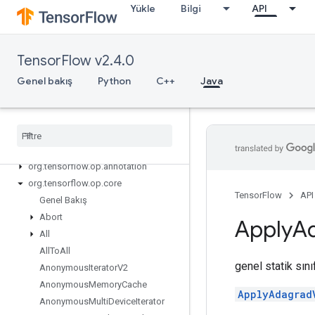
Yükle
Bilgi
API
TensorFlow v2.4.0
Genel bakış
Python
C++
Java
Tensor
Flow for Java
org
.
tensorflow
org
.
tensorflow
.
examples
org
.
tensorflow
.
op
org
.
tensorflow
.
op
.
annotation
org
.
tensorflow
.
op
.
core
TensorFlow
API
Genel Bakış
Abort
Apply
A
All
All
To
All
genel statik sın
Anonymous
Iterator
V2
Anonymous
Memory
Cache
ApplyAdagrad
Anonymous
Multi
Device
Iterator