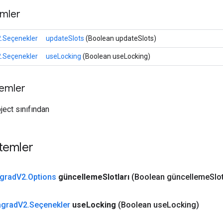
mler
.Seçenekler
updateSlots
(Boolean updateSlots)
.Seçenekler
useLocking
(Boolean useLocking)
temler
ject sınıfından
temler
grad
V2
.
Options
güncelleme
Slotları
(Boolean güncelleme
Slot
agrad
V2
.
Seçenekler
use
Locking
(Boolean use
Locking)