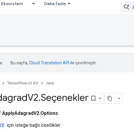
Ekosistem
Daha fazla
Bu sayfa,
Cloud Translation API
ile çevrilmiştir.
TensorFlow v2.4.0
Java
dagrad
V2
.
Seçenekler
ıf
ApplyAdagradV2.Options
V2
için isteğe bağlı özellikler