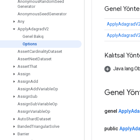
Anonymous
Random
Seed
Generator
Genel Yönte
Anonymous
Seed
Generator
Any
ApplyAdagradV2
Apply
Adagrad
V2
ApplyAdagradV2
Genel Bakış
Options
Assert
Cardinality
Dataset
Kalıtsal Yön
Assert
Next
Dataset
Assert
That
Java.lang.Ob
Assign
Assign
Add
Assign
Add
Variable
Op
Genel Yön
Assign
Sub
Assign
Sub
Variable
Op
genel
Apply
Ada
Assign
Variable
Op
Auto
Shard
Dataset
Banded
Triangular
Solve
public
Apply
Ad
Barrier