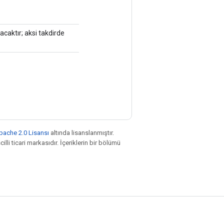
acaktır; aksi takdirde
pache 2.0 Lisansı
altında lisanslanmıştır.
illi ticari markasıdır. İçeriklerin bir bölümü