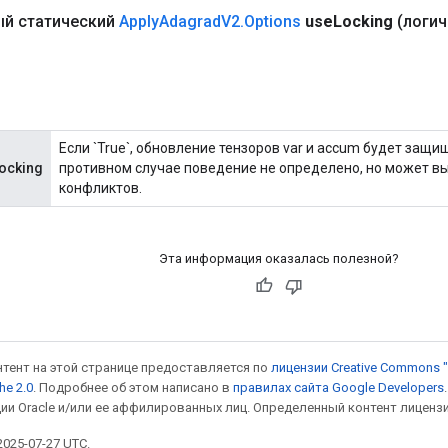
й статический
Apply
Adagrad
V2
.
Options
use
Locking
(логич
Если `True`, обновление тензоров var и accum будет защи
ocking
противном случае поведение не определено, но может 
конфликтов.
Эта информация оказалась полезной?
онтент на этой странице предоставляется по
лицензии Creative Commons "
he 2.0
. Подробнее об этом написано в
правилах сайта Google Developers
ии Oracle и/или ее аффилированных лиц. Определенный контент лиценз
025-07-27 UTC.