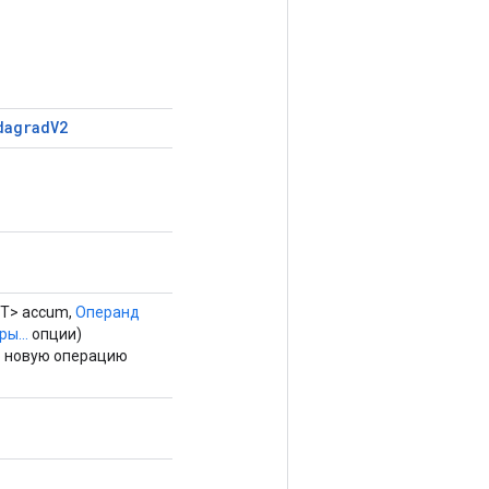
dagrad
V2
T> accum,
Операнд
ы...
опции)
о новую операцию