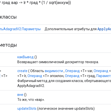
град вар -= lr * град * (1 / sqrt(аккум))
классы
Apply
A
тьAdagradV2.Параметры
Дополнительные атрибуты для
методы
какВывод
()
Возвращает символический дескриптор тензора.
>
create
( Область
видимости
,
Операнд
<T> var,
Операнд
<
2
<T>
<T> lr,
Операнд
<T> эпсилон,
Операнд
<T> град,
Параметр
Фабричный метод для создания класса, обертывающег
ApplyAdagradV2.
вне
()
То же, что «вар».
updateSlots
(логическое значение updateSlots)