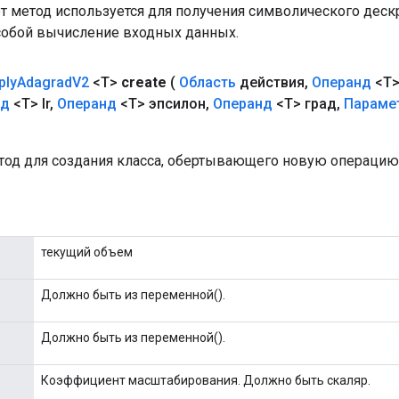
от метод используется для получения символического деск
собой вычисление входных данных.
ply
Adagrad
V2
<T>
create
(
Область
действия
,
Операнд
<T>
нд
<T> lr
,
Операнд
<T> эпсилон
,
Операнд
<T> град
,
Параме
од для создания класса, обертывающего новую операцию 
текущий объем
Должно быть из переменной().
Должно быть из переменной().
Коэффициент масштабирования. Должно быть скаляр.