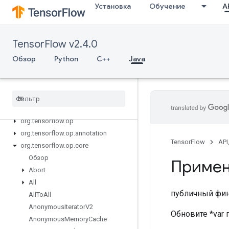
Установка
Обучение
AP
TensorFlow v2.4.0
Обзор
Python
C++
Java
Tensor
Flow for Java
org
.
tensorflow
org
.
tensorflow
.
examples
org
.
tensorflow
.
op
org
.
tensorflow
.
op
.
annotation
TensorFlow
API
org
.
tensorflow
.
op
.
core
Обзор
Примен
Abort
All
публичный фи
All
To
All
Anonymous
Iterator
V2
Обновите *var 
Anonymous
Memory
Cache