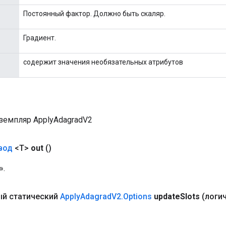
Постоянный фактор. Должно быть скаляр.
Градиент.
содержит значения необязательных атрибутов
земпляр ApplyAdagradV2
вод
<T>
out
()
».
й статический
Apply
Adagrad
V2
.
Options
update
Slots
(логи