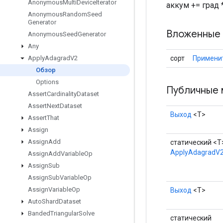
Anonymous
Multi
Device
Iterator
аккум += град * 
Anonymous
Random
Seed
Generator
Вложенные 
Anonymous
Seed
Generator
Any
сорт
Примени
Apply
Adagrad
V2
Обзор
Options
Публичные 
Assert
Cardinality
Dataset
Assert
Next
Dataset
Выход
<Т>
Assert
That
Assign
Assign
Add
статический <T
ApplyAdagradV
Assign
Add
Variable
Op
Assign
Sub
Assign
Sub
Variable
Op
Assign
Variable
Op
Выход
<Т>
Auto
Shard
Dataset
Banded
Triangular
Solve
статический