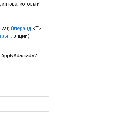
риптора, который
 var
,
Операнд
<T>
тры
.
.
.
опции)
ApplyAdagradV2.