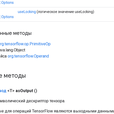
.Options
useLocking
(логическое значение useLocking)
.Options
нные методы
rg.tensorflow.op.PrimitiveOp
va.lang.Object
ейса
org.tensorflow.Operand
е методы
вод
<T>
as
Output
()
мволический дескриптор тензора.
е для операций TensorFlow являются выходными данными