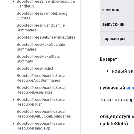
Boosted
Trees
Ensemble
Resource
Handle
Op
эпсилон
Boosted
Trees
Example
Debug
Outputs
выпускник
Boosted
Trees
Flush
Quantile
Summaries
Boosted
Trees
Get
Ensemble
States
параметры
Boosted
Trees
Make
Quantile
Summaries
Boosted
Trees
Make
Stats
Возврат
Summary
Boosted
Trees
Predict
новый эк
Boosted
Trees
Quantile
Stream
Resource
Add
Summaries
публичный
вы
Boosted
Trees
Quantile
Stream
Resource
Deserialize
То же, что «вар
Boosted
Trees
Quantile
Stream
Resource
Flush
Boosted
Trees
Quantile
Stream
общедоступны
Resource
Get
Bucket
Boundaries
update
Slots)
Boosted
Trees
Quantile
Stream
Resource
Handle
Op