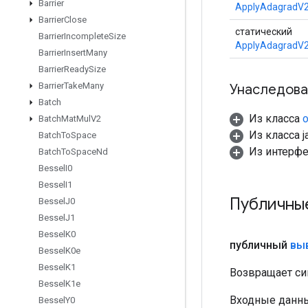
Barrier
ApplyAdagradV2
Barrier
Close
статический
Barrier
Incomplete
Size
ApplyAdagradV2
Barrier
Insert
Many
Barrier
Ready
Size
Barrier
Take
Many
Унаследова
Batch
Из класса
o
Batch
Mat
Mul
V2
Из класса ja
Batch
To
Space
Из интерф
Batch
To
Space
Nd
Bessel
I0
Bessel
I1
Публичны
Bessel
J0
Bessel
J1
Bessel
K0
публичный
вы
Bessel
K0e
Bessel
K1
Возвращает си
Bessel
K1e
Входные данны
Bessel
Y0