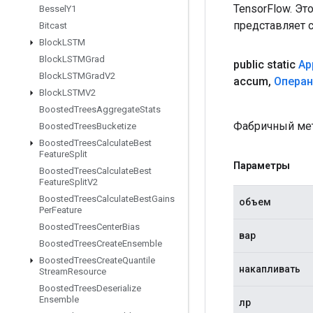
TensorFlow. Эт
Bessel
Y1
представляет 
Bitcast
Block
LSTM
Block
LSTMGrad
public static
Ap
Block
LSTMGrad
V2
accum
,
Опера
Block
LSTMV2
Boosted
Trees
Aggregate
Stats
Фабричный мет
Boosted
Trees
Bucketize
Boosted
Trees
Calculate
Best
Feature
Split
Параметры
Boosted
Trees
Calculate
Best
Feature
Split
V2
Boosted
Trees
Calculate
Best
Gains
объем
Per
Feature
Boosted
Trees
Center
Bias
вар
Boosted
Trees
Create
Ensemble
Boosted
Trees
Create
Quantile
накапливать
Stream
Resource
Boosted
Trees
Deserialize
Ensemble
лр