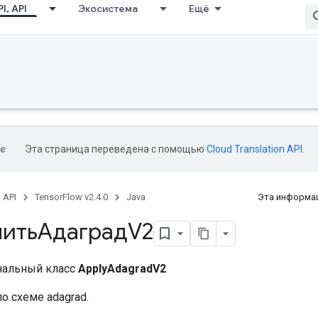
I, API
Экосистема
Ещё
Эта страница переведена с помощью
Cloud Translation API
.
, API
TensorFlow v2.4.0
Java
Эта информац
итьАдаградV2
нальный класс
ApplyAdagradV2
по схеме adagrad.