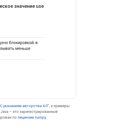
еское значение use
щено блокировкой; в
вызывать меньше
С указанием авторства 4.0"
, а примеры
. Java – это зарегистрированный
ирован по
лицензии numpy
.