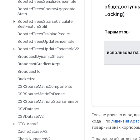
Boosted
Trees
Serialize
Ensemble
общедоступны
Boosted
Trees
Sparse
Aggregate
Locking)
Stats
Boosted
Trees
Sparse
Calculate
Best
Feature
Split
Параметры
Boosted
Trees
Training
Predict
Boosted
Trees
Update
Ensemble
Boosted
Trees
Update
Ensemble
V2
использоватьL
Broadcast
Dynamic
Shape
Broadcast
Gradient
Args
Broadcast
To
Bucketize
CSRSparse
Matrix
Components
CSRSparse
Matrix
To
Dense
CSRSparse
Matrix
To
Sparse
Tensor
CSVDataset
Если не указано иное, к
CSVDataset
V2
кода – по
лицензии Apac
CTCLoss
V2
товарный знак корпорац
Cache
Dataset
V2
Последнее обновление: 2
Check
Numerics
V2