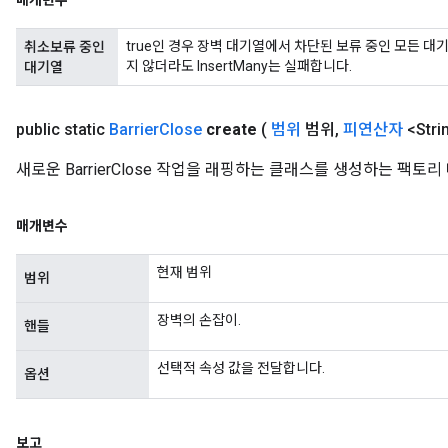
매개변수
true인 경우 장벽 대기열에서 차단된 보류 중인 모든 대
취소보류 중인
지 않더라도 InsertMany는 실패합니다.
대기열
public static
Barrier
Close
create
(
범위
범위
,
피연산자
<Str
새로운 BarrierClose 작업을 래핑하는 클래스를 생성하는 팩토
매개변수
현재 범위
범위
Flush
장벽의 손잡이.
핸들
eHandleOp
선택적 속성 값을 전달합니다.
옵션
ureSplit
보고