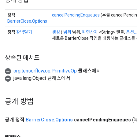
공개 방법
정적
cancelPendingEnqueues
(부울 cancelPendin
BarrierClose.Options
정적
장벽닫기
생성
(
범위
범위,
피연산자
<String> 핸들,
옵션...
새로운 BarrierClose 작업을 래핑하는 클래
상속된 메서드
t
org.tensorflow.op.PrimitiveOp
클래스에서
java.lang.Object 클래스에서
공개 방법
source
공개 정적
Barrier
Close
.
Options
cancel
Pending
Enqueues
(
leOp