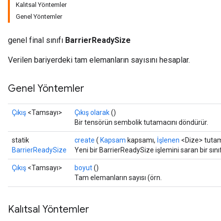
Kalıtsal Yöntemler
Genel Yöntemler
genel final sınıfı
BarrierReadySize
Verilen bariyerdeki tam elemanların sayısını hesaplar.
Genel Yöntemler
Çıkış
<Tamsayı>
Çıkış olarak
()
Bir tensörün sembolik tutamacını döndürür.
statik
create
(
Kapsam
kapsamı,
İşlenen
<Dize> tutam
BarrierReadySize
Yeni bir BarrierReadySize işlemini saran bir sın
Çıkış
<Tamsayı>
boyut
()
Tam elemanların sayısı (örn.
Kalıtsal Yöntemler