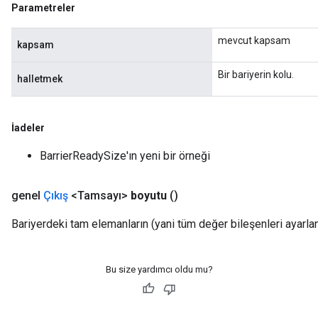
Parametreler
mevcut kapsam
kapsam
Bir bariyerin kolu.
halletmek
İadeler
Flush
BarrierReadySize'ın yeni bir örneği
eHandleOp
genel
Çıkış
<Tamsayı>
boyutu
()
Bariyerdeki tam elemanların (yani tüm değer bileşenleri ayarlan
ureSplit
Bu size yardımcı oldu mu?