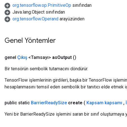
org.tensorflow.op.PrimitiveOp
sınıfından
Java.lang.Object sınıfından
org.tensorflow.Operand
arayüzünden
t
Genel Yöntemler
genel
Çıkış
<Tamsayı>
as
Output
()
Bir tensörün sembolik tutamacını döndürür.
source
TensorFlow işlemlerinin girdileri, başka bir TensorFlow işleminin
hesaplanmasını temsil eden sembolik bir tanıtıcı elde etmek için
leOp
public static
Barrier
Ready
Size
create
(
Kapsam kapsamı
,
Yeni bir BarrierReadySize işlemini saran bir sınıf oluşturmaya 