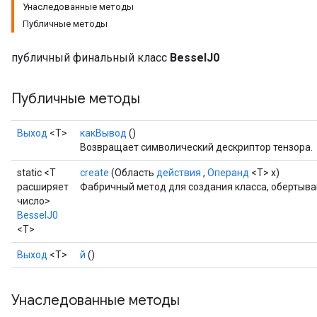
Унаследованные методы
Публичные методы
публичный финальный класс
BesselJ0
Публичные методы
Выход
<Т>
какВывод
()
Возвращает символический дескриптор тензора.
static <T
create
(Область
действия
,
Операнд
<T> x)
расширяет
Фабричный метод для создания класса, обертыв
число>
BesselJ0
<T>
t
Выход
<Т>
й
()
Унаследованные методы