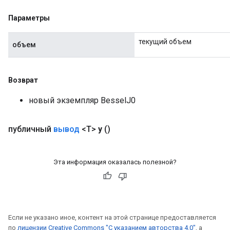
Параметры
eHandleOp
текущий объем
объем
ureSplit
Возврат
новый экземпляр BesselJ0
публичный
вывод
<T>
y
()
Эта информация оказалась полезной?
Если не указано иное, контент на этой странице предоставляется
по
лицензии Creative Commons "С указанием авторства 4.0"
, а