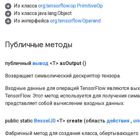
Из класса
org.tensorflow.op.PrimitiveOp
Из класса java.lang.Object
source
Из интерфейса
org.tensorflow.Operand
leOp
Публичные методы
публичный
вывод
<T>
as
Output
()
Возвращает символический дескриптор тензора.
Входные данные для операций TensorFlow являются вы
TensorFlow. Этот метод используется для получения сим
представляет собой вычисление входных данных.
public static
Bessel
J0
<T>
create
(область
действия
,
оп
Фабричный метод для создания класса, обертывающего
Flush