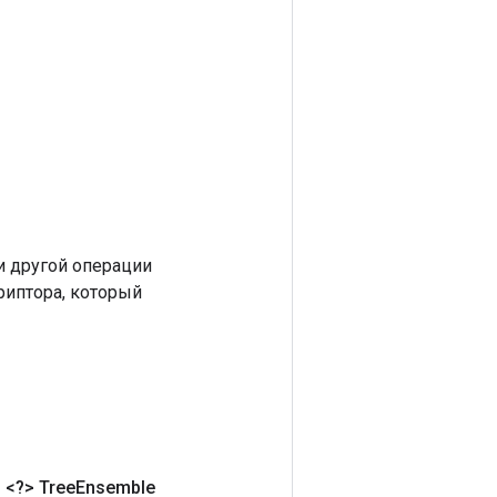
 другой операции
риптора, который
д
<?> Tree
Ensemble