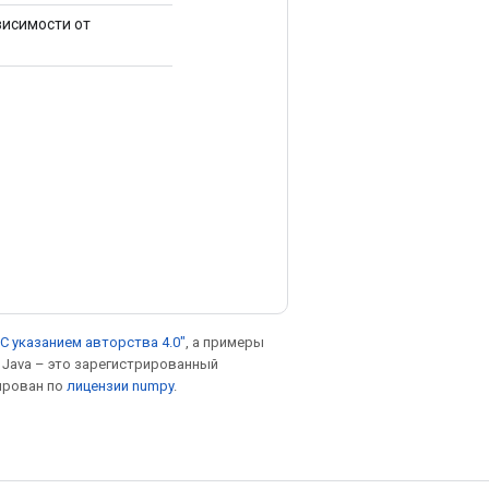
висимости от
С указанием авторства 4.0"
, а примеры
. Java – это зарегистрированный
ирован по
лицензии numpy
.