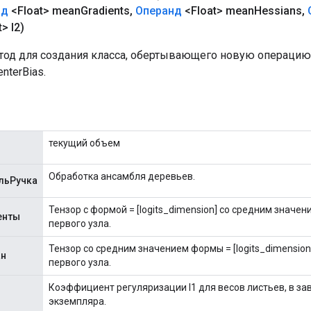
нд
<Float> mean
Gradients
,
Операнд
<Float> mean
Hessians
,
> l2)
од для создания класса, обертывающего новую операцию
nterBias.
текущий объем
Обработка ансамбля деревьев.
льРучка
Тензор с формой = [logits_dimension] со средним значе
енты
первого узла.
Тензор со средним значением формы = [logits_dimension
ан
первого узла.
Коэффициент регуляризации l1 для весов листьев, в за
экземпляра.