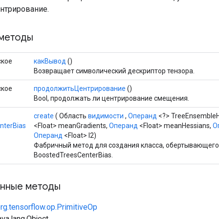
нтрирование.
методы
ское
какВывод
()
Возвращает символический дескриптор тензора.
ское
продолжитьЦентрирование
()
Bool, продолжать ли центрирование смещения.
create
( Область
видимости
,
Операнд
<?> TreeEnsembleH
nterBias
<Float> meanGradients,
Операнд
<Float> meanHessians,
О
Операнд
<Float> l2)
Фабричный метод для создания класса, обертывающег
BoostedTreesCenterBias.
нные методы
rg.tensorflow.op.PrimitiveOp
va.lang.Object