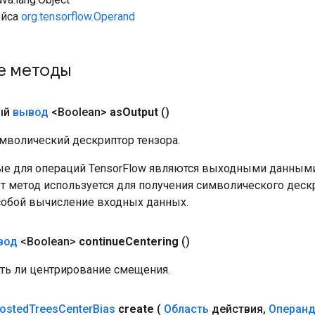
ейса
org.tensorflow.Operand
е методы
ый
вывод
<Boolean>
as
Output
()
мволический дескриптор тензора.
е для операций TensorFlow являются выходными данными
от метод используется для получения символического деск
собой вычисление входных данных.
вод
<Boolean>
continue
Centering
()
ать ли центрирование смещения.
osted
Trees
Center
Bias
create
(
Область
действия
,
Операн