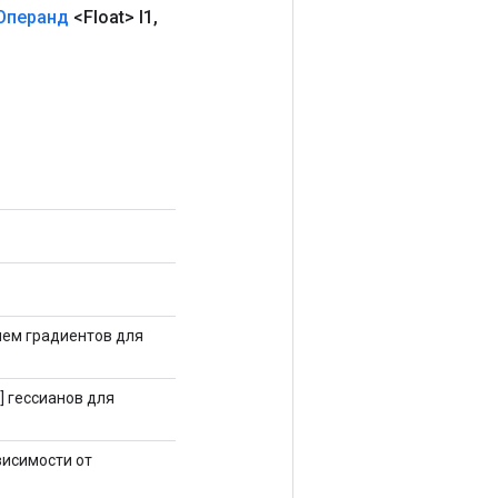
Операнд
<Float> l1
,
нием градиентов для
] гессианов для
висимости от