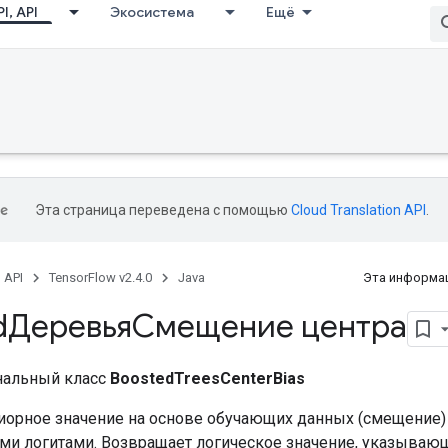
I, API
Экосистема
Ещё
Эта страница переведена с помощью
Cloud Translation API
.
, API
TensorFlow v2.4.0
Java
Эта информац
dДеревьяСмещение центра
нальный класс
BoostedTreesCenterBias
иорное значение на основе обучающих данных (смещение)
ми логитами. Возвращает логическое значение, указывающ