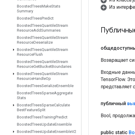
Boosted
Trees
Make
Stats
Из интерф
Summary
Boosted
Trees
Predict
Boosted
Trees
Quantile
Stream
Публичны
Resource
Add
Summaries
Boosted
Trees
Quantile
Stream
Resource
Deserialize
общедоступн
Boosted
Trees
Quantile
Stream
Resource
Flush
Возвращает си
Boosted
Trees
Quantile
Stream
Resource
Get
Bucket
Boundaries
Входные данны
Boosted
Trees
Quantile
Stream
Resource
Handle
Op
TensorFlow. Эт
Boosted
Trees
Serialize
Ensemble
представляет 
Boosted
Trees
Sparse
Aggregate
Stats
публичный
вы
Boosted
Trees
Sparse
Calculate
Best
Feature
Split
Bool, продолж
Boosted
Trees
Training
Predict
Boosted
Trees
Update
Ensemble
Boosted
Trees
Update
Ensemble
V2
public static
Bo