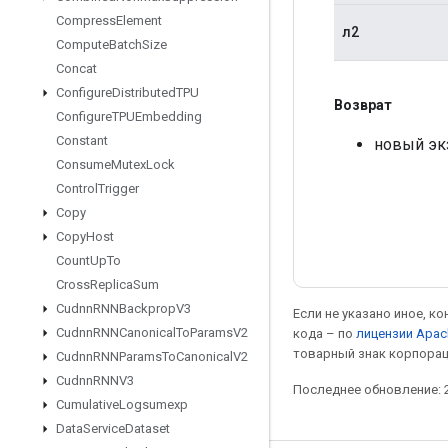
Compress
Element
л2
Compute
Batch
Size
Concat
Configure
Distributed
TPU
Возврат
Configure
TPUEmbedding
Constant
новый эк
Consume
Mutex
Lock
Control
Trigger
Copy
Copy
Host
Count
Up
To
Cross
Replica
Sum
Cudnn
RNNBackprop
V3
Если не указано иное, к
Cudnn
RNNCanonical
To
Params
V2
кода – по
лицензии Apac
товарный знак корпорац
Cudnn
RNNParams
To
Canonical
V2
Cudnn
RNNV3
Последнее обновление: 2
Cumulative
Logsumexp
Data
Service
Dataset