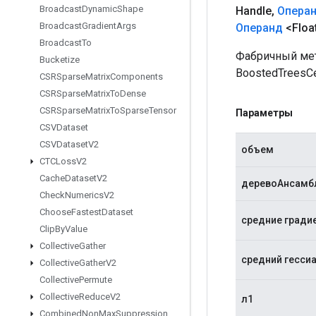
Broadcast
Dynamic
Shape
Handle
,
Опера
Broadcast
Gradient
Args
Операнд
<Float
Broadcast
To
Фабричный мет
Bucketize
BoostedTreesCe
CSRSparse
Matrix
Components
CSRSparse
Matrix
To
Dense
CSRSparse
Matrix
To
Sparse
Tensor
Параметры
CSVDataset
CSVDataset
V2
объем
CTCLoss
V2
Cache
Dataset
V2
деревоАнсамб
Check
Numerics
V2
Choose
Fastest
Dataset
средние гради
Clip
By
Value
Collective
Gather
средний гесси
Collective
Gather
V2
Collective
Permute
Collective
Reduce
V2
л1
Combined
Non
Max
Suppression