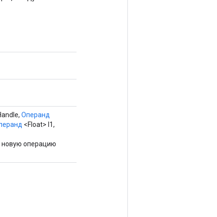
andle,
Операнд
перанд
<Float> l1,
о новую операцию