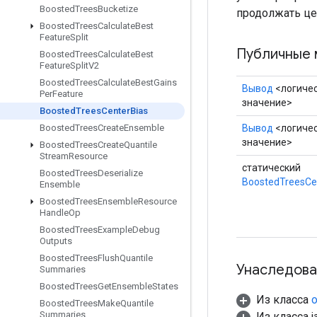
Boosted
Trees
Bucketize
продолжать це
Boosted
Trees
Calculate
Best
Feature
Split
Публичные 
Boosted
Trees
Calculate
Best
Feature
Split
V2
Boosted
Trees
Calculate
Best
Gains
Вывод
<логиче
Per
Feature
значение>
Boosted
Trees
Center
Bias
Вывод
<логиче
Boosted
Trees
Create
Ensemble
значение>
Boosted
Trees
Create
Quantile
Stream
Resource
статический
Boosted
Trees
Deserialize
BoostedTreesCe
Ensemble
Boosted
Trees
Ensemble
Resource
Handle
Op
Boosted
Trees
Example
Debug
Outputs
Boosted
Trees
Flush
Quantile
Унаследова
Summaries
Boosted
Trees
Get
Ensemble
States
Из класса
o
Boosted
Trees
Make
Quantile
Summaries
Из класса ja