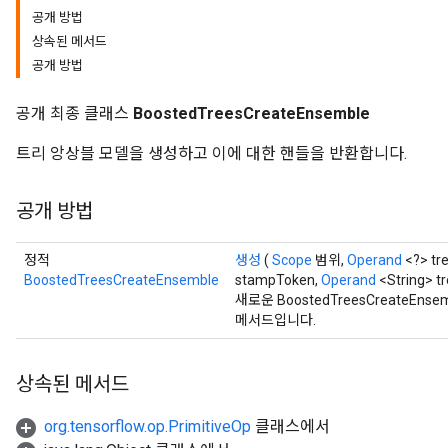
공개 방법
source
상속된 메서드
공개 방법
leOp
공개 최종 클래스
BoostedTreesCreateEnsemble
트리 앙상블 모델을 생성하고 이에 대한 핸들을 반환합니다.
공개 방법
정적
생성
(
Scope
범위,
Operand
<?> tr
BoostedTreesCreateEnsemble
stampToken,
Operand
<String> t
새로운 BoostedTreesCreateE
메서드입니다.
상속된 메서드
Flush
org.tensorflow.op.PrimitiveOp
클래스에서