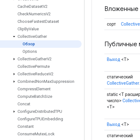
Cache
Dataset
V2
Вложенные 
Check
Numerics
V2
Choose
Fastest
Dataset
сорт
Collectiv
Clip
By
Value
Collective
Gather
Публичные 
Обзор
Options
Collective
Gather
V2
Выход
<Т>
Collective
Permute
Collective
Reduce
V2
статический
Combined
Non
Max
Suppression
CollectiveGather
Compress
Element
static <T расши
Compute
Batch
Size
число>
Collecti
Concat
<T>
Configure
Distributed
TPU
Configure
TPUEmbedding
Выход
<Т>
Constant
Consume
Mutex
Lock
статический