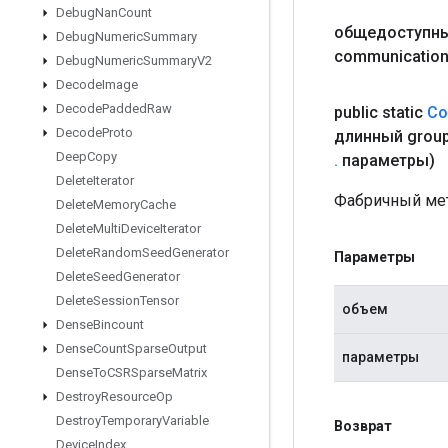
Debug
Nan
Count
общедоступны
Debug
Numeric
Summary
communicatio
Debug
Numeric
Summary
V2
Decode
Image
Decode
Padded
Raw
public static
Co
Decode
Proto
длинный grou
Deep
Copy
.
параметры)
Delete
Iterator
Фабричный мет
Delete
Memory
Cache
Delete
Multi
Device
Iterator
Delete
Random
Seed
Generator
Параметры
Delete
Seed
Generator
Delete
Session
Tensor
объем
Dense
Bincount
Dense
Count
Sparse
Output
параметры
Dense
To
CSRSparse
Matrix
Destroy
Resource
Op
Destroy
Temporary
Variable
Возврат
Device
Index