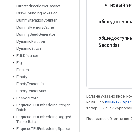
новый экз
Directed
Interleave
Dataset
Draw
Bounding
Boxes
V2
Dummy
Iteration
Counter
общедоступн
Dummy
Memory
Cache
Dummy
Seed
Generator
общедоступны
Dynamic
Partition
Seconds)
Dynamic
Stitch
Edit
Distance
Eig
Einsum
Empty
Empty
Tensor
List
Empty
Tensor
Map
Если не указано иное, к
Encode
Proto
кода – по
лицензии Apac
Enqueue
TPUEmbedding
Integer
товарный знак корпорац
Batch
Enqueue
TPUEmbedding
Ragged
Последнее обновление: 2
Tensor
Batch
Enqueue
TPUEmbedding
Sparse