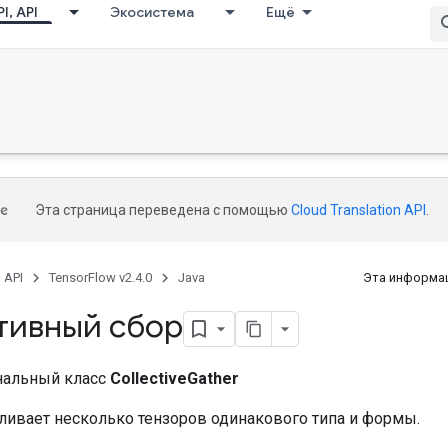
I, API
Экосистема
Ещё
Эта страница переведена с помощью
Cloud Translation API
.
, API
TensorFlow v2.4.0
Java
Эта информац
тивный сбор
нальный класс
CollectiveGather
ливает несколько тензоров одинакового типа и формы.