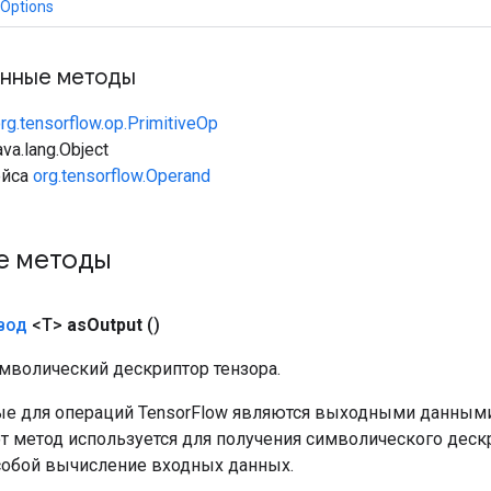
.Options
нные методы
rg.tensorflow.op.PrimitiveOp
va.lang.Object
ейса
org.tensorflow.Operand
е методы
вод
<T>
as
Output
()
мволический дескриптор тензора.
е для операций TensorFlow являются выходными данными
от метод используется для получения символического деск
собой вычисление входных данных.