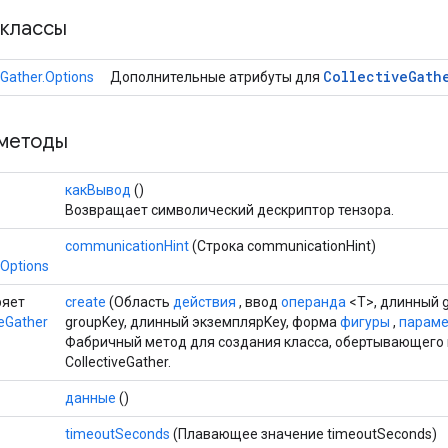
классы
Collective
Gath
eGather.Options
Дополнительные атрибуты для
методы
какВывод
()
Возвращает символический дескриптор тензора.
communicationHint
(Строка communicationHint)
.Options
ряет
create
(Область
действия
, ввод
операнда
<T>, длинный 
veGather
groupKey, длинный экземплярKey, форма
фигуры
,
парамет
Фабричный метод для создания класса, обертывающего
CollectiveGather.
данные
()
timeoutSeconds
(Плавающее значение timeoutSeconds)