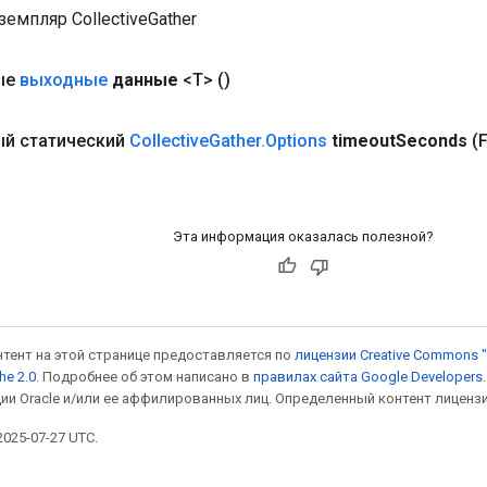
емпляр CollectiveGather
ые
выходные
данные
<T>
()
й статический
Collective
Gather
.
Options
timeout
Seconds
(
Эта информация оказалась полезной?
онтент на этой странице предоставляется по
лицензии Creative Commons "
he 2.0
. Подробнее об этом написано в
правилах сайта Google Developers
ии Oracle и/или ее аффилированных лиц. Определенный контент лиценз
025-07-27 UTC.