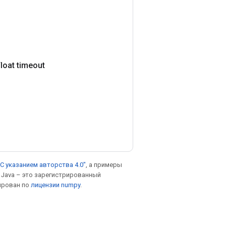
Float timeout
С указанием авторства 4.0"
, а примеры
. Java – это зарегистрированный
ирован по
лицензии numpy
.