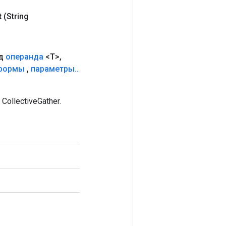
t
(String
д
операнда
<T>
,
формы
,
параметры
.
.
llectiveGather.