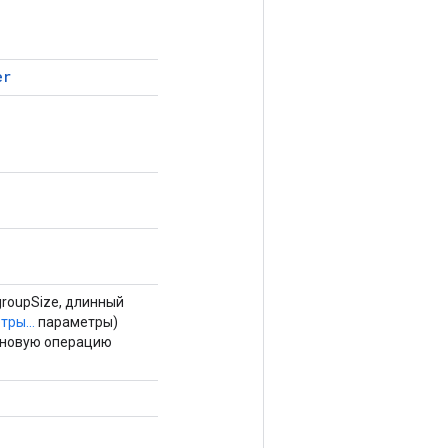
er
groupSize, длинный
ры...
параметры)
 новую операцию