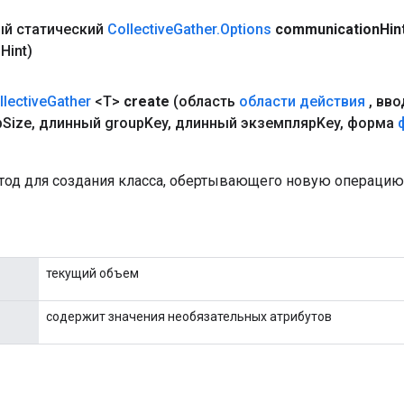
й статический
Collective
Gather
.
Options
communication
Hin
n
Hint)
llective
Gather
<T>
create
(область
области действия
,
вво
p
Size
,
длинный group
Key
,
длинный экземплярKey
,
форма
од для создания класса, обертывающего новую операцию Co
текущий объем
содержит значения необязательных атрибутов