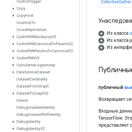
Control
Trigger
CollectiveGather
Copy
Copy
Host
Унаследова
Count
Up
To
Cross
Replica
Sum
Из класса
o
Cudnn
RNNBackprop
V3
Из класса ja
Cudnn
RNNCanonical
To
Params
V2
Из интерф
Cudnn
RNNParams
To
Canonical
V2
Cudnn
RNNV3
Cumulative
Logsumexp
Публичны
Data
Service
Dataset
Dataset
Cardinality
Dataset
From
Graph
публичный
вы
Dataset
To
Graph
V2
Возвращает си
Dawsn
Debug
Gradient
Identity
Входные данны
Debug
Gradient
Ref
Identity
TensorFlow. Эт
Debug
Identity
представляет 
Debug
Identity
V2