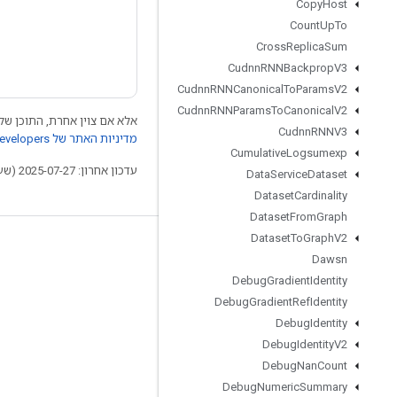
Copy
Host
Count
Up
To
Cross
Replica
Sum
Cudnn
RNNBackprop
V3
Cudnn
RNNCanonical
To
Params
V2
Cudnn
RNNParams
To
Canonical
V2
אלא אם צוין אחרת, התוכן של 
Cudnn
RNNV3
מדיניות האתר של Google Developers‏
Cumulative
Logsumexp
עדכון אחרון: 2025-07-27 (שעון UTC).
Data
Service
Dataset
Dataset
Cardinality
Dataset
From
Graph
Dataset
To
Graph
V2
לא להתנתק
Dawsn
בלוג
Debug
Gradient
Identity
Debug
Gradient
Ref
Identity
פורום
Debug
Identity
GitHub
Debug
Identity
V2
Twitter
Debug
Nan
Count
Debug
Numeric
Summary
YouTube