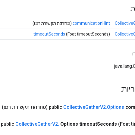
ת
Collective
communicationHint
(מחרוזת תקשורת רמז)
timeoutSeconds
(Foat timeoutSeconds)
Collective
ריות
com
Options
.
V2
Gather
Collective
public
(מחרוזת תקשורת רמז)
public
Collective
Gather
V2
.
Options timeout
Seconds
(Foat t