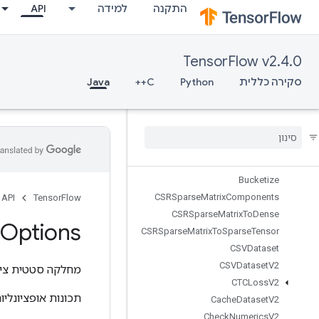
התקנה
למידה
API
BoostedTreesSerializeEnsemble
BoostedTreesSparseAggregateSt
ats
TensorFlow v2.4.0
BoostedTreesSparseCalculateBestFeatureSplit
BoostedTreesTrainingPredict
סקירה כללית
Python
C++
Java
BoostedTreesUpdateEnsemble
Boosted
Trees
Update
Ensemble
V2
Broadcast
Dynamic
Shape
Broadcast
Gradient
Args
Broadcast
To
Bucketize
CSRSparse
Matrix
Components
API
TensorFlow
CSRSparse
Matrix
To
Dense
Options
CSRSparse
Matrix
To
Sparse
Tensor
CSVDataset
CSVDataset
V2
מחלקה סטטית ציב
CTCLoss
V2
תכונות אופציונליו
Cache
Dataset
V2
Check
Numerics
V2