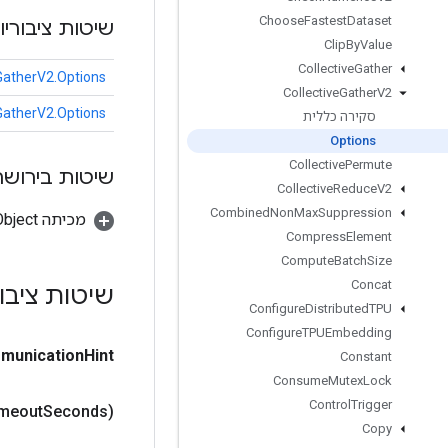
Choose
Fastest
Dataset
שיטות ציבוריו
Clip
By
Value
Collective
Gather
GatherV2.Options
Collective
Gather
V2
GatherV2.Options
סקירה כללית
Options
Collective
Permute
שיטות בירושה
Collective
Reduce
V2
Combined
Non
Max
Suppression
מכיתה java.lang.Object
Compress
Element
Compute
Batch
Size
Concat
שיטות ציבו
Configure
Distributed
TPU
Configure
TPUEmbedding
munication
Hint
Constant
Consume
Mutex
Lock
Control
Trigger
imeout
Seconds)
Copy