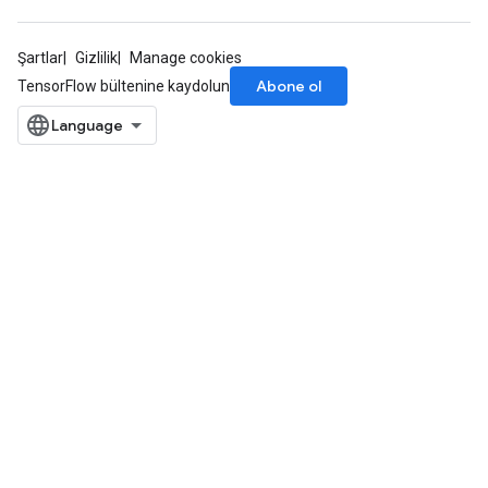
Şartlar
Gizlilik
Manage cookies
Abone ol
TensorFlow bültenine kaydolun
Batch
atch