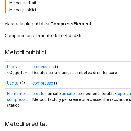
Metodi ereditati
Metodi pubblici
classe finale pubblica
CompressElement
Comprime un elemento del set di dati.
Metodi pubblici
Uscita
comeuscita
()
<Oggetto>
Restituisce la maniglia simbolica di un tensore.
Uscita
<?>
compresso
()
Elemento
create
( ambito
ambito
, componenti Iterable<
opera
compresso
Metodo factory per creare una classe che racchiud
statico
Metodi ereditati