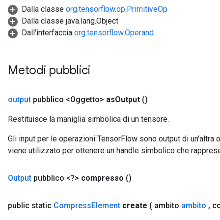
Dalla classe
org.tensorflow.op.PrimitiveOp
Dalla classe java.lang.Object
Dall'interfaccia
org.tensorflow.Operand
Metodi pubblici
output
pubblico <Oggetto>
as
Output
()
Restituisce la maniglia simbolica di un tensore.
Gli input per le operazioni TensorFlow sono output di un'alt
viene utilizzato per ottenere un handle simbolico che rappresent
Output
pubblico <?>
compresso
()
public static
Compress
Element
create
( ambito
ambito
,
co