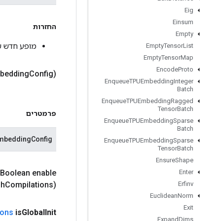
Eig
Einsum
החזרות
Empty
מופע חדש של reDistributedTPU
Empty
Tensor
List
Empty
Tensor
Map
Encode
Proto
mbedding
Config)
Enqueue
TPUEmbedding
Integer
Batch
Enqueue
TPUEmbedding
Ragged
Tensor
Batch
פרמטרים
Enqueue
TPUEmbedding
Sparse
Batch
mbeddingConfig
Enqueue
TPUEmbedding
Sparse
Tensor
Batch
Ensure
Shape
(Boolean enable
Enter
h
Compilations)
Erfinv
Euclidean
Norm
Exit
ions
is
Global
Init
Expand
Dims