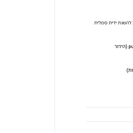
Tenso אחרת. שיטה זו משמשת להשגת ידית סמלית
pu
(הידור
ת)