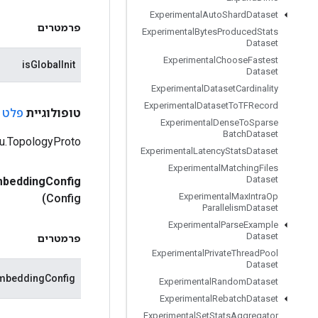
Experimental
Auto
Shard
Dataset
פרמטרים
Experimental
Bytes
Produced
Stats
Dataset
Experimental
Choose
Fastest
isGlobalInit
Dataset
Experimental
Dataset
Cardinality
Experimental
Dataset
To
TFRecord
טופולוגיית
פלט
<ing
Experimental
Dense
To
Sparse
Batch
Dataset
Tensorflow.tpu.TopologyProto מסודר
Experimental
Latency
Stats
Dataset
Experimental
Matching
Files
Dataset
bedding
Config
Experimental
Max
Intra
Op
Config)
Parallelism
Dataset
Experimental
Parse
Example
Dataset
פרמטרים
Experimental
Private
Thread
Pool
Dataset
mbeddingConfig
Experimental
Random
Dataset
Experimental
Rebatch
Dataset
Experimental
Set
Stats
Aggregator