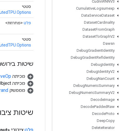
Cudnn
RNNV3
סטטי
Cumulative
Logsumexp
butedTPU.Options
Data
Service
Dataset
Dataset
Cardinality
פלט
<מחרוזת>
Dataset
From
Graph
Dataset
To
Graph
V2
סטטי
Dawsn
butedTPU.Options
Debug
Gradient
Identity
Debug
Gradient
Ref
Identity
שיטות בירושה
Debug
Identity
Debug
Identity
V2
מכיתה
tiveOp
Debug
Nan
Count
מכיתה java.lang.Object
Debug
Numeric
Summary
מממשק
rand
Debug
Numeric
Summary
V2
Decode
Image
Decode
Padded
Raw
שיטות ציבו
Decode
Proto
Deep
Copy
Delete
Iterator
פלט
ציבורי <String>
put