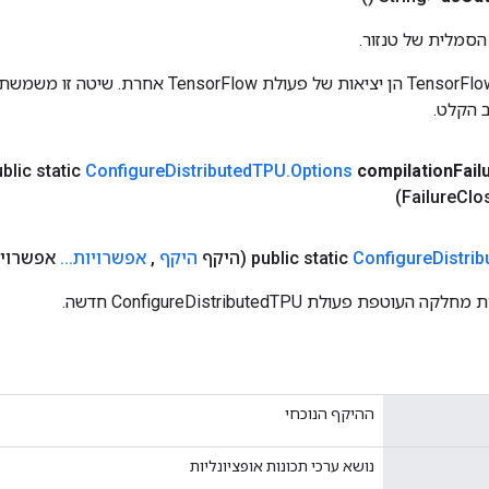
הסמלית של טנזור.
כניסות לפעולות TensorFlow הן יציאות של פעולת rFlow
 הקלט.
blic static
Configure
Distributed
TPU
.
Options
compilation
Fail
Clo
Distrib
Configure
public static
(היקף
היקף
,
אפשרויות
.
.
.
אפשרויו
טפת פעולת ConfigureDistributedTPU חדשה.
ההיקף הנוכחי
נושא ערכי תכונות אופציונליות