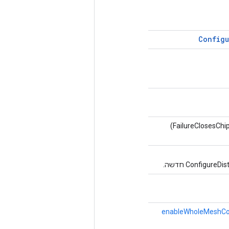
Configu
enableWholeMeshCo