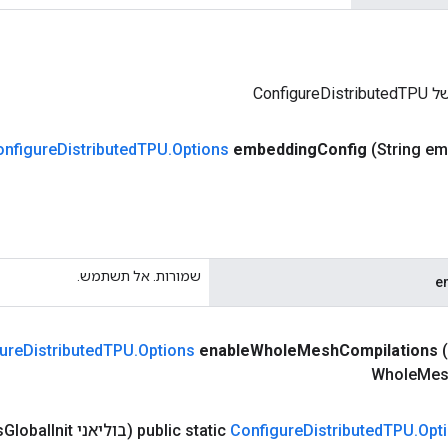
Configu
onfigure
Distributed
TPU
.
Options
embedding
Config
(String e
שמורות. אל תשתמש.
e
ure
Distributed
TPU
.
Options
enable
Whole
Mesh
Compilations
Whole
Mes
Opt
.
TPU
Distributed
Configure
public static
(בוליאני is
Init)
Global