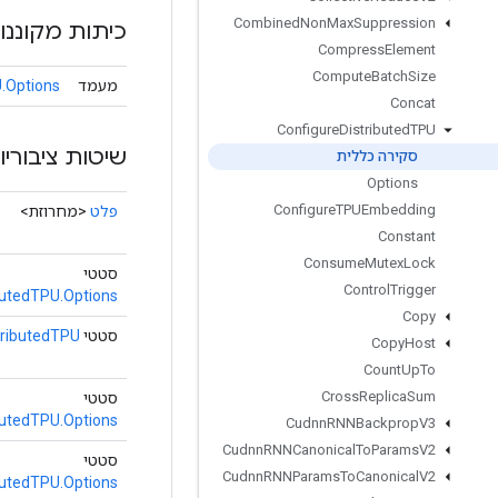
Combined
Non
Max
Suppression
כיתות מקוננו
Compress
Element
Compute
Batch
Size
מעמד
.Options
Concat
Configure
Distributed
TPU
שיטות ציבוריו
סקירה כללית
Options
Configure
TPUEmbedding
פלט
<מחרוזת>
Constant
Consume
Mutex
Lock
סטטי
Control
Trigger
butedTPU.Options
Copy
סטטי
tributedTPU
Copy
Host
Count
Up
To
Cross
Replica
Sum
סטטי
butedTPU.Options
Cudnn
RNNBackprop
V3
Cudnn
RNNCanonical
To
Params
V2
סטטי
Cudnn
RNNParams
To
Canonical
V2
butedTPU.Options