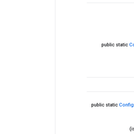
public static
C
public static
Config