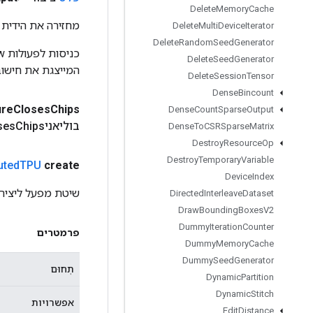
Delete
Memory
Cache
מחזירה את הידית 
Delete
Multi
Device
Iterator
Delete
Random
Seed
Generator
Delete
Seed
Generator
המייצגת את חישוב
Delete
Session
Tensor
Dense
Bincount
ure
Closes
Chips
Dense
Count
Sparse
Output
בוליאניFailure
Chips)
ses
Dense
To
CSRSparse
Matrix
Destroy
Resource
Op
Destroy
Temporary
Variable
uted
TPU
create
Device
Index
שיטת מפעל ליצירת מחלקה העו
Directed
Interleave
Dataset
Draw
Bounding
Boxes
V2
Dummy
Iteration
Counter
פרמטרים
Dummy
Memory
Cache
Dummy
Seed
Generator
תְחוּם
Dynamic
Partition
Dynamic
Stitch
אפשרויות
Edit
Distance