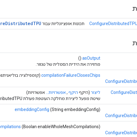
ת
re
Distributed
TPU
ConfigureDistributedTPU
תכונות אופציונליות עבור
ת
()
asOutput
מחזירה את הידית הסמלית של טנזור.
compilationFailureClosesChips
(קומפילציה בוליאניתFailureClosesChips)
ConfigureDistri
ConfigureDis
ליצור
(היקף
היקף
,
אפשרויות...
אפשרויות)
שיטת מפעל ליצירת מחלקה העוטפת פעולת ConfigureDistributedTPU חדשה.
embeddingConfig
(String embeddingConfig)
ConfigureDistri
mpilations
(Boolan enableWholeMeshCompilations)
ConfigureDistri