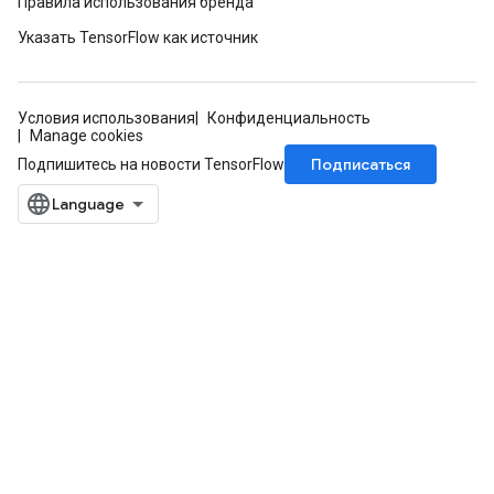
Правила использования бренда
arameters
Указать TensorFlow как источник
ParametersGradAccumDebug
meters
ametersGradAccumDebug
Условия использования
Конфиденциальность
rs
Manage cookies
ersGradAccumDebug
Подписаться
Подпишитесь на новости TensorFlow
tDescentParameters
ntDescentParametersGradAccumDebug