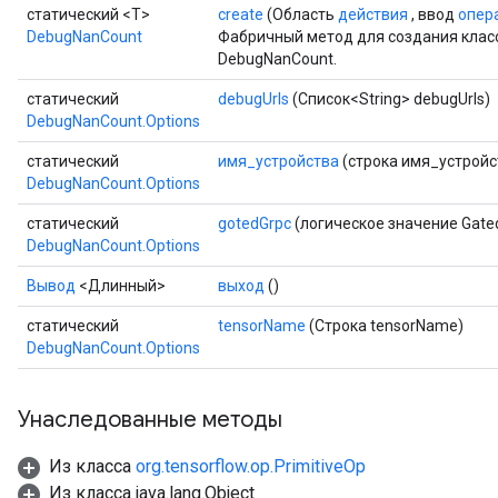
статический <T>
create
(Область
действия
, ввод
опер
DebugNanCount
Фабричный метод для создания клас
DebugNanCount.
статический
debugUrls
(Список<String> debugUrls)
DebugNanCount.Options
статический
имя_устройства
(строка имя_устройс
DebugNanCount.Options
статический
gotedGrpc
(логическое значение Gate
DebugNanCount.Options
Вывод
<Длинный>
выход
()
статический
tensorName
(Строка tensorName)
DebugNanCount.Options
Унаследованные методы
Batch
Из класса
org.tensorflow.op.PrimitiveOp
atch
Из класса java.lang.Object