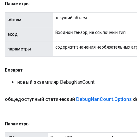
Параметры
текущий объем
объем
Входной тензор, не ссылочный тип.
вход
содержит значения необязательных ат
параметры
Возврат
новый экземпляр DebugNanCount
общедоступный статический
Debug
Nan
Count
.
Options
d
Параметры