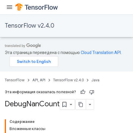
TensorFlow v2.4.0
Эта страница переведена с помощью
Cloud Translation API
.
TensorFlow
API, API
TensorFlow v2.4.0
Java
Эта информация оказалась полезной?
Debug
Nan
Count
Содержание
Вложенные классы