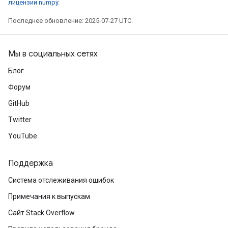
лицензии numpy
.
Последнее обновление: 2025-07-27 UTC.
Мы в социальных сетях
Блог
Форум
sGradAccumDebug
GitHub
rs
Twitter
ersGradAccumDebug
YouTube
rs
ersGradAccumDebug
Поддержка
Parameters
Система отслеживания ошибок
GradAccumDebug
Примечания к выпускам
Parameters
ters
Сайт Stack Overflow
tersGradAccumDebug