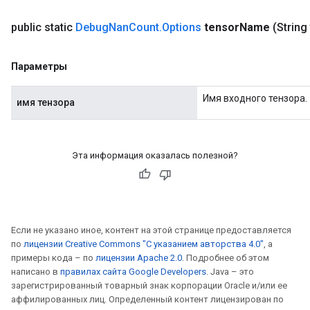
public static
Debug
Nan
Count
.
Options
tensor
Name
(String
Параметры
Имя входного тензора.
имя тензора
Эта информация оказалась полезной?
Если не указано иное, контент на этой странице предоставляется
по
лицензии Creative Commons "С указанием авторства 4.0"
, а
примеры кода – по
лицензии Apache 2.0
. Подробнее об этом
написано в
правилах сайта Google Developers
. Java – это
зарегистрированный товарный знак корпорации Oracle и/или ее
аффилированных лиц. Определенный контент лицензирован по