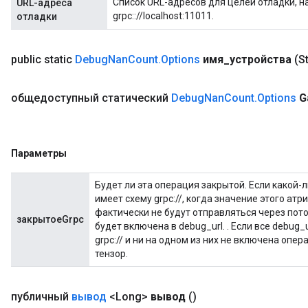
Список URL-адресов для целей отладки, нап
URL-адреса
grpc:://localhost:11011.
отладки
public static
Debug
Nan
Count
.
Options
имя
_
устройства
(S
общедоступный статический
Debug
Nan
Count
.
Options
G
Параметры
Будет ли эта операция закрытой. Если какой-л
имеет схему grpc://, когда значение этого атр
фактически не будут отправляться через поток
закрытоеGrpc
будет включена в debug_url. . Если все debug_
grpc:// и ни на одном из них не включена опер
тензор.
публичный
вывод
<Long>
вывод
()