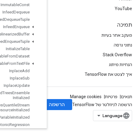
Immutable
Const
Infeed
Dequeue
Infeed
Dequeue
Tuple
Infeed
Enqueue
Infeed
Enqueue
Prelinearized
Buffer
Infeed
Enqueue
Tuple
Initialize
Table
Initialize
Table
From
Dataset
Initialize
Table
From
Text
File
Inplace
Add
Inplace
Sub
Inplace
Update
Is
Boosted
Trees
Ensemble
Initialized
Is
Boosted
Trees
Quantile
Stream
Resource
Initialized
Is
Variable
Initialized
Isotonic
Regression
Iterator
Get
Device