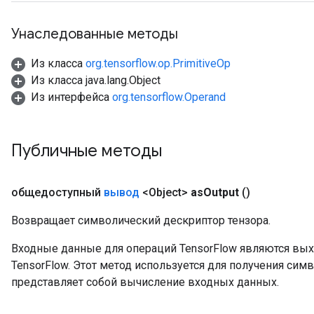
Унаследованные методы
Из класса
org.tensorflow.op.PrimitiveOp
Из класса java.lang.Object
Из интерфейса
org.tensorflow.Operand
Публичные методы
общедоступный
вывод
<Object>
as
Output
()
Возвращает символический дескриптор тензора.
Входные данные для операций TensorFlow являются вы
TensorFlow. Этот метод используется для получения сим
представляет собой вычисление входных данных.