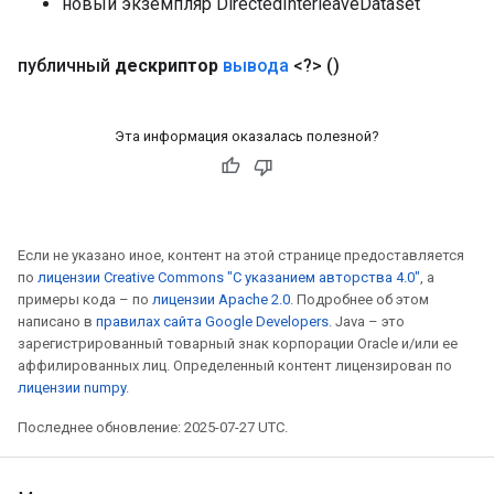
новый экземпляр DirectedInterleaveDataset
публичный
дескриптор
вывода
<?>
()
Эта информация оказалась полезной?
Если не указано иное, контент на этой странице предоставляется
по
лицензии Creative Commons "С указанием авторства 4.0"
, а
примеры кода – по
лицензии Apache 2.0
. Подробнее об этом
написано в
правилах сайта Google Developers
. Java – это
зарегистрированный товарный знак корпорации Oracle и/или ее
аффилированных лиц. Определенный контент лицензирован по
лицензии numpy
.
Последнее обновление: 2025-07-27 UTC.