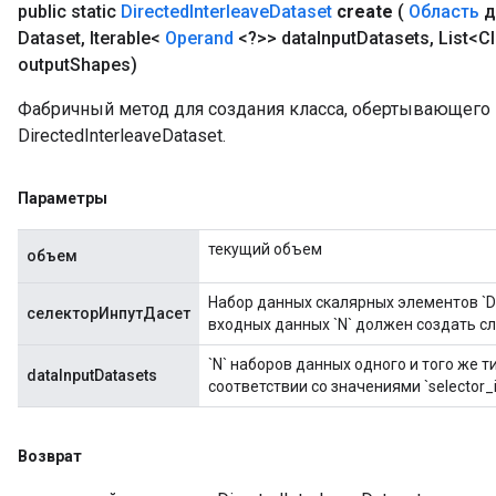
public static
Directed
Interleave
Dataset
create
(
Область
д
Dataset
,
Iterable<
Operand
<?>> data
Input
Datasets
,
List<Cl
output
Shapes)
Фабричный метод для создания класса, обертывающег
DirectedInterleaveDataset.
Параметры
текущий объем
объем
Набор данных скалярных элементов `DT
селекторИнпутДасет
входных данных `N` должен создать 
`N` наборов данных одного и того же т
dataInputDatasets
соответствии со значениями `selector_i
Возврат