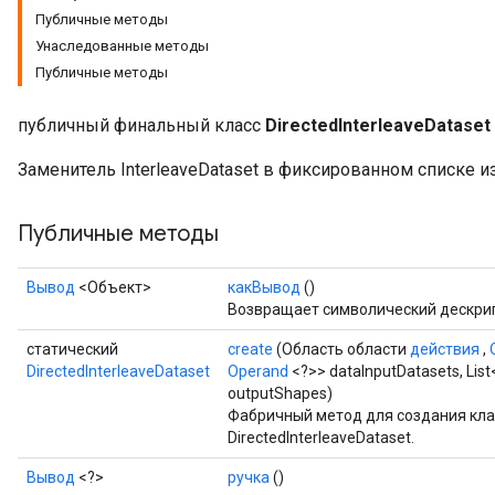
Публичные методы
Унаследованные методы
Публичные методы
публичный финальный класс
DirectedInterleaveDataset
Заменитель InterleaveDataset в фиксированном списке и
Публичные методы
Вывод
<Объект>
какВывод
()
Возвращает символический дескрип
статический
create
(Область области
действия
,
DirectedInterleaveDataset
Operand
<?>> dataInputDatasets, List
outputShapes)
Batch
Фабричный метод для создания кл
DirectedInterleaveDataset.
atch
Вывод
<?>
ручка
()