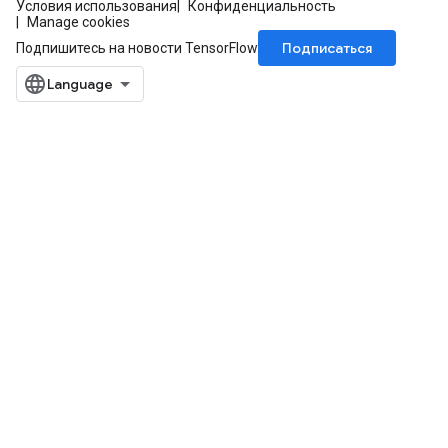
Условия использования
Конфиденциальность
Manage cookies
Подписаться
Подпишитесь на новости TensorFlow
sGradAccumDebug
rs
ersGradAccumDebug
rs
ersGradAccumDebug
Parameters
GradAccumDebug
Parameters
ters
tersGradAccumDebug
arameters