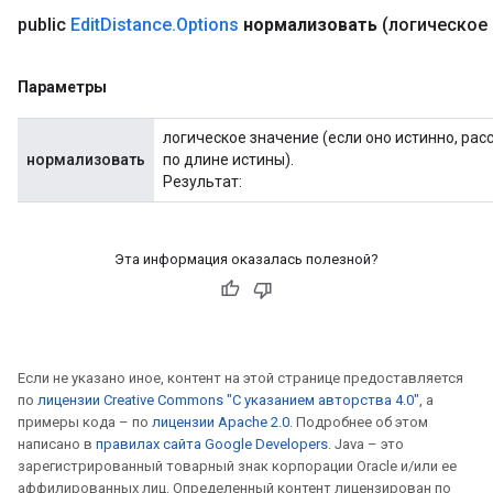
public
Edit
Distance
.
Options
нормализовать
(логическое
Параметры
логическое значение (если оно истинно, ра
нормализовать
по длине истины).
Результат:
Эта информация оказалась полезной?
Если не указано иное, контент на этой странице предоставляется
по
лицензии Creative Commons "С указанием авторства 4.0"
, а
примеры кода – по
лицензии Apache 2.0
. Подробнее об этом
написано в
правилах сайта Google Developers
. Java – это
зарегистрированный товарный знак корпорации Oracle и/или ее
аффилированных лиц. Определенный контент лицензирован по