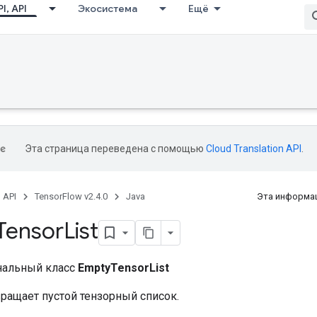
I, API
Экосистема
Ещё
Эта страница переведена с помощью
Cloud Translation API
.
, API
TensorFlow v2.4.0
Java
Эта информац
Tensor
List
нальный класс
EmptyTensorList
вращает пустой тензорный список.