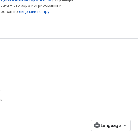
. Java – это зарегистрированный
ирован по
лицензии numpy
.
а
к