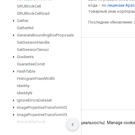
кода – по
лицензии Apac
GRUBlock
Cell
товарный знак корпорац
GRUBlock
Cell
Grad
Gather
Последнее обновление: 2
Gather
Nd
Generate
Bounding
Box
Proposals
Get
Session
Handle
Мы в социальных сетях
Get
Session
Tensor
Gradients
Блог
Guarantee
Const
Форум
Hash
Table
GitHub
Histogram
Fixed
Width
Identity
Twitter
Identity
N
YouTube
Ignore
Errors
Dataset
Image
Projective
Transform
V2
Image
Projective
Transform
V3
Immutable
Const
Условия использования
Конфиденциальность
Manage cooki
Infeed
Dequeue