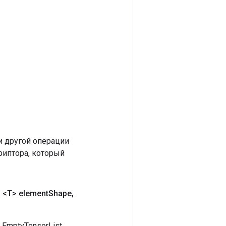
 другой операции
риптора, который
d
<T> element
Shape
,
EmptyTensorList.