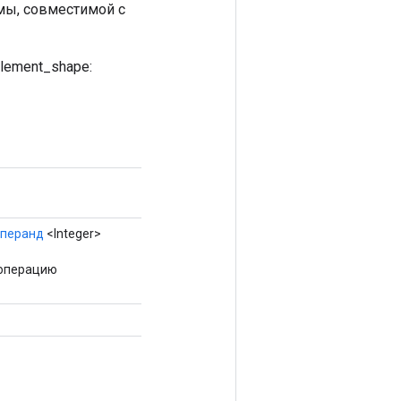
мы, совместимой с
element_shape:
операнд
<Integer>
 операцию