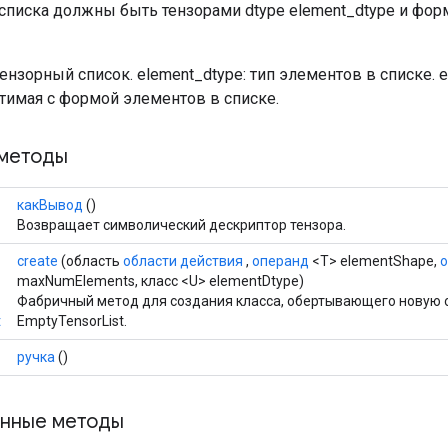
списка должны быть тензорами dtype element_dtype и фор
 тензорный список. element_dtype: тип элементов в списке. 
тимая с формой элементов в списке.
методы
какВывод
()
Возвращает символический дескриптор тензора.
create
(область
области действия
,
операнд
<T> elementShape,
maxNumElements, класс <U> elementDtype)
Фабричный метод для создания класса, обертывающего новую
t
EmptyTensorList.
ручка
()
нные методы