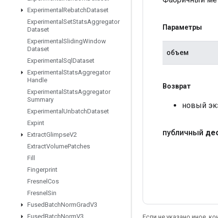
Experimental
Rebatch
Dataset
Experimental
Set
Stats
Aggregator
Параметры
Dataset
Experimental
Sliding
Window
Dataset
объем
Experimental
Sql
Dataset
Experimental
Stats
Aggregator
Handle
Возврат
Experimental
Stats
Aggregator
Summary
новый эк
Experimental
Unbatch
Dataset
Expint
публичный
де
Extract
Glimpse
V2
Extract
Volume
Patches
Fill
Fingerprint
Fresnel
Cos
Fresnel
Sin
Fused
Batch
Norm
Grad
V3
Fused
Batch
Norm
V3
Если не указано иное, к