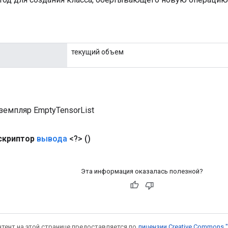
текущий объем
земпляр EmptyTensorList
скриптор
вывода
<?>
()
Эта информация оказалась полезной?
онтент на этой странице предоставляется по
лицензии Creative Commons "