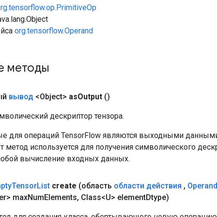
rg.tensorflow.op.PrimitiveOp
va.lang.Object
ейса
org.tensorflow.Operand
е методы
ый
вывод
<Object>
as
Output
()
мволический дескриптор тензора.
е для операций TensorFlow являются выходными данными
от метод используется для получения символического деск
собой вычисление входных данных.
pty
Tensor
List
create
(область
области действия
,
Operan
er> max
Num
Elements
,
Class<U> element
Dtype)
од для создания класса, обертывающего новую операцию 