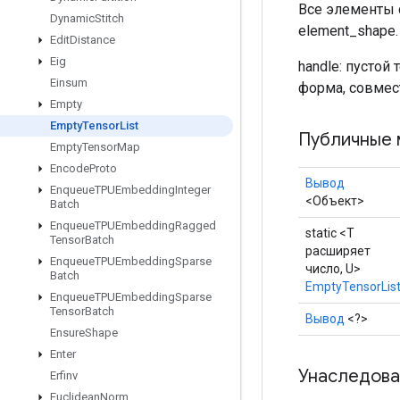
Все элементы 
Dynamic
Stitch
element_shape.
Edit
Distance
Eig
handle: пустой
Einsum
форма, совмес
Empty
Empty
Tensor
List
Публичные 
Empty
Tensor
Map
Encode
Proto
Вывод
Enqueue
TPUEmbedding
Integer
<Объект>
Batch
Enqueue
TPUEmbedding
Ragged
static <T
Tensor
Batch
расширяет
Enqueue
TPUEmbedding
Sparse
число, U>
Batch
EmptyTensorLis
Enqueue
TPUEmbedding
Sparse
Tensor
Batch
Вывод
<?>
Ensure
Shape
Enter
Унаследова
Erfinv
Euclidean
Norm