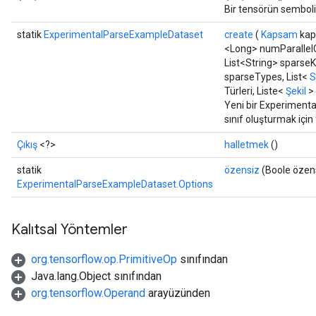
Bir tensörün semboli
statik
ExperimentalParseExampleDataset
create
(
Kapsam
kap
<Long> numParallelCa
List<String> sparseK
sparseTypes, List<
S
Türleri, Liste<
Şekil
> 
Yeni bir Experiment
sınıf oluşturmak için
Çıkış
<?>
halletmek
()
statik
özensiz
(Boole özen
ExperimentalParseExampleDataset.Options
Kalıtsal Yöntemler
org.tensorflow.op.PrimitiveOp
sınıfından
Java.lang.Object sınıfından
org.tensorflow.Operand
arayüzünden