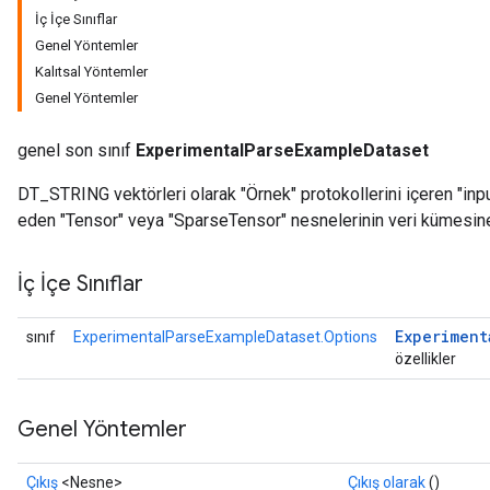
İç İçe Sınıflar
Genel Yöntemler
Kalıtsal Yöntemler
Genel Yöntemler
genel son sınıf
ExperimentalParseExampleDataset
DT_STRING vektörleri olarak "Örnek" protokollerini içeren "input_
eden "Tensor" veya "SparseTensor" nesnelerinin veri kümesine
İç İçe Sınıflar
Experiment
sınıf
ExperimentalParseExampleDataset.Options
özellikler
Genel Yöntemler
Çıkış
<Nesne>
Çıkış olarak
()