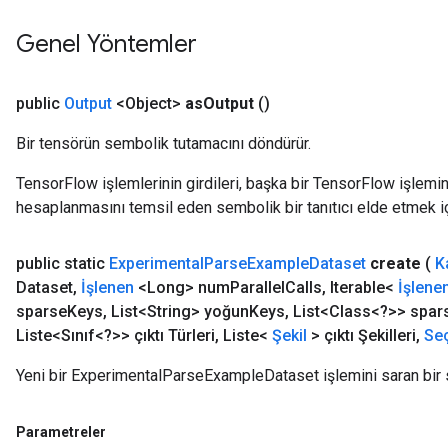
Genel Yöntemler
public
Output
<Object>
as
Output
()
Bir tensörün sembolik tutamacını döndürür.
TensorFlow işlemlerinin girdileri, başka bir TensorFlow işleminin
hesaplanmasını temsil eden sembolik bir tanıtıcı elde etmek için
public static
Experimental
Parse
Example
Dataset
create
(
K
Dataset
,
İşlenen
<Long> num
Parallel
Calls
,
Iterable<
İşlene
sparse
Keys
,
List<String> yoğun
Keys
,
List<Class<?>> spar
Liste<Sınıf<?>> çıktı Türleri
,
Liste<
Şekil
> çıktı Şekilleri
,
Se
Yeni bir ExperimentalParseExampleDataset işlemini saran bir s
Parametreler