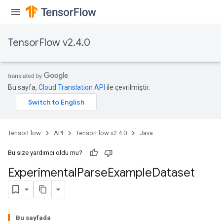
TensorFlow v2.4.0
Bu sayfa,
Cloud Translation API
ile çevrilmiştir.
TensorFlow
API
TensorFlow v2.4.0
Java
Bu size yardımcı oldu mu?
Experimental
Parse
Example
Dataset
Bu sayfada