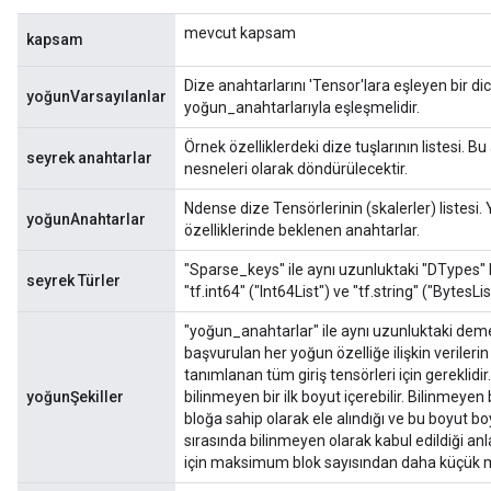
mevcut kapsam
kapsam
Dize anahtarlarını 'Tensor'lara eşleyen bir dict
yoğunVarsayılanlar
yoğun_anahtarlarıyla eşleşmelidir.
Örnek özelliklerdeki dize tuşlarının listesi. 
seyrek anahtarlar
nesneleri olarak döndürülecektir.
Ndense dize Tensörlerinin (skalerler) listesi. 
yoğunAnahtarlar
özelliklerinde beklenen anahtarlar.
sGradAccumDebug
rs
"Sparse_keys" ile aynı uzunluktaki "DTypes" lis
seyrek Türler
ersGradAccumDebug
"tf.int64" ("Int64List") ve "tf.string" ("BytesLi
rs
"yoğun_anahtarlar" ile aynı uzunluktaki deme
ersGradAccumDebug
başvurulan her yoğun özelliğe ilişkin verileri
Parameters
tanımlanan tüm giriş tensörleri için gereklidi
yoğunŞekiller
bilinmeyen bir ilk boyut içerebilir. Bilinmeyen 
bloğa sahip olarak ele alındığı ve bu boyut bo
GradAccumDebug
sırasında bilinmeyen olarak kabul edildiği anl
Parameters
için maksimum blok sayısından daha küçük min
ters