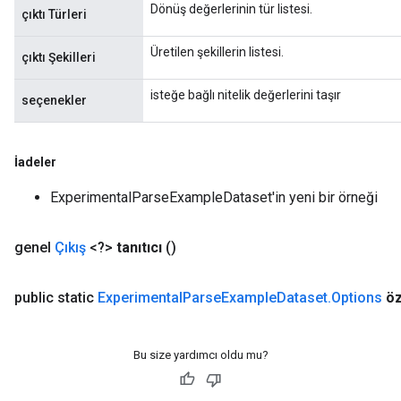
tersGradAccumDebug
Dönüş değerlerinin tür listesi.
çıktı Türleri
arameters
ParametersGradAccumDebug
Üretilen şekillerin listesi.
çıktı Şekilleri
meters
ametersGradAccumDebug
isteğe bağlı nitelik değerlerini taşır
seçenekler
rs
ersGradAccumDebug
tDescentParameters
İadeler
ntDescentParametersGradAccumDebug
ExperimentalParseExampleDataset'in yeni bir örneği
genel
Çıkış
<?>
tanıtıcı
()
public static
Experimental
Parse
Example
Dataset
.
Options
ö
Bu size yardımcı oldu mu?