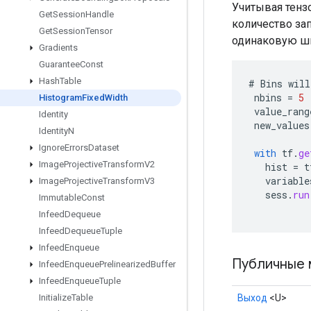
Учитывая тенз
Get
Session
Handle
количество за
Get
Session
Tensor
одинаковую шир
Gradients
Guarantee
Const
Hash
Table
#
Bins
will
nbins
=
5
Histogram
Fixed
Width
value_rang
Identity
new_values
Identity
N
Ignore
Errors
Dataset
with
tf
.
ge
Image
Projective
Transform
V2
hist
=
t
variable
Image
Projective
Transform
V3
sess
.
run
Immutable
Const
Infeed
Dequeue
Infeed
Dequeue
Tuple
Infeed
Enqueue
Публичные 
Infeed
Enqueue
Prelinearized
Buffer
Infeed
Enqueue
Tuple
Выход
<U>
Initialize
Table