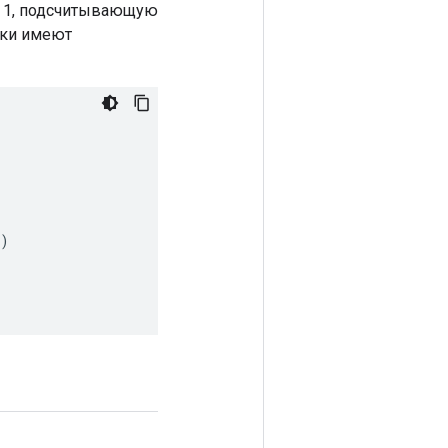
га 1, подсчитывающую
йки имеют
)