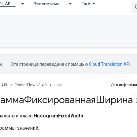
I, API
Экосистема
Ещё
Эта страница переведена с помощью
Cloud Translation API
.
, API
TensorFlow v2.4.0
Java
Эта информац
раммаФиксированнаяШирина
нальный класс
HistogramFixedWidth
граммы значений.