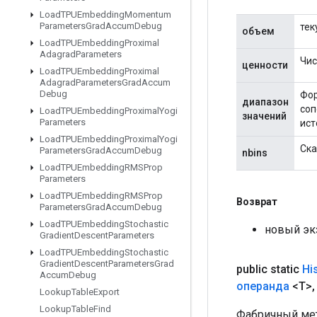
Load
TPUEmbedding
Momentum
Parameters
Grad
Accum
Debug
тек
объем
Load
TPUEmbedding
Proximal
Adagrad
Parameters
Чис
ценности
Load
TPUEmbedding
Proximal
Adagrad
Parameters
Grad
Accum
Debug
Фор
диапазон
соп
Load
TPUEmbedding
Proximal
Yogi
значений
Parameters
ист
Load
TPUEmbedding
Proximal
Yogi
Ска
Parameters
Grad
Accum
Debug
nbins
Load
TPUEmbedding
RMSProp
Parameters
Load
TPUEmbedding
RMSProp
Возврат
Parameters
Grad
Accum
Debug
Load
TPUEmbedding
Stochastic
новый эк
Gradient
Descent
Parameters
Load
TPUEmbedding
Stochastic
Gradient
Descent
Parameters
Grad
public static
Hi
Accum
Debug
операнда
<T>
,
Lookup
Table
Export
Lookup
Table
Find
Фабричный мет