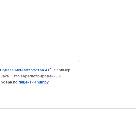
С указанием авторства 4.0"
, а примеры
. Java – это зарегистрированный
ирован по
лицензии numpy
.