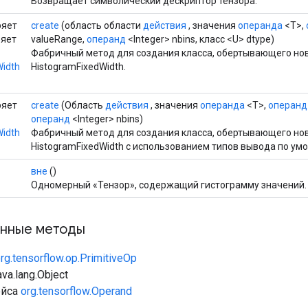
Возвращает символический дескриптор тензора.
ряет
create
(область области
действия
, значения
операнда
<T>,
ряет
valueRange,
операнд
<Integer> nbins, класс <U> dtype)
Фабричный метод для создания класса, обертывающего н
Width
HistogramFixedWidth.
ряет
create
(Область
действия
, значения
операнда
<T>,
операнд
операнд
<Integer> nbins)
Width
Фабричный метод для создания класса, обертывающего н
HistogramFixedWidth с использованием типов вывода по ум
вне
()
Одномерный «Тензор», содержащий гистограмму значений.
нные методы
rg.tensorflow.op.PrimitiveOp
va.lang.Object
ейса
org.tensorflow.Operand