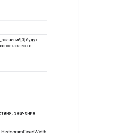
н_значений[0] будут
 сопоставлены с
ствия
,
значения
HistogramFixedWidth