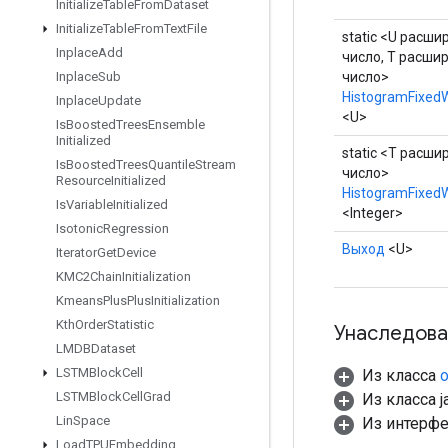
Initialize
Table
From
Dataset
Initialize
Table
From
Text
File
static <U расши
Inplace
Add
число, T расши
число>
Inplace
Sub
HistogramFixed
Inplace
Update
<U>
Is
Boosted
Trees
Ensemble
Initialized
static <T расши
Is
Boosted
Trees
Quantile
Stream
число>
Resource
Initialized
HistogramFixed
Is
Variable
Initialized
<Integer>
Isotonic
Regression
Выход
<U>
Iterator
Get
Device
KMC2Chain
Initialization
Kmeans
Plus
Plus
Initialization
Kth
Order
Statistic
Унаследова
LMDBDataset
LSTMBlock
Cell
Из класса
o
LSTMBlock
Cell
Grad
Из класса ja
Lin
Space
Из интерф
Load
TPUEmbedding