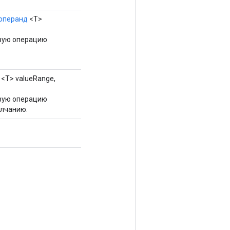
операнд
<T>
овую операцию
<T> valueRange,
овую операцию
олчанию.