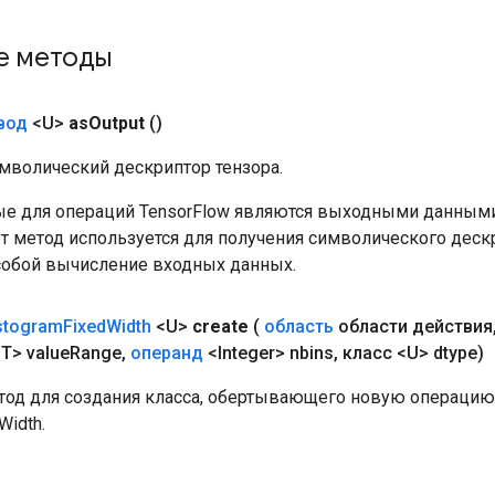
е методы
вод
<U>
as
Output
()
мволический дескриптор тензора.
е для операций TensorFlow являются выходными данными
от метод используется для получения символического деск
собой вычисление входных данных.
stogram
Fixed
Width
<U>
create
(
область
области действия
T> value
Range
,
операнд
<Integer> nbins
,
класс <U> dtype)
од для создания класса, обертывающего новую операцию
Width.