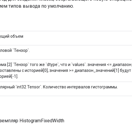
ием типов вывода по умолчанию.
ущий объем
ловой `Тензор`.
ма [2] `Тензор` того же `dtype`, что и `values`. значения <= диапазо
оставлены с историей[0], значения >= диапазон_значений[1] будут
орией[-1].
лярный `int32 Tensor`. Количество интервалов гистограммы.
земпляр HistogramFixedWidth