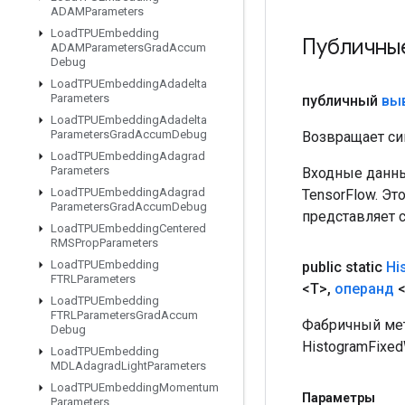
ADAMParameters
Load
TPUEmbedding
Публичны
ADAMParameters
Grad
Accum
Debug
Load
TPUEmbedding
Adadelta
Parameters
публичный
вы
Load
TPUEmbedding
Adadelta
Parameters
Grad
Accum
Debug
Возвращает си
Load
TPUEmbedding
Adagrad
Parameters
Входные данны
Load
TPUEmbedding
Adagrad
TensorFlow. Эт
Parameters
Grad
Accum
Debug
представляет 
Load
TPUEmbedding
Centered
RMSProp
Parameters
Load
TPUEmbedding
public static
Hi
FTRLParameters
<T>
,
операнд
<
Load
TPUEmbedding
FTRLParameters
Grad
Accum
Фабричный мет
Debug
HistogramFixed
Load
TPUEmbedding
MDLAdagrad
Light
Parameters
Load
TPUEmbedding
Momentum
Параметры
Parameters