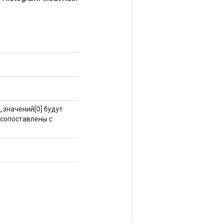
н_значений[0] будут
 сопоставлены с