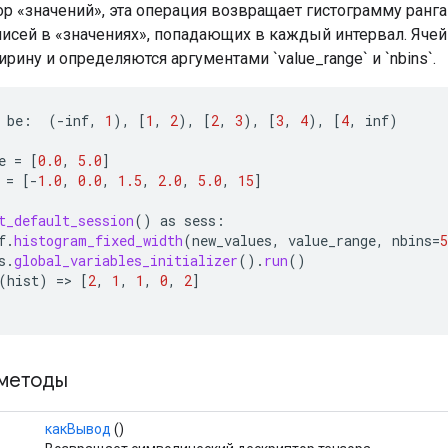
ор «значений», эта операция возвращает гистограмму ран
писей в «значениях», попадающих в каждый интервал. Яче
ину и определяются аргументами `value_range` и `nbins`.
be
:
(
-
inf
,
1
),
[
1
,
2
),
[
2
,
3
),
[
3
,
4
),
[
4
,
inf
)
e
=
[
0.0
,
5.0
]
=
[-
1.0
,
0.0
,
1.5
,
2.0
,
5.0
,
15
]
t_default_session
()
as
sess
:
f
.
histogram_fixed_width
(
new_values
,
value_range
,
nbins
=
5
s
.
global_variables_initializer
().
run
()
(
hist
)
=
>
[
2
,
1
,
1
,
0
,
2
]
методы
какВывод
()