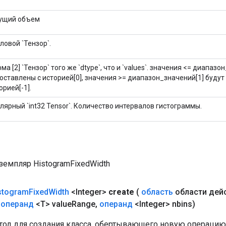
ущий объем
ловой `Тензор`.
ма [2] `Тензор` того же `dtype`, что и `values`. значения <= диапазо
оставлены с историей[0], значения >= диапазон_значений[1] будут
орией[-1].
лярный `int32 Tensor`. Количество интервалов гистограммы.
земпляр HistogramFixedWidth
stogram
Fixed
Width
<Integer>
create
(
область
области дей
операнд
<T> value
Range
,
операнд
<Integer> nbins)
од для создания класса, обертывающего новую операцию 