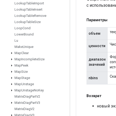
Lookup
Table
Import
с использован
Lookup
Table
Insert
Lookup
Table
Remove
Параметры
Lookup
Table
Size
Loop
Cond
тек
объем
Lower
Bound
Lu
Чис
ценности
Make
Unique
Map
Clear
Фор
диапазон
Map
Incomplete
Size
соп
значений
Map
Peek
ист
Map
Size
Ска
nbins
Map
Stage
Map
Unstage
Map
Unstage
No
Key
Возврат
Matrix
Diag
Part
V2
Matrix
Diag
Part
V3
новый эк
Matrix
Diag
V2
Matrix
Diag
V3