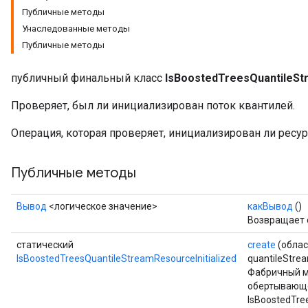
Публичные методы
Унаследованные методы
Публичные методы
публичный финальный класс
IsBoostedTreesQuantileStr
Проверяет, был ли инициализирован поток квантилей.
Операция, которая проверяет, инициализирован ли ресур
Публичные методы
sGradAccumDebug
Вывод
<логическое значение>
какВывод
()
rs
Возвращает 
ersGradAccumDebug
статический
create
(обла
rs
IsBoostedTreesQuantileStreamResourceInitialized
quantileStre
ersGradAccumDebug
Фабричный м
Parameters
обертывающ
IsBoostedTree