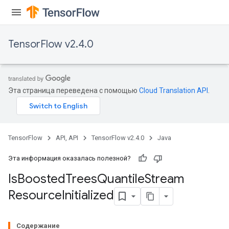
TensorFlow v2.4.0
Эта страница переведена с помощью
Cloud Translation API
.
TensorFlow
API, API
TensorFlow v2.4.0
Java
Эта информация оказалась полезной?
Is
Boosted
Trees
Quantile
Stream
Resource
Initialized
Содержание