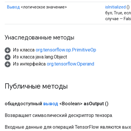
GradAccumDebug
Вывод
<логическое значение>
isInitialized
()
Parameters
бул; True, е
ters
случае — Fals
tersGradAccumDebug
arameters
Унаследованные методы
ParametersGradAccumDebug
meters
Из класса
org.tensorflow.op.PrimitiveOp
ametersGradAccumDebug
Из класса java.lang.Object
rs
Из интерфейса
org.tensorflow.Operand
ersGradAccumDebug
tDescentParameters
ntDescentParametersGradAccumDebug
Публичные методы
общедоступный
вывод
<Boolean>
as
Output
()
Возвращает символический дескриптор тензора.
Входные данные для операций TensorFlow являются вы