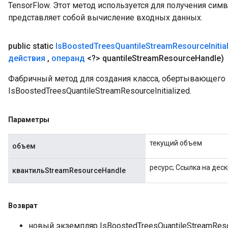
TensorFlow. Этот метод используется для получения сим
представляет собой вычисление входных данных.
public static
Is
Boosted
Trees
Quantile
Stream
Resource
Initi
действия
,
операнд
<?> quantile
Stream
Resource
Handle)
Фабричный метод для создания класса, обертывающег
IsBoostedTreesQuantileStreamResourceInitialized.
Параметры
текущий объем
объем
ресурс; Ссылка на дес
квантильStreamResourceHandle
Возврат
новый экземпляр IsBoostedTreesQuantileStreamResou