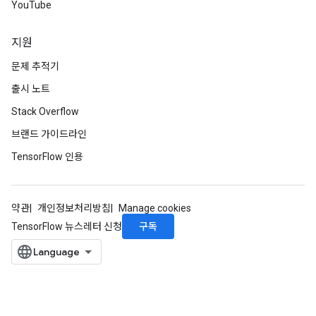
YouTube
지원
문제 추적기
출시 노트
ize
Stack Overflow
브랜드 가이드라인
TensorFlow 인용
Requantize
ize
약관
개인정보처리방침
Manage cookies
AndReluAndRequantize
구독
TensorFlow 뉴스레터 신청
u
uAndRequantize
AndRelu
AndReluAndRequantize