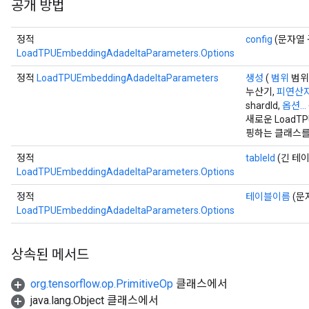
공개 방법
정적
config
(문자열 
LoadTPUEmbeddingAdadeltaParameters.Options
정적
LoadTPUEmbeddingAdadeltaParameters
생성
(
범위
범위
누산기,
피연산
shardId,
옵션...
새로운 LoadTPU
핑하는 클래스를
정적
tableId
(긴 테이
LoadTPUEmbeddingAdadeltaParameters.Options
정적
테이블이름
(문
LoadTPUEmbeddingAdadeltaParameters.Options
상속된 메서드
org.tensorflow.op.PrimitiveOp
클래스에서
java.lang.Object 클래스에서