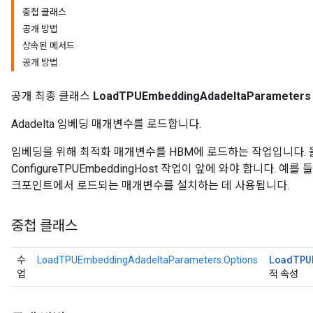
중첩 클래스
공개 방법
ersGradAccumDebug
상속된 메서드
rs
공개 방법
ersGradAccumDebug
Parameters
공개 최종 클래스
LoadTPUEmbeddingAdadeltaParameters
GradAccumDebug
Adadelta 임베딩 매개변수를 로드합니다.
Parameters
ters
임베딩을 위해 최적화 매개변수를 HBM에 로드하는 작업입니다.
tersGradAccumDebug
ConfigureTPUEmbeddingHost 작업이 앞에 와야 합니다. 
arameters
크포인트에서 로드되는 매개변수를 설치하는 데 사용됩니다.
ParametersGradAccumDebug
meters
중첩 클래스
ametersGradAccumDebug
rs
Load
TPU
수
LoadTPUEmbeddingAdadeltaParameters.Options
ersGradAccumDebug
업
적 속성
tDescentParameters
ntDescentParametersGradAccumDebug